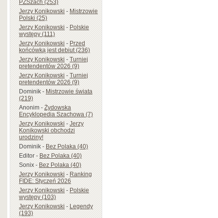
PZSzach (253)
Jerzy Konikowski
-
Mistrzowie
Polski (25)
Jerzy Konikowski
-
Polskie
występy (111)
Jerzy Konikowski
-
Przed
końcówką jest debiut (236)
Jerzy Konikowski
-
Turniej
pretendentów 2026 (9)
Jerzy Konikowski
-
Turniej
pretendentów 2026 (9)
Dominik
-
Mistrzowie świata
(219)
Anonim
-
Żydowska
Encyklopedia Szachowa (7)
Jerzy Konikowski
-
Jerzy
Konikowski obchodzi
urodziny!
Dominik
-
Bez Polaka (40)
Editor
-
Bez Polaka (40)
Sonix
-
Bez Polaka (40)
Jerzy Konikowski
-
Ranking
FIDE: Styczeń 2026
Jerzy Konikowski
-
Polskie
występy (103)
Jerzy Konikowski
-
Legendy
(193)