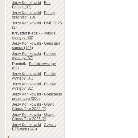
Jerzy Konikowski
-
Bez
Polaka (37)
Jerzy Konikowski
-
Polscy
szachiści (10)
Jerzy Konikowski
-
DME 2025
(1)
Krzysztof Kledzik
-
Polskie
występy (83)
Jerzy Konikowski
-
Gens una
sumus (123)
Jerzy Konikowski
-
Polskie
występy (87)
Dominik
-
Polskie występy
(83)
Jerzy Konikowski
-
Polskie
występy (81)
Jerzy Konikowski
-
Polskie
występy (81)
Jerzy Konikowski
-
Goldchess
prezentuje (300)
Jerzy Konikowski
-
Grand
Chess Tour 2025 (2)
Jerzy Konikowski
-
Grand
Chess Tour 2025 (2)
Jerzy Konikowski
-
Z życia
PZSzach (248)