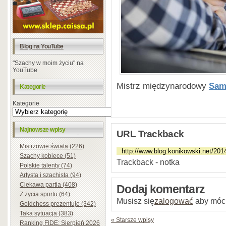
Blog na YouTube
"Szachy w moim życiu" na
YouTube
Mistrz międzynarodowy
Sam
Kategorie
Kategorie
Najnowsze wpisy
URL Trackback
Mistrzowie świata (226)
Szachy kobiece (51)
Trackback - notka
Polskie talenty (74)
Artysta i szachista (94)
Ciekawa partia (408)
Dodaj komentarz
Z życia sportu (64)
Musisz się
zalogować
aby móc
Goldchess prezentuje (342)
Taka sytuacja (383)
« Starsze wpisy
Ranking FIDE: Sierpień 2026