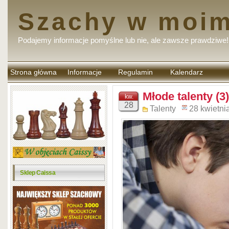
Szachy w moim
Podajemy informacje pomyślne lub nie, ale zawsze prawdziwe!
Strona główna
Informacje
Regulamin
Kalendarz
komentarzy
Młode talenty (3)
kw.
28
Talenty
28 kwietni
Sklep Caissa