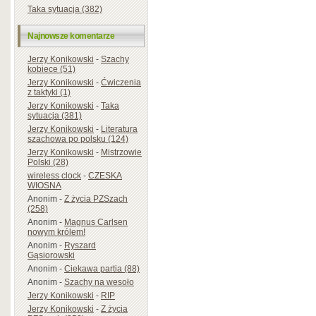
Taka sytuacja (382)
Najnowsze komentarze
Jerzy Konikowski
-
Szachy
kobiece (51)
Jerzy Konikowski
-
Ćwiczenia
z taktyki (1)
Jerzy Konikowski
-
Taka
sytuacja (381)
Jerzy Konikowski
-
Literatura
szachowa po polsku (124)
Jerzy Konikowski
-
Mistrzowie
Polski (28)
wireless clock
-
CZESKA
WIOSNA
Anonim
-
Z życia PZSzach
(258)
Anonim
-
Magnus Carlsen
nowym królem!
Anonim
-
Ryszard
Gąsiorowski
Anonim
-
Ciekawa partia (88)
Anonim
-
Szachy na wesoło
Jerzy Konikowski
-
RIP
Jerzy Konikowski
-
Z życia