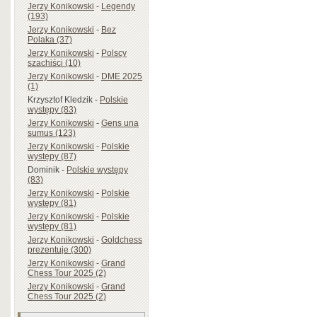
Jerzy Konikowski
-
Legendy
(193)
Jerzy Konikowski
-
Bez
Polaka (37)
Jerzy Konikowski
-
Polscy
szachiści (10)
Jerzy Konikowski
-
DME 2025
(1)
Krzysztof Kledzik
-
Polskie
występy (83)
Jerzy Konikowski
-
Gens una
sumus (123)
Jerzy Konikowski
-
Polskie
występy (87)
Dominik
-
Polskie występy
(83)
Jerzy Konikowski
-
Polskie
występy (81)
Jerzy Konikowski
-
Polskie
występy (81)
Jerzy Konikowski
-
Goldchess
prezentuje (300)
Jerzy Konikowski
-
Grand
Chess Tour 2025 (2)
Jerzy Konikowski
-
Grand
Chess Tour 2025 (2)