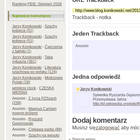
Ranking FIDE: Sierpień 2026
Najnowsze komentarze
Trackback - notka
Jerzy Konikowski
-
Szachy
kobiece (51)
Jeden Trackback
Jerzy Konikowski
-
Szachy
kobiece (51)
Anonim
Jerzy Konikowski
-
Ćwiczenia
z taktyki (1)
Jerzy Konikowski
-
Taka
sytuacja (381)
Jerzy Konikowski
-
Literatura
szachowa po polsku (124)
Jedna odpowiedź
Jerzy Konikowski
-
Mistrzowie
Polski (28)
wireless clock
-
CZESKA
Jerzy Konikowski
WIOSNA
Sylwetka Ryszarda Gąsioro
Anonim
-
Z życia PZSzach
Przemysława Jahra:
(258)
http://pl.wikipedia.org/wi
Anonim
-
Magnus Carlsen
nowym królem!
Dodaj komentarz
Anonim
-
Ryszard
Gąsiorowski
Musisz się
zalogować
aby móc
Anonim
-
Ciekawa partia (88)
Anonim
-
Szachy na wesoło
« Starsze wpisy