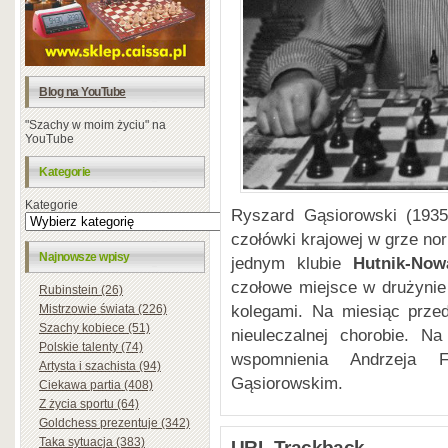
Blog na YouTube
"Szachy w moim życiu" na
YouTube
Kategorie
Kategorie
Ryszard Gąsiorowski (1935-
czołówki krajowej w grze nor
Najnowsze wpisy
jednym klubie
Hutnik-Now
czołowe miejsce w drużynie
Rubinstein (26)
kolegami. Na miesiąc prze
Mistrzowie świata (226)
Szachy kobiece (51)
nieuleczalnej chorobie. N
Polskie talenty (74)
wspomnienia Andrzeja 
Artysta i szachista (94)
Gąsiorowskim.
Ciekawa partia (408)
Z życia sportu (64)
Goldchess prezentuje (342)
Taka sytuacja (383)
URL Trackback