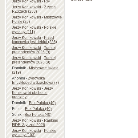
Jerzy Konikowski
-
RIP
Jerzy Konikowski
-
Z życia
PZSzach (253)
Jerzy Konikowski
-
Mistrzowie
Polski (25)
Jerzy Konikowski
-
Polskie
występy (111)
Jerzy Konikowski
-
Przed
końcówką jest debiut (236)
Jerzy Konikowski
-
Turniej
pretendentów 2026 (9)
Jerzy Konikowski
-
Turniej
pretendentów 2026 (9)
Dominik
-
Mistrzowie świata
(219)
Anonim
-
Żydowska
Encyklopedia Szachowa (7)
Jerzy Konikowski
-
Jerzy
Konikowski obchodzi
urodziny!
Dominik
-
Bez Polaka (40)
Editor
-
Bez Polaka (40)
Sonix
-
Bez Polaka (40)
Jerzy Konikowski
-
Ranking
FIDE: Styczeń 2026
Jerzy Konikowski
-
Polskie
występy (103)