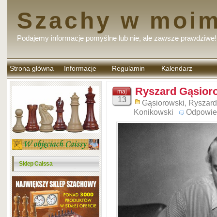
Szachy w moim
Podajemy informacje pomyślne lub nie, ale zawsze prawdziwe!
Strona główna
Informacje
Regulamin
Kalendarz
komentarzy
Ryszard Gąsior
maj
13
Gąsiorowski, Ryszard
Konikowski
Odpowie
Sklep Caissa