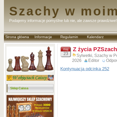
Szachy w moim
Podajemy informacje pomyślne lub nie, ale zawsze prawdziwe!
Strona główna
Informacje
Regulamin
Kalendarz
komentarzy
Z życia PZSzach
maj
23
Sylwetki
,
Szachy w P
2026
Editor
Odpo
Kontynuacja odcinka 252
Sklep Caissa