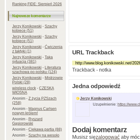
Ranking FIDE: Sierpień 2026
Najnowsze komentarze
Jerzy Konikowski
-
Szachy
kobiece (51)
Jerzy Konikowski
-
Szachy
kobiece (51)
Jerzy Konikowski
-
Ćwiczenia
z taktyki (1)
URL Trackback
Jerzy Konikowski
-
Taka
sytuacja (381)
Jerzy Konikowski
-
Literatura
Trackback - notka
szachowa po polsku (124)
Jerzy Konikowski
-
Mistrzowie
Polski (28)
Jedna odpowiedź
wireless clock
-
CZESKA
WIOSNA
Anonim
-
Z życia PZSzach
Jerzy Konikowski
(258)
Uzupełnienie:
https://www.
Anonim
-
Magnus Carlsen
nowym królem!
Anonim
-
Ryszard
Gąsiorowski
Dodaj komentarz
Anonim
-
Ciekawa partia (88)
Anonim
-
Szachy na wesoło
Musisz się
zalogować
aby móc