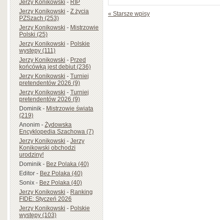
Jerzy Konikowski
-
RIP
Jerzy Konikowski
-
Z życia
« Starsze wpisy
PZSzach (253)
Jerzy Konikowski
-
Mistrzowie
Polski (25)
Jerzy Konikowski
-
Polskie
występy (111)
Jerzy Konikowski
-
Przed
końcówką jest debiut (236)
Jerzy Konikowski
-
Turniej
pretendentów 2026 (9)
Jerzy Konikowski
-
Turniej
pretendentów 2026 (9)
Dominik
-
Mistrzowie świata
(219)
Anonim
-
Żydowska
Encyklopedia Szachowa (7)
Jerzy Konikowski
-
Jerzy
Konikowski obchodzi
urodziny!
Dominik
-
Bez Polaka (40)
Editor
-
Bez Polaka (40)
Sonix
-
Bez Polaka (40)
Jerzy Konikowski
-
Ranking
FIDE: Styczeń 2026
Jerzy Konikowski
-
Polskie
występy (103)