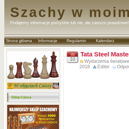
Szachy w moim
Podajemy informacje pomyślne lub nie, ale zawsze prawdziwe!
Strona główna
Informacje
Regulamin
Kalendarz
komentarzy
Tata Steel Maste
sty
10
Wydarzenia światow
2018
Editor
Odpo
Sklep Caissa