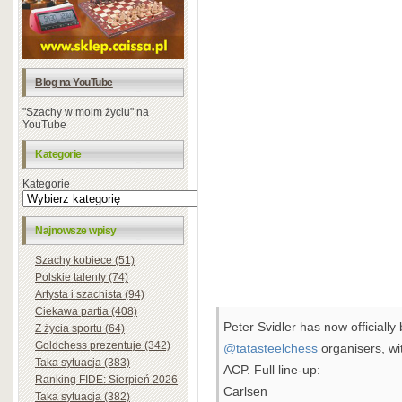
Blog na YouTube
"Szachy w moim życiu" na
YouTube
Kategorie
Kategorie
Najnowsze wpisy
Szachy kobiece (51)
Polskie talenty (74)
Artysta i szachista (94)
Ciekawa partia (408)
Peter Svidler has now officiall
Z życia sportu (64)
Goldchess prezentuje (342)
@tatasteelchess
organisers, wit
Taka sytuacja (383)
ACP. Full line-up:
Ranking FIDE: Sierpień 2026
Carlsen
Taka sytuacja (382)