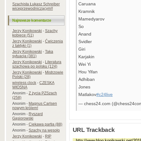
Caruana
Szachista Łukasz Schreiber
wiceprzewodniczącym!!
Kramnik
Mamedyarov
Najnowsze komentarze
So
Jerzy Konikowski
-
Szachy
Anand
kobiece (51)
Jerzy Konikowski
-
Ćwiczenia
Svidler
z taktyki (1)
Giri
Jerzy Konikowski
-
Taka
sytuacja (381)
Karjakin
Jerzy Konikowski
-
Literatura
Wei Yi
szachowa po polsku (124)
Hou Yifan
Jerzy Konikowski
-
Mistrzowie
Polski (28)
Adhiban
wireless clock
-
CZESKA
Jones
WIOSNA
Anonim
-
Z życia PZSzach
Matlakov
#c24live
(258)
— chess24.com (@chess24co
Anonim
-
Magnus Carlsen
nowym królem!
Anonim
-
Ryszard
Gąsiorowski
Anonim
-
Ciekawa partia (88)
URL Trackback
Anonim
-
Szachy na wesoło
Jerzy Konikowski
-
RIP