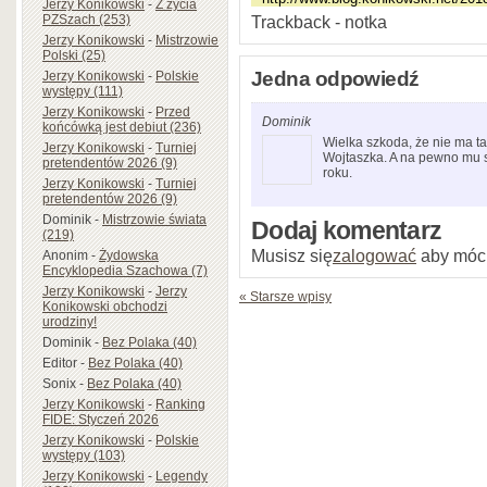
Jerzy Konikowski
-
Z życia
Trackback - notka
PZSzach (253)
Jerzy Konikowski
-
Mistrzowie
Polski (25)
Jedna odpowiedź
Jerzy Konikowski
-
Polskie
występy (111)
Jerzy Konikowski
-
Przed
Dominik
końcówką jest debiut (236)
Wielka szkoda, że nie ma 
Jerzy Konikowski
-
Turniej
Wojtaszka. A na pewno mu s
pretendentów 2026 (9)
roku.
Jerzy Konikowski
-
Turniej
pretendentów 2026 (9)
Dominik
-
Mistrzowie świata
Dodaj komentarz
(219)
Musisz się
zalogować
aby móc
Anonim
-
Żydowska
Encyklopedia Szachowa (7)
Jerzy Konikowski
-
Jerzy
« Starsze wpisy
Konikowski obchodzi
urodziny!
Dominik
-
Bez Polaka (40)
Editor
-
Bez Polaka (40)
Sonix
-
Bez Polaka (40)
Jerzy Konikowski
-
Ranking
FIDE: Styczeń 2026
Jerzy Konikowski
-
Polskie
występy (103)
Jerzy Konikowski
-
Legendy