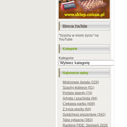
Blog na YouTube
"Szachy w moim życiu" na
YouTube
Kategorie
Kategorie
Najnowsze wpisy
Mistrzowie świata (226)
Szachy kobiece (51)
Polskie talenty (74)
Artysta i szachista (94)
Ciekawa partia (408)
Z życia sportu (64)
Goldchess prezentuje (342)
Taka sytuacja (383)
Ranking FIDE: Sierpień 2026