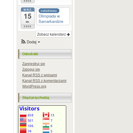
2026
WRZ
całodniowy
15
Olimpiada w
Samarkandzie
wt.
2026
Zobacz kalendarz
Dodaj
Odnośniki
Zarejestruj się
Zaloguj się
Kanał
RSS
z wpisami
Kanał
RSS
z komentarzami
WordPress.org
Skąd przychodzą