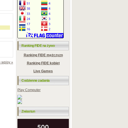
Ranking FIDE na żywo
Ranking FIDE mężczyzn
 wpisy »
Ranking FIDE kobiet
Live Games
Codzienne zadania
Play Computer
Zwiastun