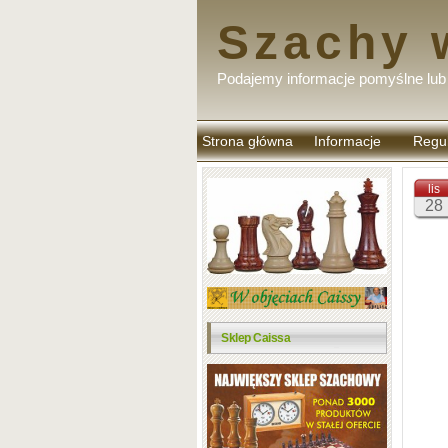
Szachy 
Podajemy informacje pomyślne lub 
Strona główna
Informacje
Regu
komen
lis
28
Sklep Caissa