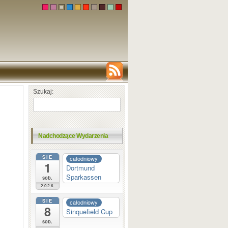
Szukaj:
Nadchodzące Wydarzenia
SIE
całodniowy
1
Dortmund
Sparkassen
sob.
2026
SIE
całodniowy
8
Sinquefield Cup
sob.