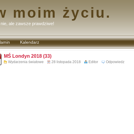
w moim życiu.
nie, ale zawsze prawdziwe!
lamin
Kalendarz
tarzy
MŚ Londyn 2018 (33)
Wydarzenia światowe
28 listopada 2018
Editor
Odpowiedz