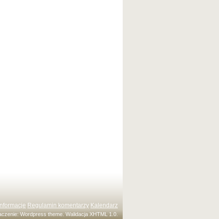
Informacje
Regulamin komentarzy
Kalendarz
maczenie:
Wordpress theme
. Walidacja
XHTML 1.0
.