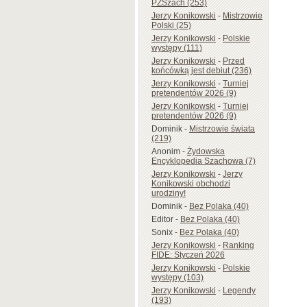
PZSzach (253)
Jerzy Konikowski
-
Mistrzowie
Polski (25)
Jerzy Konikowski
-
Polskie
występy (111)
Jerzy Konikowski
-
Przed
końcówką jest debiut (236)
Jerzy Konikowski
-
Turniej
pretendentów 2026 (9)
Jerzy Konikowski
-
Turniej
pretendentów 2026 (9)
Dominik
-
Mistrzowie świata
(219)
Anonim
-
Żydowska
Encyklopedia Szachowa (7)
Jerzy Konikowski
-
Jerzy
Konikowski obchodzi
urodziny!
Dominik
-
Bez Polaka (40)
Editor
-
Bez Polaka (40)
Sonix
-
Bez Polaka (40)
Jerzy Konikowski
-
Ranking
FIDE: Styczeń 2026
Jerzy Konikowski
-
Polskie
występy (103)
Jerzy Konikowski
-
Legendy
(193)