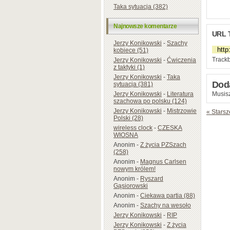
Taka sytuacja (382)
Najnowsze komentarze
URL 
Jerzy Konikowski
-
Szachy
kobiece (51)
Trackb
Jerzy Konikowski
-
Ćwiczenia
z taktyki (1)
Jerzy Konikowski
-
Taka
Dod
sytuacja (381)
Jerzy Konikowski
-
Literatura
Musisz
szachowa po polsku (124)
Jerzy Konikowski
-
Mistrzowie
« Starsz
Polski (28)
wireless clock
-
CZESKA
WIOSNA
Anonim
-
Z życia PZSzach
(258)
Anonim
-
Magnus Carlsen
nowym królem!
Anonim
-
Ryszard
Gąsiorowski
Anonim
-
Ciekawa partia (88)
Anonim
-
Szachy na wesoło
Jerzy Konikowski
-
RIP
Jerzy Konikowski
-
Z życia