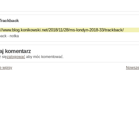
Trackback
ack - notka
aj komentarz
 się
zalogować
aby móc komentować.
e wpisy
Nowsze