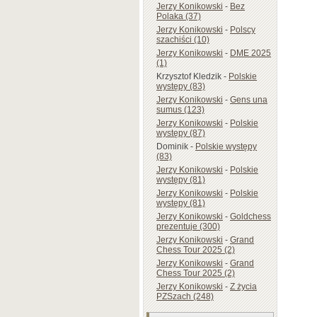
Jerzy Konikowski
-
Bez
Polaka (37)
Jerzy Konikowski
-
Polscy
szachiści (10)
Jerzy Konikowski
-
DME 2025
(1)
Krzysztof Kledzik
-
Polskie
występy (83)
Jerzy Konikowski
-
Gens una
sumus (123)
Jerzy Konikowski
-
Polskie
występy (87)
Dominik
-
Polskie występy
(83)
Jerzy Konikowski
-
Polskie
występy (81)
Jerzy Konikowski
-
Polskie
występy (81)
Jerzy Konikowski
-
Goldchess
prezentuje (300)
Jerzy Konikowski
-
Grand
Chess Tour 2025 (2)
Jerzy Konikowski
-
Grand
Chess Tour 2025 (2)
Jerzy Konikowski
-
Z życia
PZSzach (248)