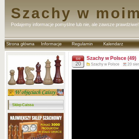
Szachy w moim
Podajemy informacje pomyślne lub nie, ale zawsze prawdziwe!
Strona główna
Informacje
Regulamin
Kalendarz
komentarzy
Szachy w Polsce (49)
sie
20
Szachy w Polsce
20 sie
Sklep Caissa