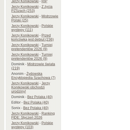
Jerzy Konikowski
-
RIP
Jerzy Konikowski
-
Z życia
PZSzach (253)
Jerzy Konikowski
-
Mistrzowie
Polski (25)
Jerzy Konikowski
-
Polskie
występy (111)
Jerzy Konikowski
-
Przed
końcówką jest debiut (236)
Jerzy Konikowski
-
Turniej
pretendentów 2026 (9)
Jerzy Konikowski
-
Turniej
pretendentów 2026 (9)
Dominik
-
Mistrzowie świata
(219)
Anonim
-
Żydowska
Encyklopedia Szachowa (7)
Jerzy Konikowski
-
Jerzy
Konikowski obchodzi
urodziny!
Dominik
-
Bez Polaka (40)
Editor
-
Bez Polaka (40)
Sonix
-
Bez Polaka (40)
Jerzy Konikowski
-
Ranking
FIDE: Styczeń 2026
Jerzy Konikowski
-
Polskie
występy (103)