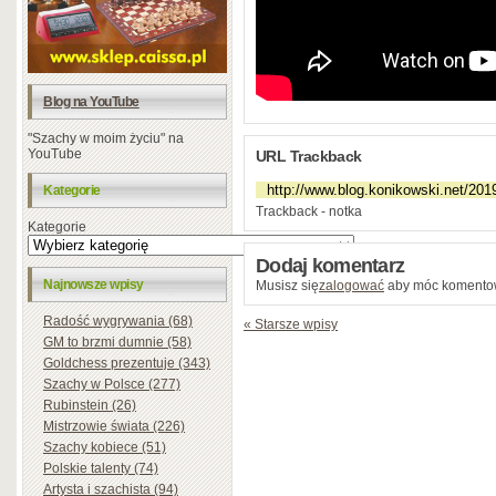
Blog na YouTube
"Szachy w moim życiu" na
YouTube
URL Trackback
Kategorie
Trackback - notka
Kategorie
Dodaj komentarz
Najnowsze wpisy
Musisz się
zalogować
aby móc komento
Radość wygrywania (68)
« Starsze wpisy
GM to brzmi dumnie (58)
Goldchess prezentuje (343)
Szachy w Polsce (277)
Rubinstein (26)
Mistrzowie świata (226)
Szachy kobiece (51)
Polskie talenty (74)
Artysta i szachista (94)