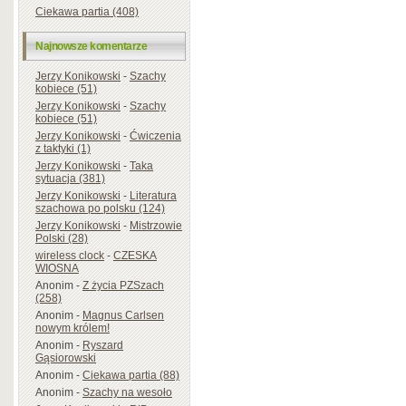
Ciekawa partia (408)
Najnowsze komentarze
Jerzy Konikowski
-
Szachy
kobiece (51)
Jerzy Konikowski
-
Szachy
kobiece (51)
Jerzy Konikowski
-
Ćwiczenia
z taktyki (1)
Jerzy Konikowski
-
Taka
sytuacja (381)
Jerzy Konikowski
-
Literatura
szachowa po polsku (124)
Jerzy Konikowski
-
Mistrzowie
Polski (28)
wireless clock
-
CZESKA
WIOSNA
Anonim
-
Z życia PZSzach
(258)
Anonim
-
Magnus Carlsen
nowym królem!
Anonim
-
Ryszard
Gąsiorowski
Anonim
-
Ciekawa partia (88)
Anonim
-
Szachy na wesoło