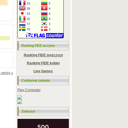
Ranking FIDE na żywo
Ranking FIDE mężczyzn
Ranking FIDE kobiet
Live Games
 wpisy »
Codzienne zadania
Play Computer
Zwiastun