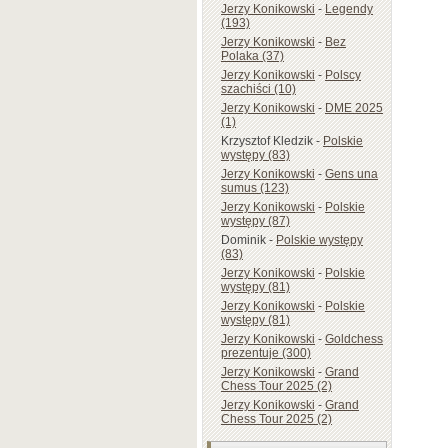
Jerzy Konikowski
-
Legendy
(193)
Jerzy Konikowski
-
Bez
Polaka (37)
Jerzy Konikowski
-
Polscy
szachiści (10)
Jerzy Konikowski
-
DME 2025
(1)
Krzysztof Kledzik
-
Polskie
występy (83)
Jerzy Konikowski
-
Gens una
sumus (123)
Jerzy Konikowski
-
Polskie
występy (87)
Dominik
-
Polskie występy
(83)
Jerzy Konikowski
-
Polskie
występy (81)
Jerzy Konikowski
-
Polskie
występy (81)
Jerzy Konikowski
-
Goldchess
prezentuje (300)
Jerzy Konikowski
-
Grand
Chess Tour 2025 (2)
Jerzy Konikowski
-
Grand
Chess Tour 2025 (2)