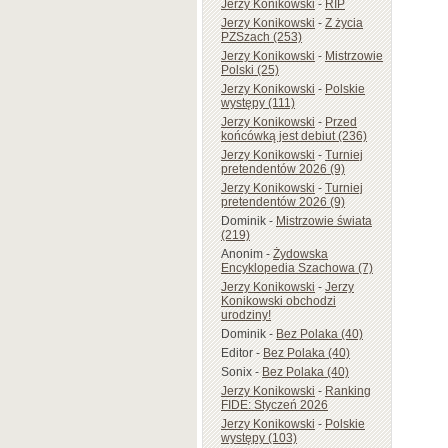
Jerzy Konikowski
-
RIP
Jerzy Konikowski
-
Z życia
PZSzach (253)
Jerzy Konikowski
-
Mistrzowie
Polski (25)
Jerzy Konikowski
-
Polskie
występy (111)
Jerzy Konikowski
-
Przed
końcówką jest debiut (236)
Jerzy Konikowski
-
Turniej
pretendentów 2026 (9)
Jerzy Konikowski
-
Turniej
pretendentów 2026 (9)
Dominik
-
Mistrzowie świata
(219)
Anonim
-
Żydowska
Encyklopedia Szachowa (7)
Jerzy Konikowski
-
Jerzy
Konikowski obchodzi
urodziny!
Dominik
-
Bez Polaka (40)
Editor
-
Bez Polaka (40)
Sonix
-
Bez Polaka (40)
Jerzy Konikowski
-
Ranking
FIDE: Styczeń 2026
Jerzy Konikowski
-
Polskie
występy (103)