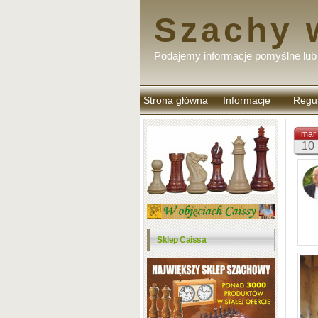
Szachy 
Podajemy informacje pomyślne lub 
Strona główna
Informacje
Regu
komen
mar
10
Sklep Caissa