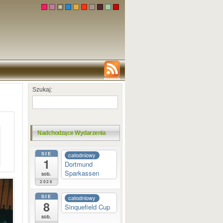
Szukaj:
Nadchodzące Wydarzenia
SIE
całodniowy
1
Dortmund
Sparkassen
sob.
2026
SIE
całodniowy
8
Sinquefield Cup
sob.