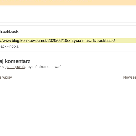
Trackback
ack - notka
aj komentarz
 się
zalogować
aby móc komentować.
e wpisy
Nowsze