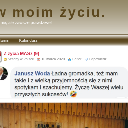
w moim życiu.
nie, ale zawsze prawdziwe!
lamin
Kalendarz
tarzy
Z życia MASz (9)
Szachy w Polsce
10 marca 2020
Editor
Odpowiedz