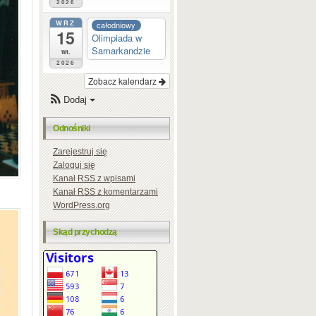
2026
WRZ
całodniowy
15
Olimpiada w
Samarkandzie
wt.
2026
Zobacz kalendarz
Dodaj
Odnośniki
Zarejestruj się
Zaloguj się
Kanał
RSS
z wpisami
Kanał
RSS
z komentarzami
WordPress.org
Skąd przychodzą