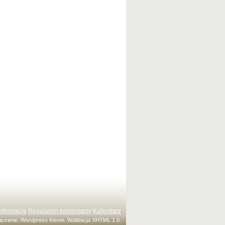
Informacje
Regulamin komentarzy
Kalendarz
maczenie:
Wordpress theme
. Walidacja
XHTML 1.0
.