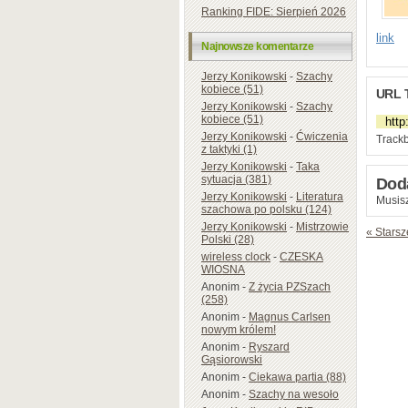
Ranking FIDE: Sierpień 2026
link
Najnowsze komentarze
Jerzy Konikowski
-
Szachy
kobiece (51)
URL 
Jerzy Konikowski
-
Szachy
kobiece (51)
Jerzy Konikowski
-
Ćwiczenia
Trackb
z taktyki (1)
Jerzy Konikowski
-
Taka
sytuacja (381)
Dod
Jerzy Konikowski
-
Literatura
Musisz
szachowa po polsku (124)
Jerzy Konikowski
-
Mistrzowie
« Starsz
Polski (28)
wireless clock
-
CZESKA
WIOSNA
Anonim
-
Z życia PZSzach
(258)
Anonim
-
Magnus Carlsen
nowym królem!
Anonim
-
Ryszard
Gąsiorowski
Anonim
-
Ciekawa partia (88)
Anonim
-
Szachy na wesoło