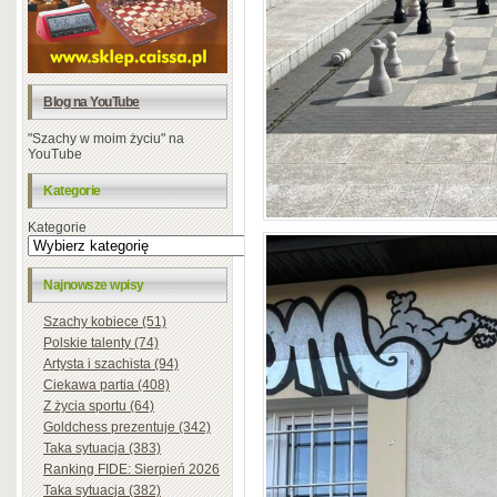
Blog na YouTube
"Szachy w moim życiu" na
YouTube
Kategorie
Kategorie
Najnowsze wpisy
Szachy kobiece (51)
Polskie talenty (74)
Artysta i szachista (94)
Ciekawa partia (408)
Z życia sportu (64)
Goldchess prezentuje (342)
Taka sytuacja (383)
Ranking FIDE: Sierpień 2026
Taka sytuacja (382)