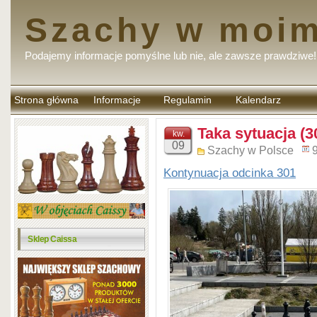
Szachy w moim
Podajemy informacje pomyślne lub nie, ale zawsze prawdziwe!
Strona główna
Informacje
Regulamin
Kalendarz
komentarzy
Taka sytuacja (3
kw.
09
Szachy w Polsce
Kontynuacja odcinka 301
Sklep Caissa