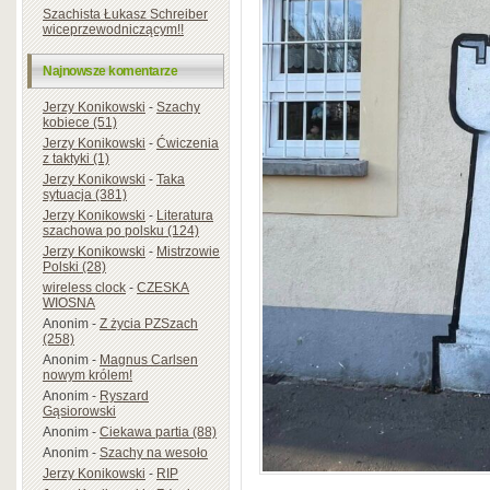
Szachista Łukasz Schreiber
wiceprzewodniczącym!!
Najnowsze komentarze
Jerzy Konikowski
-
Szachy
kobiece (51)
Jerzy Konikowski
-
Ćwiczenia
z taktyki (1)
Jerzy Konikowski
-
Taka
sytuacja (381)
Jerzy Konikowski
-
Literatura
szachowa po polsku (124)
Jerzy Konikowski
-
Mistrzowie
Polski (28)
wireless clock
-
CZESKA
WIOSNA
Anonim
-
Z życia PZSzach
(258)
Anonim
-
Magnus Carlsen
nowym królem!
Anonim
-
Ryszard
Gąsiorowski
Anonim
-
Ciekawa partia (88)
Anonim
-
Szachy na wesoło
Jerzy Konikowski
-
RIP