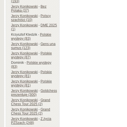
(193)
Jerzy Konikowski
-
Bez
Polaka (37)
Jerzy Konikowski
-
Polscy
szachiści (10)
Jerzy Konikowski
-
DME 2025
(1)
Krzysztof Kledzik
-
Polskie
występy (83)
Jerzy Konikowski
-
Gens una
sumus (123)
Jerzy Konikowski
-
Polskie
występy (87)
Dominik
-
Polskie występy
(83)
Jerzy Konikowski
-
Polskie
występy (81)
Jerzy Konikowski
-
Polskie
występy (81)
Jerzy Konikowski
-
Goldchess
prezentuje (300)
Jerzy Konikowski
-
Grand
Chess Tour 2025 (2)
Jerzy Konikowski
-
Grand
Chess Tour 2025 (2)
Jerzy Konikowski
-
Z życia
PZSzach (248)