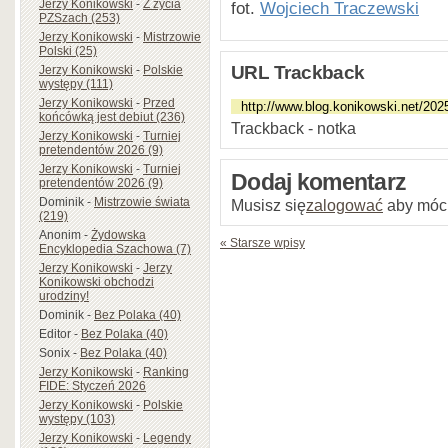
Jerzy Konikowski
-
Z życia
fot.
Wojciech Traczewski
PZSzach (253)
Jerzy Konikowski
-
Mistrzowie
Polski (25)
URL Trackback
Jerzy Konikowski
-
Polskie
występy (111)
Jerzy Konikowski
-
Przed
końcówką jest debiut (236)
Trackback - notka
Jerzy Konikowski
-
Turniej
pretendentów 2026 (9)
Jerzy Konikowski
-
Turniej
Dodaj komentarz
pretendentów 2026 (9)
Dominik
-
Mistrzowie świata
Musisz się
zalogować
aby móc
(219)
Anonim
-
Żydowska
« Starsze wpisy
Encyklopedia Szachowa (7)
Jerzy Konikowski
-
Jerzy
Konikowski obchodzi
urodziny!
Dominik
-
Bez Polaka (40)
Editor
-
Bez Polaka (40)
Sonix
-
Bez Polaka (40)
Jerzy Konikowski
-
Ranking
FIDE: Styczeń 2026
Jerzy Konikowski
-
Polskie
występy (103)
Jerzy Konikowski
-
Legendy