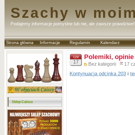
Szachy w moim
Podajemy informacje pomyślne lub nie, ale zawsze prawdziwe!
Strona główna
Informacje
Regulamin
Kalendarz
komentarzy
Polemiki, opinie
cze
17
Bez kategorii
17 c
Kontynuacja odcinka 203
i
t
Sklep Caissa