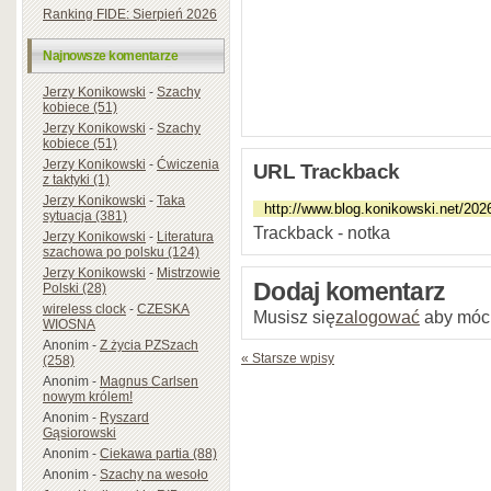
Ranking FIDE: Sierpień 2026
Najnowsze komentarze
Jerzy Konikowski
-
Szachy
kobiece (51)
Jerzy Konikowski
-
Szachy
kobiece (51)
Jerzy Konikowski
-
Ćwiczenia
URL Trackback
z taktyki (1)
Jerzy Konikowski
-
Taka
sytuacja (381)
Trackback - notka
Jerzy Konikowski
-
Literatura
szachowa po polsku (124)
Jerzy Konikowski
-
Mistrzowie
Dodaj komentarz
Polski (28)
wireless clock
-
CZESKA
Musisz się
zalogować
aby móc
WIOSNA
Anonim
-
Z życia PZSzach
« Starsze wpisy
(258)
Anonim
-
Magnus Carlsen
nowym królem!
Anonim
-
Ryszard
Gąsiorowski
Anonim
-
Ciekawa partia (88)
Anonim
-
Szachy na wesoło