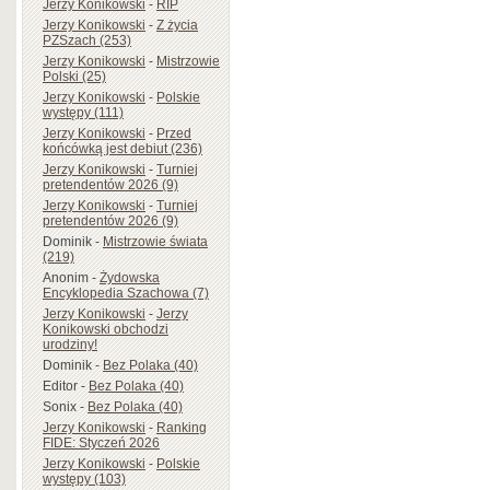
Jerzy Konikowski
-
RIP
Jerzy Konikowski
-
Z życia
PZSzach (253)
Jerzy Konikowski
-
Mistrzowie
Polski (25)
Jerzy Konikowski
-
Polskie
występy (111)
Jerzy Konikowski
-
Przed
końcówką jest debiut (236)
Jerzy Konikowski
-
Turniej
pretendentów 2026 (9)
Jerzy Konikowski
-
Turniej
pretendentów 2026 (9)
Dominik
-
Mistrzowie świata
(219)
Anonim
-
Żydowska
Encyklopedia Szachowa (7)
Jerzy Konikowski
-
Jerzy
Konikowski obchodzi
urodziny!
Dominik
-
Bez Polaka (40)
Editor
-
Bez Polaka (40)
Sonix
-
Bez Polaka (40)
Jerzy Konikowski
-
Ranking
FIDE: Styczeń 2026
Jerzy Konikowski
-
Polskie
występy (103)