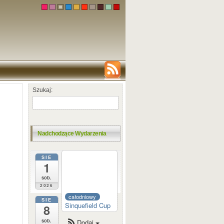
Szukaj:
Nadchodzące Wydarzenia
SIE
całodniowy
1
Dortmund
Sparkassen
sob.
2026
całodniowy
SIE
Sinquefield Cup
8
sob.
Dodaj