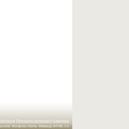
Informacje
Regulamin komentarzy
Kalendarz
maczenie:
Wordpress theme
. Walidacja
XHTML 1.0
.