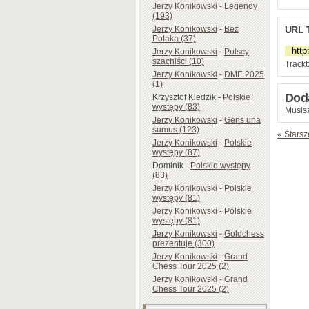
Jerzy Konikowski
-
Legendy
(193)
Jerzy Konikowski
-
Bez
URL 
Polaka (37)
Jerzy Konikowski
-
Polscy
szachiści (10)
Trackb
Jerzy Konikowski
-
DME 2025
(1)
Dod
Krzysztof Kledzik
-
Polskie
występy (83)
Musisz
Jerzy Konikowski
-
Gens una
sumus (123)
« Starsz
Jerzy Konikowski
-
Polskie
występy (87)
Dominik
-
Polskie występy
(83)
Jerzy Konikowski
-
Polskie
występy (81)
Jerzy Konikowski
-
Polskie
występy (81)
Jerzy Konikowski
-
Goldchess
prezentuje (300)
Jerzy Konikowski
-
Grand
Chess Tour 2025 (2)
Jerzy Konikowski
-
Grand
Chess Tour 2025 (2)