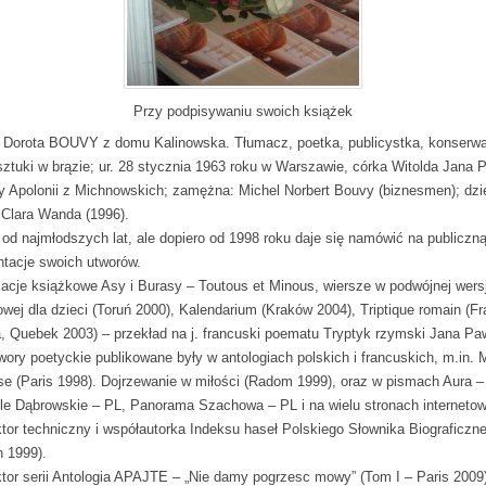
Przy podpisywaniu swoich książek
 Dorota BOUVY z domu Kalinowska. Tłumacz, poetka, publicystka, konserwa
 sztuki w brązie; ur. 28 stycznia 1963 roku w Warszawie, córka Witolda Jana P
 Apolonii z Michnowskich; zamężna: Michel Norbert Bouvy (biznesmen); dzie
 Clara Wanda (1996).
 od najmłodszych lat, ale dopiero od 1998 roku daje się namówić na publiczn
ntacje swoich utworów.
kacje książkowe Asy i Burasy – Toutous et Minous, wiersze w podwójnej wersj
owej dla dzieci (Toruń 2000), Kalendarium (Kraków 2004), Triptique romain (Fr
a, Quebek 2003) – przekład na j. francuski poematu Tryptyk rzymski Jana Paw
twory poetyckie publikowane były w antologiach polskich i francuskich, m.in. 
se (Paris 1998). Dojrzewanie w miłości (Radom 1999), oraz w pismach Aura 
le Dąbrowskie – PL, Panorama Szachowa – PL i na wielu stronach interneto
tor techniczny i współautorka Indeksu haseł Polskiego Słownika Biograficzn
n 1999).
tor serii Antologia APAJTE – „Nie damy pogrzesc mowy” (Tom I – Paris 2009)