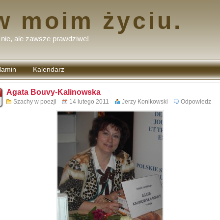
w moim życiu.
nie, ale zawsze prawdziwe!
lamin
Kalendarz
tarzy
Agata Bouvy-Kalinowska
Szachy w poezji
14 lutego 2011
Jerzy Konikowski
Odpowiedz