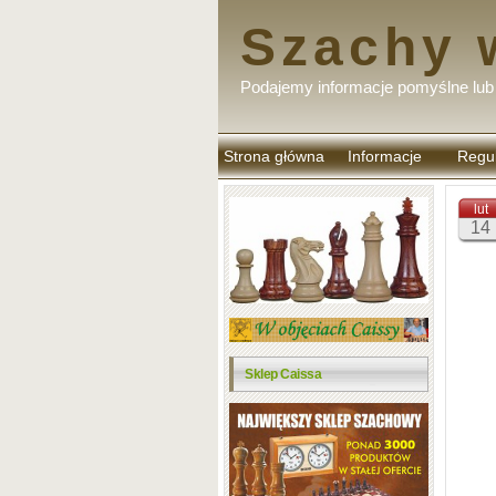
Szachy 
Podajemy informacje pomyślne lub 
Strona główna
Informacje
Regu
komen
lut
14
Sklep Caissa