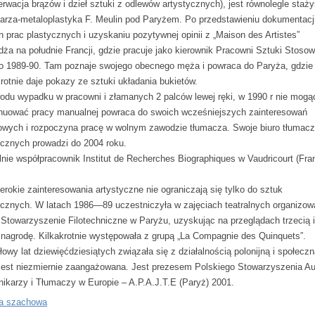
erwacja brązów i dzieł sztuki z odlewów artystycznych), jest równolegle staż
iarza-metaloplastyka F. Meulin pod Paryżem. Po przedstawieniu dokumentacj
h prac plastycznych i uzyskaniu pozytywnej opinii z „Maison des Artistes”
dża na południe Francji, gdzie pracuje jako kierownik Pracowni Sztuki Stoso
o 1989-90. Tam poznaje swojego obecnego męża i powraca do Paryża, gdzie
krotnie daje pokazy ze sztuki układania bukietów.
odu wypadku w pracowni i złamanych 2 palców lewej ręki, w 1990 r nie mogą
nuować pracy manualnej powraca do swoich wcześniejszych zainteresowań
owych i rozpoczyna pracę w wolnym zawodzie tłumacza. Swoje biuro tłumac
icznych prowadzi do 2004 roku.
lnie współpracownik Institut de Recherches Biographiques w Vaudricourt (Fra
erokie zainteresowania artystyczne nie ograniczają się tylko do sztuk
ycznych. W latach 1986—89 uczestniczyła w zajęciach teatralnych organizo
 Stowarzyszenie Filotechniczne w Paryżu, uzyskując na przeglądach trzecią i
 nagrodę. Kilkakrotnie występowała z grupą „La Compagnie des Quinquets”.
owy lat dziewięćdziesiątych związała się z działalnością polonijną i społeczn
 jest niezmiernie zaangażowana. Jest prezesem Polskiego Stowarzyszenia Au
nikarzy i Tłumaczy w Europie – A.P.A.J.T.E (Paryż) 2001.
a szachowa