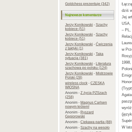
Łączą
Goldchess prezentuje (342)
dziś 
Najnowsze komentarze
Jej a
USA, 
Jerzy Konikowski
-
Szachy
kobiece (51)
– PL,
Jerzy Konikowski
-
Szachy
Relac
kobiece (51)
Laure
Jerzy Konikowski
-
Ćwiczenia
z taktyki (1)
w Prz
Jerzy Konikowski
-
Taka
Rosyj
sytuacja (381)
1998,
Jerzy Konikowski
-
Literatura
szachowa po polsku (124)
Polon
Jerzy Konikowski
-
Mistrzowie
Emigr
Polski (28)
Honor
wireless clock
-
CZESKA
WIOSNA
(Tryp
Anonim
-
Z życia PZSzach
Agata
(258)
paszp
Anonim
-
Magnus Carlsen
nowym królem!
wyróż
Anonim
-
Ryszard
(języ
Gąsiorowski
Supér
Anonim
-
Ciekawa partia (88)
W lat
Anonim
-
Szachy na wesoło