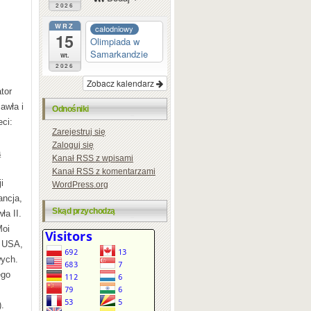
2026
WRZ
całodniowy
15
Olimpiada w
Samarkandzie
wt.
2026
Zobacz kalendarz
tor
awła i
Odnośniki
ci:
Zarejestruj się
Zaloguj się
ą
Kanał
RSS
z wpisami
Kanał
RSS
z komentarzami
i
WordPress.org
ancja,
Skąd przychodzą
ła II.
Moi
– USA,
wych.
ego
.