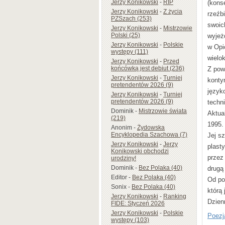
Jerzy Konikowski
-
RIP
(kons
Jerzy Konikowski
-
Z życia
rzeźb
PZSzach (253)
swoic
Jerzy Konikowski
-
Mistrzowie
Polski (25)
wyjeż
Jerzy Konikowski
-
Polskie
w Opi
występy (111)
wielo
Jerzy Konikowski
-
Przed
końcówką jest debiut (236)
Z pow
Jerzy Konikowski
-
Turniej
konty
pretendentów 2026 (9)
język
Jerzy Konikowski
-
Turniej
pretendentów 2026 (9)
techn
Dominik
-
Mistrzowie świata
Aktua
(219)
1995.
Anonim
-
Żydowska
Encyklopedia Szachowa (7)
Jej sz
Jerzy Konikowski
-
Jerzy
plast
Konikowski obchodzi
przez
urodziny!
Dominik
-
Bez Polaka (40)
drugą
Editor
-
Bez Polaka (40)
Od poł
Sonix
-
Bez Polaka (40)
którą
Jerzy Konikowski
-
Ranking
Dzien
FIDE: Styczeń 2026
Jerzy Konikowski
-
Polskie
Poezj
występy (103)