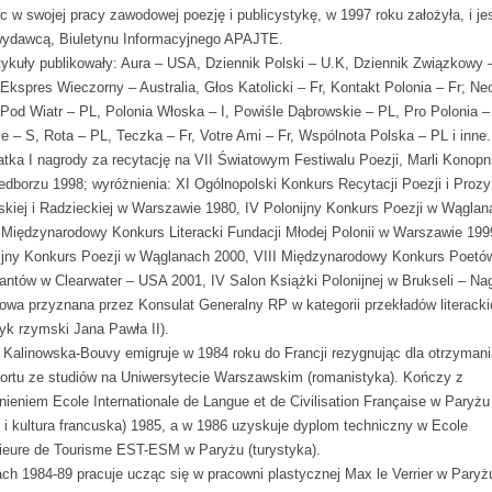
c w swojej pracy zawodowej poezję i publicystykę, w 1997 roku założyła, i je
wydawcą, Biuletynu Informacyjnego APAJTE.
rtykuły publikowały: Aura – USA, Dziennik Polski – U.K, Dziennik Związkowy 
Ekspres Wieczorny – Australia, Głos Katolicki – Fr, Kontakt Polonia – Fr; Ne
 Pod Wiatr – PL, Polonia Włoska – I, Powiśle Dąbrowskie – PL, Pro Polonia –
je – S, Rota – PL, Teczka – Fr, Votre Ami – Fr, Wspólnota Polska – PL i inne.
atka I nagrody za recytację na VII Światowym Festiwalu Poezji, Marli Konopni
edborzu 1998; wyróżnienia: XI Ogólnopolski Konkurs Recytacji Poezji i Prozy
skiej i Radzieckiej w Warszawie 1980, IV Polonijny Konkurs Poezji w Wąglan
 Międzynarodowy Konkurs Literacki Fundacji Młodej Polonii w Warszawie 199
ijny Konkurs Poezji w Wąglanach 2000, VIII Międzynarodowy Konkurs Poetó
antów w Clearwater – USA 2001, IV Salon Książki Polonijnej w Brukseli – Na
owa przyznana przez Konsulat Generalny RP w kategorii przekładów literacki
tyk rzymski Jana Pawła II).
 Kalinowska-Bouvy emigruje w 1984 roku do Francji rezygnując dla otrzymani
ortu ze studiów na Uniwersytecie Warszawskim (romanistyka). Kończy z
nieniem Ecole Internationale de Langue et de Civilisation Française w Paryżu
k i kultura francuska) 1985, a w 1986 uzyskuje dyplom techniczny w Ecole
ieure de Tourisme EST-ESM w Paryżu (turystyka).
ach 1984-89 pracuje ucząc się w pracowni plastycznej Max le Verrier w Paryż