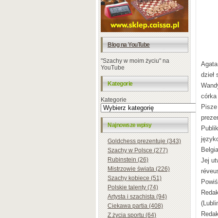
Blog na YouTube
"Szachy w moim życiu" na
Agata
YouTube
dzieł
Kategorie
Wandy
córka
Kategorie
Pisze
preze
Najnowsze wpisy
Publi
język
Goldchess prezentuje (343)
Belgi
Szachy w Polsce (277)
Rubinstein (26)
Jej u
Mistrzowie świata (226)
réveu
Szachy kobiece (51)
Powiś
Polskie talenty (74)
Redak
Artysta i szachista (94)
(Lubli
Ciekawa partia (408)
Redak
Z życia sportu (64)