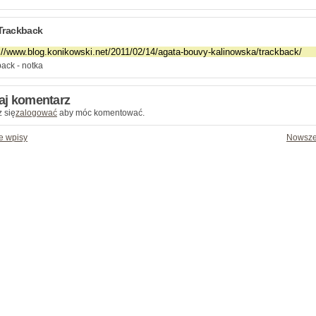
Trackback
ack - notka
aj komentarz
 się
zalogować
aby móc komentować.
e wpisy
Nowsze