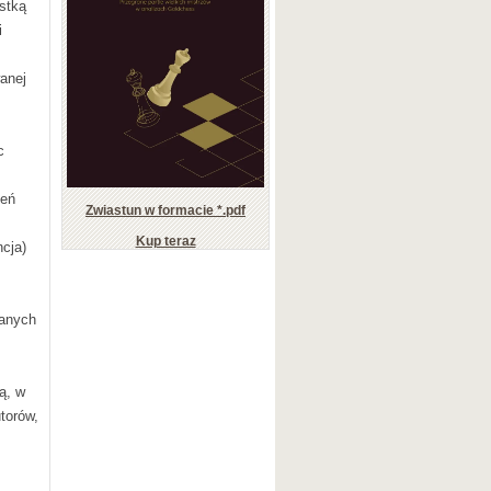
ystką
i
wanej
c
zeń
Zwiastun w formacie *.pdf
Kup teraz
ncja)
wanych
ą, w
torów,