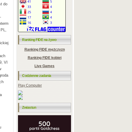
st do
–
oterm
 PL,
Ranking FIDE na żywo
ckiej
Ranking FIDE mężczyzn
ach
Ranking FIDE kobiet
9, VI
Live Games
w
groda
Codzienne zadania
ch
Play Computer
a
Zwiastun
u