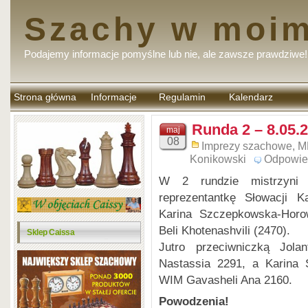
Szachy w moim
Podajemy informacje pomyślne lub nie, ale zawsze prawdziwe!
Strona główna
Informacje
Regulamin
Kalendarz
komentarzy
Runda 2 – 8.05.
maj
08
Imprezy szachowe
,
M
Konikowski
Odpowie
W 2 rundzie mistrzyni 
reprezentantkę Słowacji K
Karina Szczepkowska-Horo
Beli Khotenashvili (2470).
Sklep Caissa
Jutro przeciwniczką Jola
Nastassia 2291, a Karina
WIM Gavasheli Ana 2160.
Powodzenia!