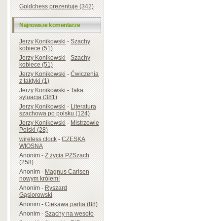
Goldchess prezentuje (342)
Najnowsze komentarze
Jerzy Konikowski
-
Szachy
kobiece (51)
Jerzy Konikowski
-
Szachy
kobiece (51)
Jerzy Konikowski
-
Ćwiczenia
z taktyki (1)
Jerzy Konikowski
-
Taka
sytuacja (381)
Jerzy Konikowski
-
Literatura
szachowa po polsku (124)
Jerzy Konikowski
-
Mistrzowie
Polski (28)
wireless clock
-
CZESKA
WIOSNA
Anonim
-
Z życia PZSzach
(258)
Anonim
-
Magnus Carlsen
nowym królem!
Anonim
-
Ryszard
Gąsiorowski
Anonim
-
Ciekawa partia (88)
Anonim
-
Szachy na wesoło