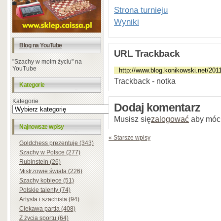
Strona turnieju
Wyniki
Blog na YouTube
URL Trackback
"Szachy w moim życiu" na
YouTube
Trackback - notka
Kategorie
Kategorie
Dodaj komentarz
Musisz się
zalogować
aby móc
Najnowsze wpisy
« Starsze wpisy
Goldchess prezentuje (343)
Szachy w Polsce (277)
Rubinstein (26)
Mistrzowie świata (226)
Szachy kobiece (51)
Polskie talenty (74)
Artysta i szachista (94)
Ciekawa partia (408)
Z życia sportu (64)