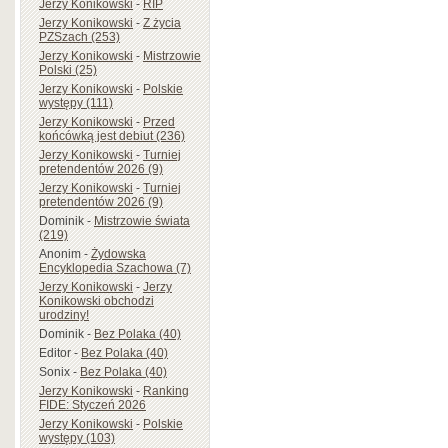
Jerzy Konikowski
-
RIP
Jerzy Konikowski
-
Z życia
PZSzach (253)
Jerzy Konikowski
-
Mistrzowie
Polski (25)
Jerzy Konikowski
-
Polskie
występy (111)
Jerzy Konikowski
-
Przed
końcówką jest debiut (236)
Jerzy Konikowski
-
Turniej
pretendentów 2026 (9)
Jerzy Konikowski
-
Turniej
pretendentów 2026 (9)
Dominik
-
Mistrzowie świata
(219)
Anonim
-
Żydowska
Encyklopedia Szachowa (7)
Jerzy Konikowski
-
Jerzy
Konikowski obchodzi
urodziny!
Dominik
-
Bez Polaka (40)
Editor
-
Bez Polaka (40)
Sonix
-
Bez Polaka (40)
Jerzy Konikowski
-
Ranking
FIDE: Styczeń 2026
Jerzy Konikowski
-
Polskie
występy (103)