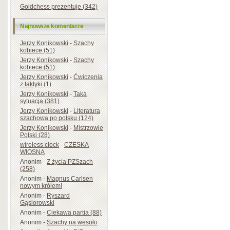
Goldchess prezentuje (342)
Najnowsze komentarze
Jerzy Konikowski
-
Szachy
kobiece (51)
Jerzy Konikowski
-
Szachy
kobiece (51)
Jerzy Konikowski
-
Ćwiczenia
z taktyki (1)
Jerzy Konikowski
-
Taka
sytuacja (381)
Jerzy Konikowski
-
Literatura
szachowa po polsku (124)
Jerzy Konikowski
-
Mistrzowie
Polski (28)
wireless clock
-
CZESKA
WIOSNA
Anonim
-
Z życia PZSzach
(258)
Anonim
-
Magnus Carlsen
nowym królem!
Anonim
-
Ryszard
Gąsiorowski
Anonim
-
Ciekawa partia (88)
Anonim
-
Szachy na wesoło