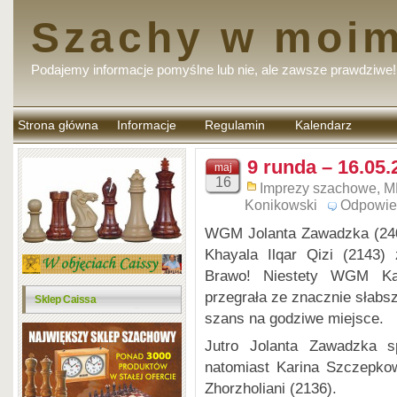
Szachy w moim
Podajemy informacje pomyślne lub nie, ale zawsze prawdziwe!
Strona główna
Informacje
Regulamin
Kalendarz
komentarzy
9 runda – 16.05.
maj
16
Imprezy szachowe
,
M
Konikowski
Odpowie
WGM Jolanta Zawadzka (24
Khayala Ilqar Qizi (2143)
Brawo! Niestety WGM Kar
przegrała ze znacznie słabs
Sklep Caissa
szans na godziwe miejsce.
Jutro Jolanta Zawadzka 
natomiast Karina Szczepk
Zhorzholiani (2136).