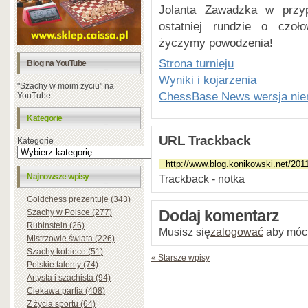
Jolanta Zawadzka w przy
ostatniej rundzie o czo
życzymy powodzenia!
Strona turnieju
Blog na YouTube
Wyniki i kojarzenia
"Szachy w moim życiu" na
ChessBase News wersja nie
YouTube
Kategorie
URL Trackback
Kategorie
Najnowsze wpisy
Trackback - notka
Goldchess prezentuje (343)
Szachy w Polsce (277)
Dodaj komentarz
Rubinstein (26)
Musisz się
zalogować
aby móc
Mistrzowie świata (226)
Szachy kobiece (51)
« Starsze wpisy
Polskie talenty (74)
Artysta i szachista (94)
Ciekawa partia (408)
Z życia sportu (64)