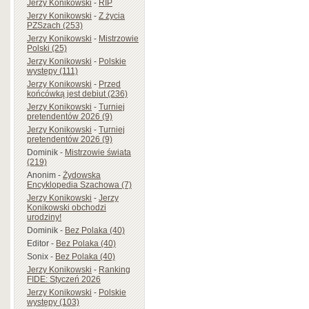
Jerzy Konikowski
-
RIP
Jerzy Konikowski
-
Z życia
PZSzach (253)
Jerzy Konikowski
-
Mistrzowie
Polski (25)
Jerzy Konikowski
-
Polskie
występy (111)
Jerzy Konikowski
-
Przed
końcówką jest debiut (236)
Jerzy Konikowski
-
Turniej
pretendentów 2026 (9)
Jerzy Konikowski
-
Turniej
pretendentów 2026 (9)
Dominik
-
Mistrzowie świata
(219)
Anonim
-
Żydowska
Encyklopedia Szachowa (7)
Jerzy Konikowski
-
Jerzy
Konikowski obchodzi
urodziny!
Dominik
-
Bez Polaka (40)
Editor
-
Bez Polaka (40)
Sonix
-
Bez Polaka (40)
Jerzy Konikowski
-
Ranking
FIDE: Styczeń 2026
Jerzy Konikowski
-
Polskie
występy (103)