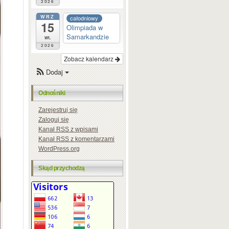
2026
WRZ
całodniowy
15
Olimpiada w
Samarkandzie
wt.
2026
Zobacz kalendarz
Dodaj
Odnośniki
Zarejestruj się
Zaloguj się
Kanał
RSS
z wpisami
Kanał
RSS
z komentarzami
WordPress.org
Skąd przychodzą