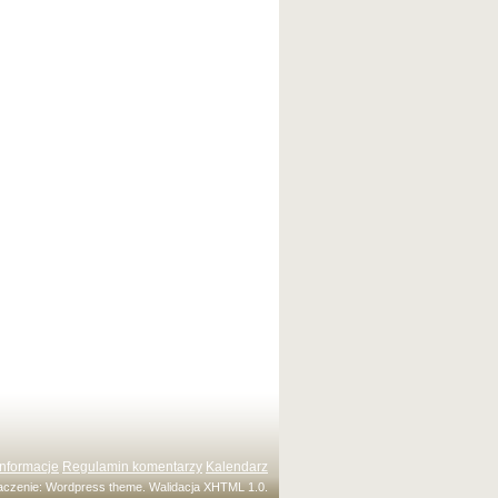
Informacje
Regulamin komentarzy
Kalendarz
maczenie:
Wordpress theme
. Walidacja
XHTML 1.0
.