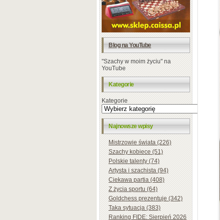
Blog na YouTube
"Szachy w moim życiu" na
YouTube
Kategorie
Kategorie
Najnowsze wpisy
Mistrzowie świata (226)
Szachy kobiece (51)
Polskie talenty (74)
Artysta i szachista (94)
Ciekawa partia (408)
Z życia sportu (64)
Goldchess prezentuje (342)
Taka sytuacja (383)
Ranking FIDE: Sierpień 2026