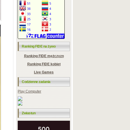
Ranking FIDE na żywo
Ranking FIDE mężczyzn
Ranking FIDE kobiet
Live Games
Codzienne zadania
Play Computer
Zwiastun