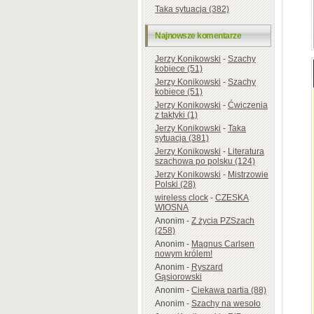
Taka sytuacja (382)
Najnowsze komentarze
Jerzy Konikowski
-
Szachy
kobiece (51)
Jerzy Konikowski
-
Szachy
kobiece (51)
Jerzy Konikowski
-
Ćwiczenia
z taktyki (1)
Jerzy Konikowski
-
Taka
sytuacja (381)
Jerzy Konikowski
-
Literatura
szachowa po polsku (124)
Jerzy Konikowski
-
Mistrzowie
Polski (28)
wireless clock
-
CZESKA
WIOSNA
Anonim
-
Z życia PZSzach
(258)
Anonim
-
Magnus Carlsen
nowym królem!
Anonim
-
Ryszard
Gąsiorowski
Anonim
-
Ciekawa partia (88)
Anonim
-
Szachy na wesoło