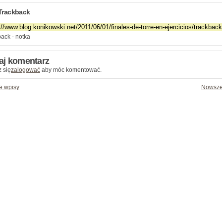
Trackback
ack - notka
aj komentarz
 się
zalogować
aby móc komentować.
e wpisy
Nowsze