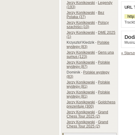
Jerzy Konikowski
-
Legendy
(193)
URL 
Jerzy Konikowski
-
Bez
Polaka (37)
Trackb
Jerzy Konikowski
-
Polscy
szachiści (10)
Jerzy Konikowski
-
DME 2025
Dod
(1)
Krzysztof Kledzik
-
Polskie
Musisz
występy (83)
Jerzy Konikowski
-
Gens una
« Starsz
sumus (123)
Jerzy Konikowski
-
Polskie
występy (87)
Dominik
-
Polskie występy
(83)
Jerzy Konikowski
-
Polskie
występy (81)
Jerzy Konikowski
-
Polskie
występy (81)
Jerzy Konikowski
-
Goldchess
prezentuje (300)
Jerzy Konikowski
-
Grand
Chess Tour 2025 (2)
Jerzy Konikowski
-
Grand
Chess Tour 2025 (2)