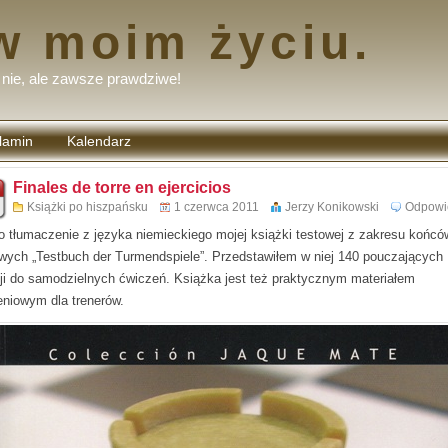
w moim życiu.
nie, ale zawsze prawdziwe!
lamin
Kalendarz
tarzy
Finales de torre en ejercicios
Książki po hiszpańsku
1 czerwca 2011
Jerzy Konikowski
Odpowi
to tłumaczenie z języka niemieckiego mojej książki testowej z zakresu końc
wych „Testbuch der Turmendspiele”. Przedstawiłem w niej 140 pouczających
ji do samodzielnych ćwiczeń. Książka jest też praktycznym materiałem
eniowym dla trenerów.