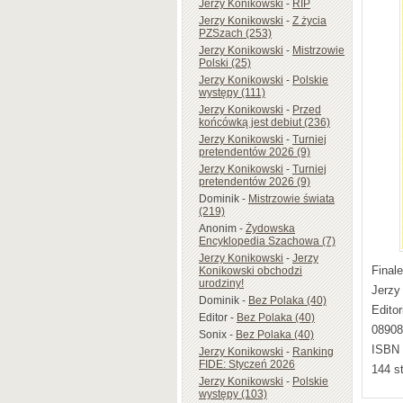
Jerzy Konikowski
-
RIP
Jerzy Konikowski
-
Z życia
PZSzach (253)
Jerzy Konikowski
-
Mistrzowie
Polski (25)
Jerzy Konikowski
-
Polskie
występy (111)
Jerzy Konikowski
-
Przed
końcówką jest debiut (236)
Jerzy Konikowski
-
Turniej
pretendentów 2026 (9)
Jerzy Konikowski
-
Turniej
pretendentów 2026 (9)
Dominik
-
Mistrzowie świata
(219)
Anonim
-
Żydowska
Encyklopedia Szachowa (7)
Jerzy Konikowski
-
Jerzy
Finale
Konikowski obchodzi
urodziny!
Jerzy
Dominik
-
Bez Polaka (40)
Edito
Editor
-
Bez Polaka (40)
08908
Sonix
-
Bez Polaka (40)
ISBN 
Jerzy Konikowski
-
Ranking
FIDE: Styczeń 2026
144 s
Jerzy Konikowski
-
Polskie
występy (103)