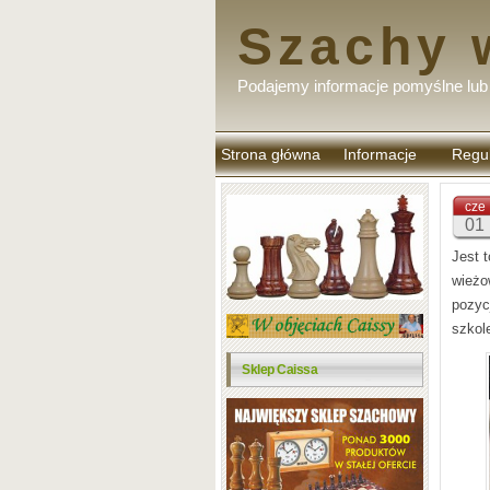
Szachy 
Podajemy informacje pomyślne lub 
Strona główna
Informacje
Regu
komen
cze
01
Jest 
wieżo
pozyc
szkol
Sklep Caissa