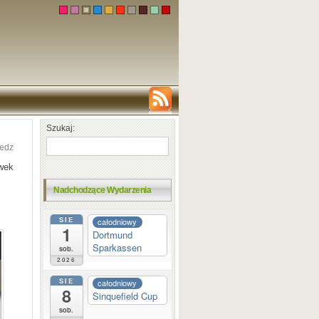
Szukaj:
edz
ówek
Nadchodzące Wydarzenia
SIE
całodniowy
1
Dortmund
Sparkassen
sob.
2026
SIE
całodniowy
8
Sinquefield Cup
sob.