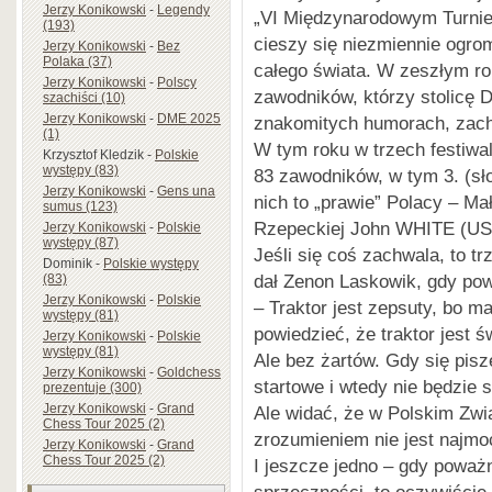
Jerzy Konikowski
-
Legendy
„VI Międzynarodowym Turnieju
(193)
cieszy się niezmiennie ogr
Jerzy Konikowski
-
Bez
Polaka (37)
całego świata. W zeszłym ro
Jerzy Konikowski
-
Polscy
zawodników, którzy stolicę 
szachiści (10)
Jerzy Konikowski
-
DME 2025
znakomitych humorach, zach
(1)
W tym roku w trzech festiwa
Krzysztof Kledzik
-
Polskie
występy (83)
83 zawodników, w tym 3. (sł
Jerzy Konikowski
-
Gens una
nich to „prawie” Polacy – Ma
sumus (123)
Rzepeckiej John WHITE (USA
Jerzy Konikowski
-
Polskie
występy (87)
Jeśli się coś zachwala, to tr
Dominik
-
Polskie występy
dał Zenon Laskowik, gdy pow
(83)
Jerzy Konikowski
-
Polskie
– Traktor jest zepsuty, bo m
występy (81)
powiedzieć, że traktor jest ś
Jerzy Konikowski
-
Polskie
występy (81)
Ale bez żartów. Gdy się pisze
Jerzy Konikowski
-
Goldchess
startowe i wtedy nie będzie 
prezentuje (300)
Jerzy Konikowski
-
Grand
Ale widać, że w Polskim Zw
Chess Tour 2025 (2)
zrozumieniem nie jest najmoc
Jerzy Konikowski
-
Grand
Chess Tour 2025 (2)
I jeszcze jedno – gdy poważ
sprzeczności, to oczywiście 