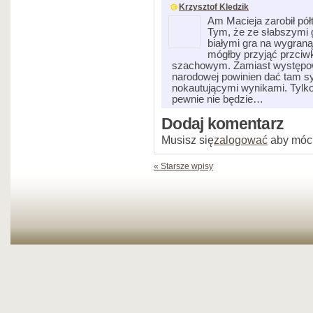
Krzysztof Kledzik
Am Macieja zarobił pół
Tym, że ze słabszymi g
białymi gra na wygraną
mógłby przyjąć przciwk
szachowym. Zamiast występow
narodowej powinien dać tam 
nokautującymi wynikami. Tylko
pewnie nie będzie…
Dodaj komentarz
Musisz się
zalogować
aby móc
« Starsze wpisy