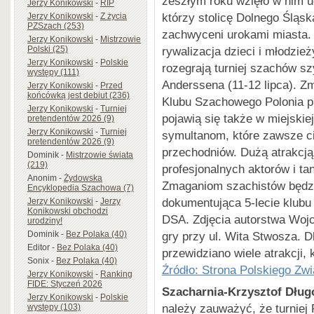
zeszłym roku wzięło w nim u
Jerzy Konikowski
-
RIP
którzy stolicę Dolnego Śląs
Jerzy Konikowski
-
Z życia
PZSzach (253)
zachwyceni urokami miasta.
Jerzy Konikowski
-
Mistrzowie
Polski (25)
rywalizacja dzieci i młodzie
Jerzy Konikowski
-
Polskie
rozegrają turniej szachów s
występy (111)
Anderssena (11-12 lipca). Z
Jerzy Konikowski
-
Przed
końcówką jest debiut (236)
Klubu Szachowego Polonia pr
Jerzy Konikowski
-
Turniej
pojawią się także w miejskie
pretendentów 2026 (9)
Jerzy Konikowski
-
Turniej
symultanom, które zawsze c
pretendentów 2026 (9)
przechodniów. Dużą atrakcją
Dominik
-
Mistrzowie świata
(219)
profesjonalnych aktorów i ta
Anonim
-
Żydowska
Zmaganiom szachistów będzie
Encyklopedia Szachowa (7)
dokumentująca 5-lecie klubu
Jerzy Konikowski
-
Jerzy
Konikowski obchodzi
DSA. Zdjęcia autorstwa Wojc
urodziny!
Dominik
-
Bez Polaka (40)
gry przy ul. Wita Stwosza. D
Editor
-
Bez Polaka (40)
przewidziano wiele atrakcji,
Sonix
-
Bez Polaka (40)
Źródło: Strona Polskiego Z
Jerzy Konikowski
-
Ranking
FIDE: Styczeń 2026
Szacharnia-Krzysztof Dług
Jerzy Konikowski
-
Polskie
należy zauważyć, że turniej 
występy (103)