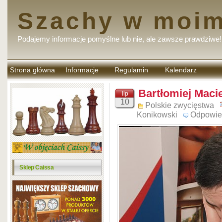
Szachy w moim
Podajemy informacje pomyślne lub nie, ale zawsze prawdziwe!
Strona główna
Informacje
Regulamin
Kalendarz
komentarzy
Bartłomiej Maci
lip
10
Polskie zwycięstwa
Konikowski
Odpowie
Sklep Caissa