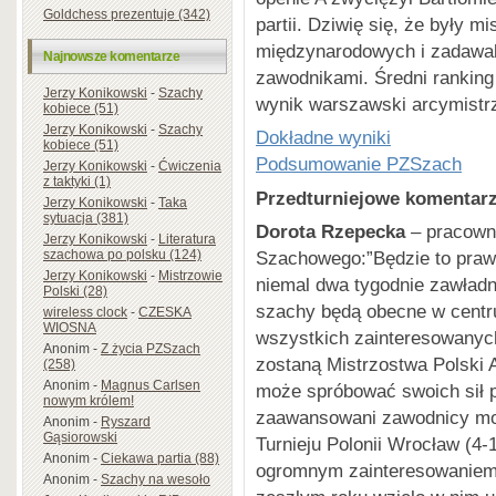
Goldchess prezentuje (342)
partii. Dziwię się, że były m
międzynarodowych i zadawala
Najnowsze komentarze
zawodnikami. Średni ranking
Jerzy Konikowski
-
Szachy
wynik warszawski arcymistrz
kobiece (51)
Jerzy Konikowski
-
Szachy
Dokładne wyniki
kobiece (51)
Podsumowanie PZSzach
Jerzy Konikowski
-
Ćwiczenia
z taktyki (1)
Przedturniejowe komentarz
Jerzy Konikowski
-
Taka
sytuacja (381)
Dorota Rzepecka
– pracown
Jerzy Konikowski
-
Literatura
szachowa po polsku (124)
Szachowego:”Będzie to praw
Jerzy Konikowski
-
Mistrzowie
niemal dwa tygodnie zawładn
Polski (28)
szachy będą obecne w centr
wireless clock
-
CZESKA
WIOSNA
wszystkich zainteresowanych
Anonim
-
Z życia PZSzach
zostaną Mistrzostwa Polski 
(258)
Anonim
-
Magnus Carlsen
może spróbować swoich sił p
nowym królem!
zaawansowani zawodnicy m
Anonim
-
Ryszard
Gąsiorowski
Turnieju Polonii Wrocław (4-1
Anonim
-
Ciekawa partia (88)
ogromnym zainteresowaniem 
Anonim
-
Szachy na wesoło