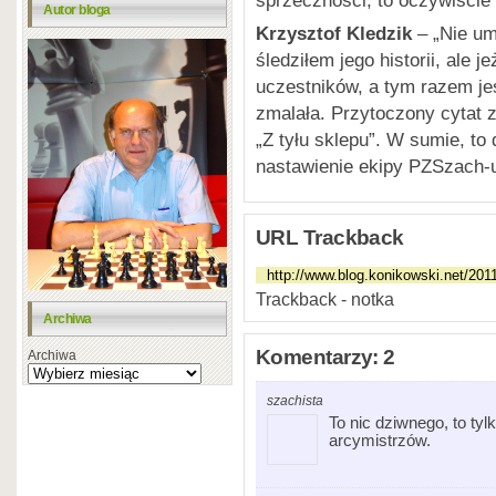
Autor bloga
Krzysztof Kledzik
– „Nie um
śledziłem jego historii, ale j
uczestników, a tym razem jes
zmalała. Przytoczony cytat 
„Z tyłu sklepu”. W sumie, t
nastawienie ekipy PZSzach-u
URL Trackback
Trackback - notka
Archiwa
Komentarzy: 2
Archiwa
szachista
To nic dziwnego, to ty
arcymistrzów.