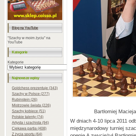
Blog na YouTube
"Szachy w moim życiu" na
YouTube
Kategorie
Kategorie
Najnowsze wpisy
Goldchess prezentuje (343)
Szachy w Polsce (277)
Rubinstein (26)
Mistrzowie świata (226)
Bartłomiej Macieja
Szachy kobiece (51)
Polskie talenty (74)
W dniach 4-10 lipca 2011 od
Artysta i szachista (94)
międzynarodowy turniej sza
Ciekawa partia (408)
Z życia sportu (64)
openie A zwyciężył Bartłomiej