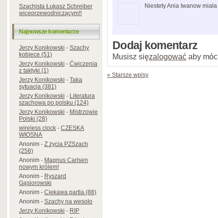
Niestety Ania Iwanow miała 
Szachista Łukasz Schreiber
wiceprzewodniczącym!!
Najnowsze komentarze
Dodaj komentarz
Jerzy Konikowski
-
Szachy
kobiece (51)
Musisz się
zalogować
aby móc
Jerzy Konikowski
-
Ćwiczenia
z taktyki (1)
« Starsze wpisy
Jerzy Konikowski
-
Taka
sytuacja (381)
Jerzy Konikowski
-
Literatura
szachowa po polsku (124)
Jerzy Konikowski
-
Mistrzowie
Polski (28)
wireless clock
-
CZESKA
WIOSNA
Anonim
-
Z życia PZSzach
(258)
Anonim
-
Magnus Carlsen
nowym królem!
Anonim
-
Ryszard
Gąsiorowski
Anonim
-
Ciekawa partia (88)
Anonim
-
Szachy na wesoło
Jerzy Konikowski
-
RIP