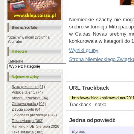
Niemieckie szachy nie mogą
srebro w turnieju Mitropacu
Blog na YouTube
w Caldas Novas srebrny me
"Szachy w moim życiu" na
konkurowala w kategorii do 1
YouTube
Wyniki grupy
Kategorie
Strona Niemieckiego Związ
Kategorie
Najnowsze wpisy
URL Trackback
Szachy kobiece (51)
Polskie talenty (74)
Artysta i szachista (94)
Trackback - notka
Ciekawa partia (408)
Z życia sportu (64)
Goldchess prezentuje (342)
Jedna odpowiedź
Taka sytuacja (383)
Ranking FIDE: Sierpień 2026
Krystian
Taka sytuacja (382)