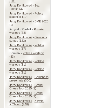
(193)
Jerzy Konikowski
-
Bez
Polaka (37)
Jerzy Konikowski
-
Polscy
szachiści (10)
Jerzy Konikowski
-
DME 2025
(1)
Krzysztof Kledzik
-
Polskie
występy (83)
Jerzy Konikowski
-
Gens una
sumus (123)
Jerzy Konikowski
-
Polskie
występy (87)
Dominik
-
Polskie występy
(83)
Jerzy Konikowski
-
Polskie
występy (81)
Jerzy Konikowski
-
Polskie
występy (81)
Jerzy Konikowski
-
Goldchess
prezentuje (300)
Jerzy Konikowski
-
Grand
Chess Tour 2025 (2)
Jerzy Konikowski
-
Grand
Chess Tour 2025 (2)
Jerzy Konikowski
-
Z życia
PZSzach (248)