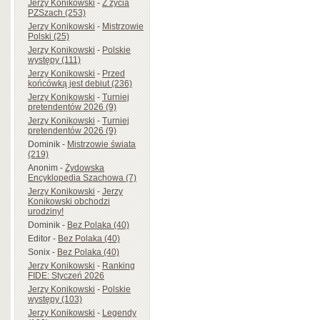
Jerzy Konikowski
-
Z życia
PZSzach (253)
Jerzy Konikowski
-
Mistrzowie
Polski (25)
Jerzy Konikowski
-
Polskie
występy (111)
Jerzy Konikowski
-
Przed
końcówką jest debiut (236)
Jerzy Konikowski
-
Turniej
pretendentów 2026 (9)
Jerzy Konikowski
-
Turniej
pretendentów 2026 (9)
Dominik
-
Mistrzowie świata
(219)
Anonim
-
Żydowska
Encyklopedia Szachowa (7)
Jerzy Konikowski
-
Jerzy
Konikowski obchodzi
urodziny!
Dominik
-
Bez Polaka (40)
Editor
-
Bez Polaka (40)
Sonix
-
Bez Polaka (40)
Jerzy Konikowski
-
Ranking
FIDE: Styczeń 2026
Jerzy Konikowski
-
Polskie
występy (103)
Jerzy Konikowski
-
Legendy