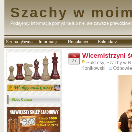
Szachy w moim
Podajemy informacje pomyślne lub nie, ale zawsze prawdziwe!
Strona główna
Informacje
Regulamin
Kalendarz
komentarzy
Wicemistrzyni ś
lis
27
Sukcesy
,
Szachy w N
Konikowski
Odpowie
Sklep Caissa