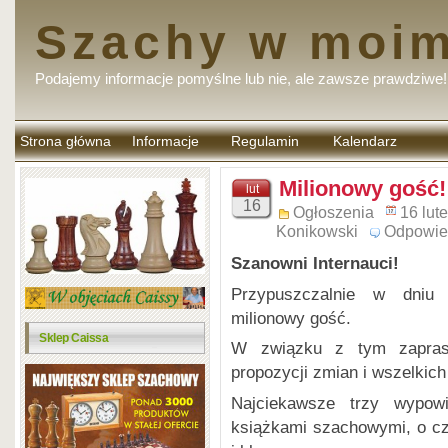
Szachy w moim
Podajemy informacje pomyślne lub nie, ale zawsze prawdziwe!
Strona główna
Informacje
Regulamin
Kalendarz
komentarzy
Milionowy gość!
lut
16
Ogłoszenia
16 lut
Konikowski
Odpowie
Szanowni Internauci!
Przypuszczalnie w dniu
milionowy gość.
Sklep Caissa
W związku z tym zaprasz
propozycji zmian i wszelkic
Najciekawsze trzy wypow
książkami szachowymi, o cz