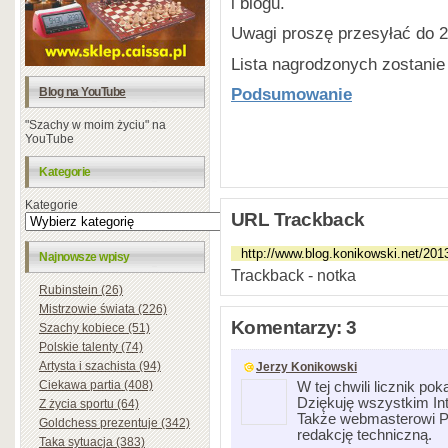
i blogu.
Uwagi proszę przesyłać do 2
Lista nagrodzonych zostanie
Podsumowanie
Blog na YouTube
"Szachy w moim życiu" na
YouTube
Kategorie
Kategorie
URL Trackback
Najnowsze wpisy
Trackback - notka
Rubinstein (26)
Mistrzowie świata (226)
Komentarzy: 3
Szachy kobiece (51)
Polskie talenty (74)
Artysta i szachista (94)
Jerzy Konikowski
Ciekawa partia (408)
W tej chwili licznik po
Dziękuję wszystkim In
Z życia sportu (64)
Także webmasterowi P
Goldchess prezentuje (342)
redakcję techniczną.
Taka sytuacja (383)