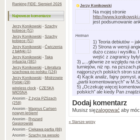
Ranking FIDE: Sierpień 2026
Jerzy Konikowski
Na mojej stronie
Najnowsze komentarze
http://www.konikowski
jest podsumowanie ank
Jerzy Konikowski
-
Szachy
kobiece (51)
Hetman
Jerzy Konikowski
-
Szachy
kobiece (51)
1) Teoria debiutów – ja
2) Strona w wersji ang
Jerzy Konikowski
-
Ćwiczenia
z taktyki (1)
dużo czasu i wysiłku. I
wejść z zagranicy był
Jerzy Konikowski
-
Taka
sytuacja (381)
3) „…głównie ze względu na cie
turniejów, niż np. na pzszach.p
Jerzy Konikowski
-
Literatura
najgorszych polskich stron sz
szachowa po polsku (124)
4) Kącik analiz, fajny pomysł, 
Jerzy Konikowski
-
Mistrzowie
„partii komentowanych” w M.S
Polski (28)
5) „Oczekuję więcej komentowa
wireless clock
-
CZESKA
polskich” ale kiedy Pan znajdzi
WIOSNA
Anonim
-
Z życia PZSzach
Dodaj komentarz
(258)
Anonim
-
Magnus Carlsen
Musisz się
zalogować
aby móc
nowym królem!
Anonim
-
Ryszard
« Starsze wpisy
Gąsiorowski
Anonim
-
Ciekawa partia (88)
Anonim
-
Szachy na wesoło