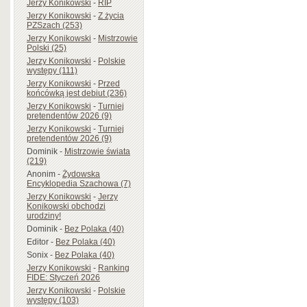
Jerzy Konikowski
-
RIP
Jerzy Konikowski
-
Z życia
PZSzach (253)
Jerzy Konikowski
-
Mistrzowie
Polski (25)
Jerzy Konikowski
-
Polskie
występy (111)
Jerzy Konikowski
-
Przed
końcówką jest debiut (236)
Jerzy Konikowski
-
Turniej
pretendentów 2026 (9)
Jerzy Konikowski
-
Turniej
pretendentów 2026 (9)
Dominik
-
Mistrzowie świata
(219)
Anonim
-
Żydowska
Encyklopedia Szachowa (7)
Jerzy Konikowski
-
Jerzy
Konikowski obchodzi
urodziny!
Dominik
-
Bez Polaka (40)
Editor
-
Bez Polaka (40)
Sonix
-
Bez Polaka (40)
Jerzy Konikowski
-
Ranking
FIDE: Styczeń 2026
Jerzy Konikowski
-
Polskie
występy (103)