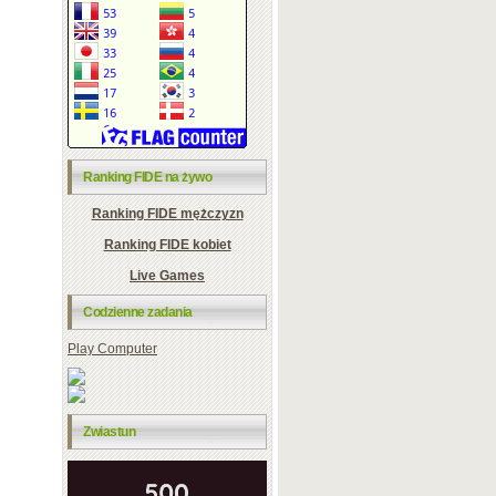
Ranking FIDE na żywo
Ranking FIDE mężczyzn
Ranking FIDE kobiet
Live Games
Codzienne zadania
Play Computer
Zwiastun