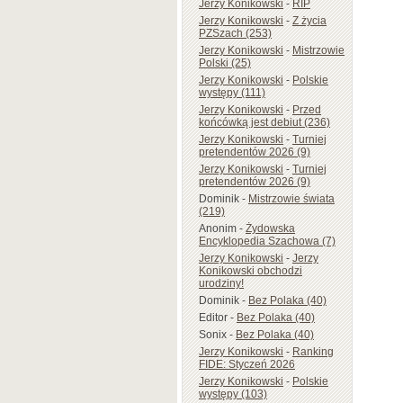
Jerzy Konikowski
-
RIP
Jerzy Konikowski
-
Z życia
PZSzach (253)
Jerzy Konikowski
-
Mistrzowie
Polski (25)
Jerzy Konikowski
-
Polskie
występy (111)
Jerzy Konikowski
-
Przed
końcówką jest debiut (236)
Jerzy Konikowski
-
Turniej
pretendentów 2026 (9)
Jerzy Konikowski
-
Turniej
pretendentów 2026 (9)
Dominik
-
Mistrzowie świata
(219)
Anonim
-
Żydowska
Encyklopedia Szachowa (7)
Jerzy Konikowski
-
Jerzy
Konikowski obchodzi
urodziny!
Dominik
-
Bez Polaka (40)
Editor
-
Bez Polaka (40)
Sonix
-
Bez Polaka (40)
Jerzy Konikowski
-
Ranking
FIDE: Styczeń 2026
Jerzy Konikowski
-
Polskie
występy (103)