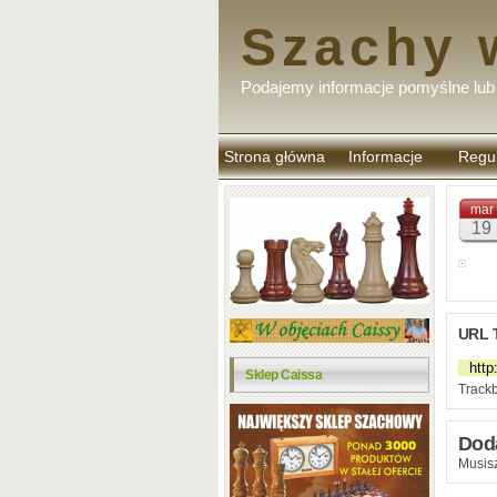
Szachy 
Podajemy informacje pomyślne lub 
Strona główna
Informacje
Regu
komen
mar
19
URL 
Sklep Caissa
Trackb
Dod
Musisz