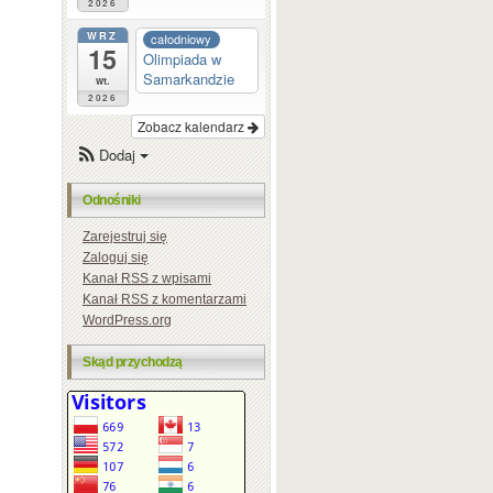
2026
WRZ
całodniowy
15
Olimpiada w
Samarkandzie
wt.
2026
Zobacz kalendarz
Dodaj
Odnośniki
Zarejestruj się
Zaloguj się
Kanał
RSS
z wpisami
Kanał
RSS
z komentarzami
WordPress.org
Skąd przychodzą