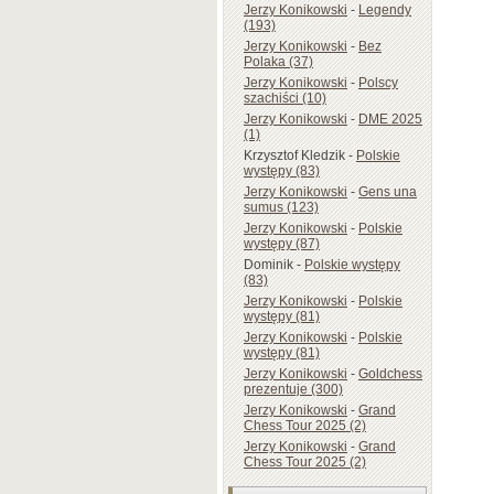
Jerzy Konikowski
-
Legendy
(193)
Jerzy Konikowski
-
Bez
Polaka (37)
Jerzy Konikowski
-
Polscy
szachiści (10)
Jerzy Konikowski
-
DME 2025
(1)
Krzysztof Kledzik
-
Polskie
występy (83)
Jerzy Konikowski
-
Gens una
sumus (123)
Jerzy Konikowski
-
Polskie
występy (87)
Dominik
-
Polskie występy
(83)
Jerzy Konikowski
-
Polskie
występy (81)
Jerzy Konikowski
-
Polskie
występy (81)
Jerzy Konikowski
-
Goldchess
prezentuje (300)
Jerzy Konikowski
-
Grand
Chess Tour 2025 (2)
Jerzy Konikowski
-
Grand
Chess Tour 2025 (2)