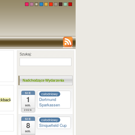
Szukaj:
Nadchodzące Wydarzenia
SIE
całodniowy
1
Dortmund
Sparkassen
sob.
2026
SIE
całodniowy
8
Sinquefield Cup
sob.