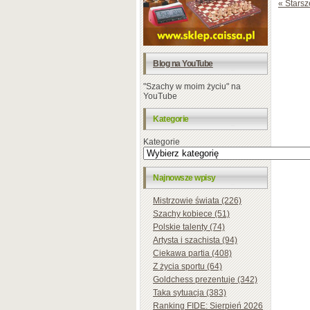
« Starsz
Blog na YouTube
"Szachy w moim życiu" na
YouTube
Kategorie
Kategorie
Najnowsze wpisy
Mistrzowie świata (226)
Szachy kobiece (51)
Polskie talenty (74)
Artysta i szachista (94)
Ciekawa partia (408)
Z życia sportu (64)
Goldchess prezentuje (342)
Taka sytuacja (383)
Ranking FIDE: Sierpień 2026