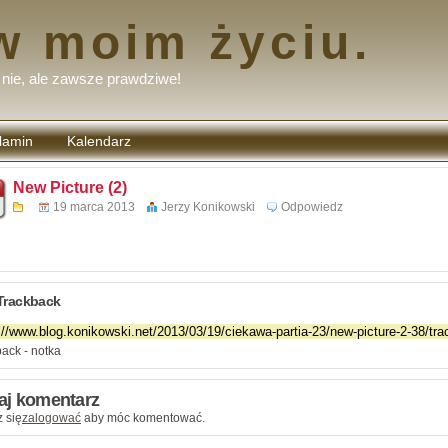
w moim życiu.
nie, ale zawsze prawdziwe!
lamin
Kalendarz
tarzy
New Picture (2)
19 marca 2013
Jerzy Konikowski
Odpowiedz
Trackback
ack - notka
aj komentarz
 się
zalogować
aby móc komentować.