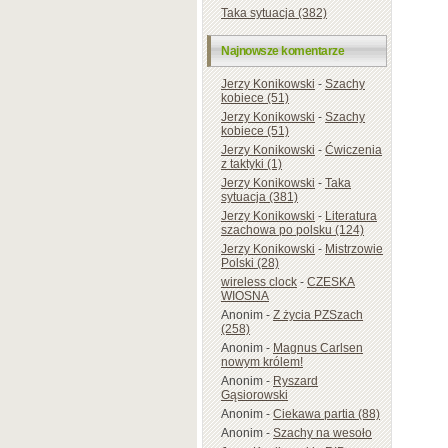
Taka sytuacja (382)
Najnowsze komentarze
Jerzy Konikowski
-
Szachy
kobiece (51)
Jerzy Konikowski
-
Szachy
kobiece (51)
Jerzy Konikowski
-
Ćwiczenia
z taktyki (1)
Jerzy Konikowski
-
Taka
sytuacja (381)
Jerzy Konikowski
-
Literatura
szachowa po polsku (124)
Jerzy Konikowski
-
Mistrzowie
Polski (28)
wireless clock
-
CZESKA
WIOSNA
Anonim
-
Z życia PZSzach
(258)
Anonim
-
Magnus Carlsen
nowym królem!
Anonim
-
Ryszard
Gąsiorowski
Anonim
-
Ciekawa partia (88)
Anonim
-
Szachy na wesoło