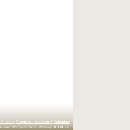
Informacje
Regulamin komentarzy
Kalendarz
maczenie:
Wordpress theme
. Walidacja
XHTML 1.0
.