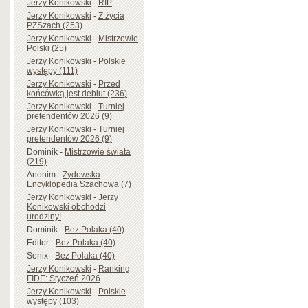
Jerzy Konikowski
-
RIP
Jerzy Konikowski
-
Z życia
PZSzach (253)
Jerzy Konikowski
-
Mistrzowie
Polski (25)
Jerzy Konikowski
-
Polskie
występy (111)
Jerzy Konikowski
-
Przed
końcówką jest debiut (236)
Jerzy Konikowski
-
Turniej
pretendentów 2026 (9)
Jerzy Konikowski
-
Turniej
pretendentów 2026 (9)
Dominik
-
Mistrzowie świata
(219)
Anonim
-
Żydowska
Encyklopedia Szachowa (7)
Jerzy Konikowski
-
Jerzy
Konikowski obchodzi
urodziny!
Dominik
-
Bez Polaka (40)
Editor
-
Bez Polaka (40)
Sonix
-
Bez Polaka (40)
Jerzy Konikowski
-
Ranking
FIDE: Styczeń 2026
Jerzy Konikowski
-
Polskie
występy (103)