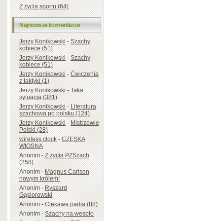
Z życia sportu (64)
Najnowsze komentarze
Jerzy Konikowski
-
Szachy
kobiece (51)
Jerzy Konikowski
-
Szachy
kobiece (51)
Jerzy Konikowski
-
Ćwiczenia
z taktyki (1)
Jerzy Konikowski
-
Taka
sytuacja (381)
Jerzy Konikowski
-
Literatura
szachowa po polsku (124)
Jerzy Konikowski
-
Mistrzowie
Polski (28)
wireless clock
-
CZESKA
WIOSNA
Anonim
-
Z życia PZSzach
(258)
Anonim
-
Magnus Carlsen
nowym królem!
Anonim
-
Ryszard
Gąsiorowski
Anonim
-
Ciekawa partia (88)
Anonim
-
Szachy na wesoło