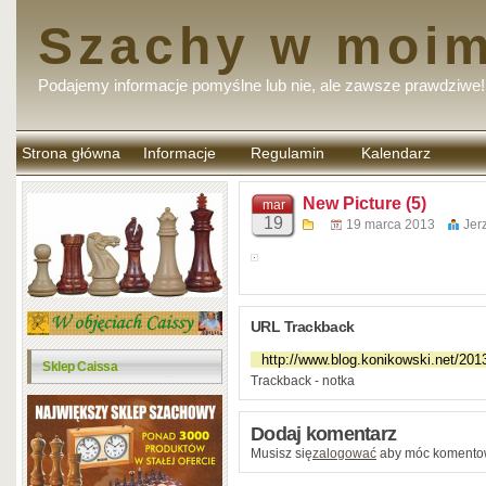
Szachy w moim
Podajemy informacje pomyślne lub nie, ale zawsze prawdziwe!
Strona główna
Informacje
Regulamin
Kalendarz
komentarzy
New Picture (5)
mar
19
19 marca 2013
Jer
URL Trackback
Sklep Caissa
Trackback - notka
Dodaj komentarz
Musisz się
zalogować
aby móc komento