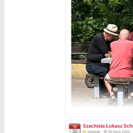
Post udostępniony prze
Szachista Łukasz Sch
lip
30
Sylwetki
30 lipca 2026