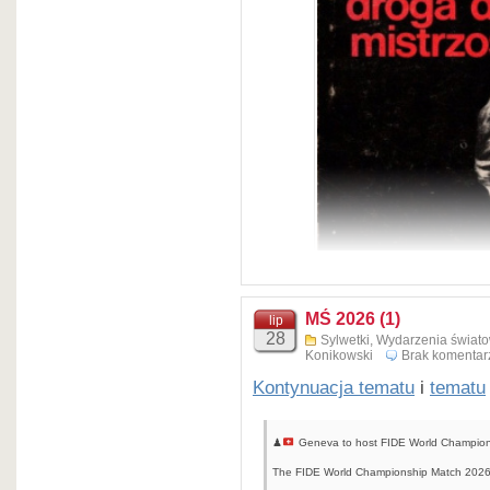
MŚ 2026 (1)
lip
28
Sylwetki
,
Wydarzenia świat
Konikowski
Brak komentar
Kontynuacja tematu
i
tematu
link
♟
Geneva to host FIDE World Champio
The FIDE World Championship Match 2026