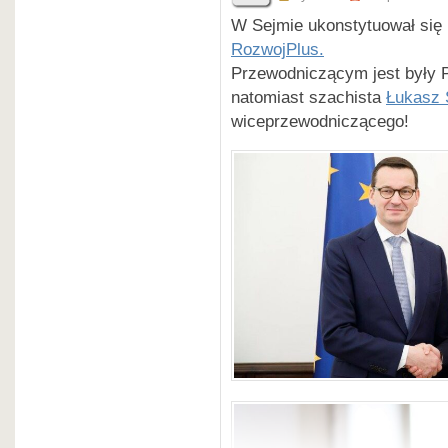
W Sejmie ukonstytuował się
RozwojPlus.
Przewodniczącym jest były 
natomiast szachista
Łukasz 
wiceprzewodniczącego!
fot.
Wojciech Traczewski