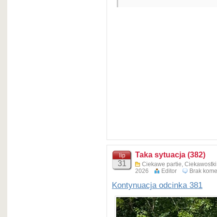
Wyświetl te
Taka sytuacja (382)
lip
31
Ciekawe partie
,
Ciekawostk
2026
Editor
Brak kome
Kontynuacja odcinka 381