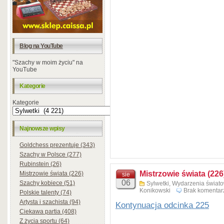
Blog na YouTube
"Szachy w moim życiu" na
YouTube
Kategorie
Kategorie
Najnowsze wpisy
Goldchess prezentuje (343)
Szachy w Polsce (277)
Rubinstein (26)
Mistrzowie świata (226
Mistrzowie świata (226)
sie
06
Szachy kobiece (51)
Sylwetki
,
Wydarzenia świat
Konikowski
Brak komentar
Polskie talenty (74)
Artysta i szachista (94)
Kontynuacja odcinka 225
Ciekawa partia (408)
Z życia sportu (64)