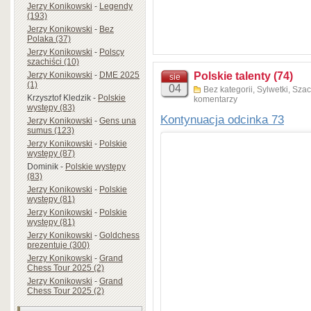
Jerzy Konikowski
-
Legendy
(193)
Jerzy Konikowski
-
Bez
Polaka (37)
Jerzy Konikowski
-
Polscy
szachiści (10)
Jerzy Konikowski
-
DME 2025
Polskie talenty (74)
sie
(1)
04
Bez kategorii
,
Sylwetki
,
Szac
Krzysztof Kledzik
-
Polskie
komentarzy
występy (83)
Kontynuacja odcinka 73
Jerzy Konikowski
-
Gens una
sumus (123)
Jerzy Konikowski
-
Polskie
występy (87)
Dominik
-
Polskie występy
(83)
Jerzy Konikowski
-
Polskie
występy (81)
Jerzy Konikowski
-
Polskie
występy (81)
Jerzy Konikowski
-
Goldchess
prezentuje (300)
Jerzy Konikowski
-
Grand
Chess Tour 2025 (2)
Jerzy Konikowski
-
Grand
Chess Tour 2025 (2)