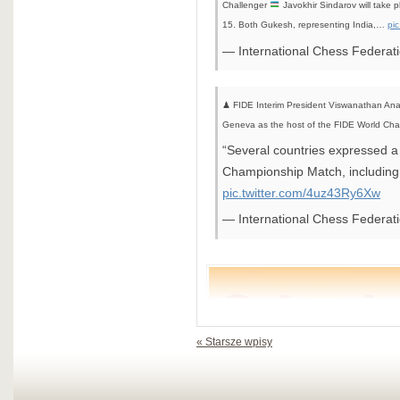
Challenger
Javokhir Sindarov will take
15. Both Gukesh, representing India,…
pi
— International Chess Federa
♟ FIDE Interim President Viswanathan Ana
Geneva as the host of the FIDE World Ch
“Several countries expressed a 
Championship Match, including
pic.twitter.com/4uz43Ry6Xw
— International Chess Federa
« Starsze wpisy