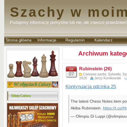
Szachy w moim
Podajemy informacje pomyślne lub nie, ale zawsze prawdziwe!
Strona główna
Informacje
Regulamin
Kalendarz
komentarzy
Archiwum kategor
Rubinstein (26)
sie
07
Ciekawe partie
,
Sylwetki
,
Sz
2026
Jerzy Konikowski
Kontynuacja odcinka 25
Sklep Caissa
The latest Chess Notes item poi
Akiba Rubinstein.
https://t.co
— Olimpiu Di Luppi (@olimpiu