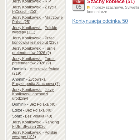
Szachy kobiece (51)
Jerzy Konikowski
-
RIP
sie
05
Jerzy Konikowski
-
Z życia
Imprezy szachowe
,
Sylwetki
PZSzach (253)
komentarze
Jerzy Konikowski
-
Mistrzowie
Kontynuacja odcinka 50
Polski (25)
Jerzy Konikowski
-
Polskie
występy (111)
Jerzy Konikowski
-
Przed
Rubinsteins unsterbliche Partie 
końcówką jest debiut (236)
pic.twitter.com/yk3oC3ybKz
Jerzy Konikowski
-
Turniej
pretendentów 2026 (9)
— Chess.com – Deutsch (@c
Jerzy Konikowski
-
Turniej
pretendentów 2026 (9)
Dominik
-
Mistrzowie świata
(219)
Anonim
-
Żydowska
Encyklopedia Szachowa (7)
Jerzy Konikowski
-
Jerzy
Konikowski obchodzi
urodziny!
Dominik
-
Bez Polaka (40)
Editor
-
Bez Polaka (40)
Sonix
-
Bez Polaka (40)
Jerzy Konikowski
-
Ranking
FIDE: Styczeń 2026
Jerzy Konikowski
-
Polskie
występy (103)