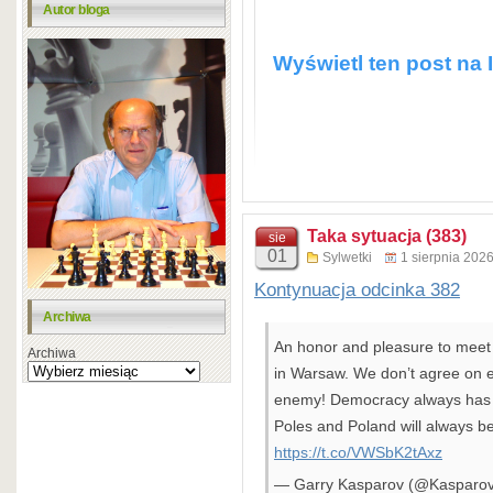
Autor bloga
Wyświetl ten post na 
Taka sytuacja (383)
sie
01
Sylwetki
1 sierpnia 202
Kontynuacja odcinka 382
Post udostępniony przez Ty
Archiwa
An honor and pleasure to meet 
Archiwa
in Warsaw. We don’t agree on 
enemy! Democracy always has fr
Poles and Poland will always be
https://t.co/VWSbK2tAxz
— Garry Kasparov (@Kasparo