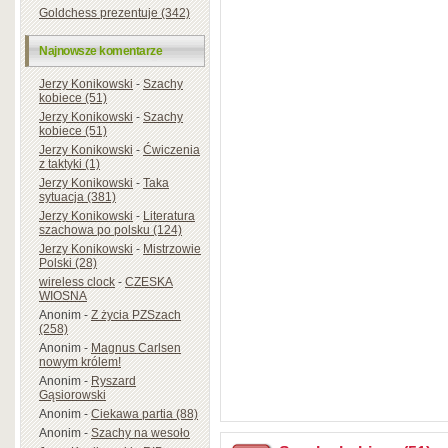
Goldchess prezentuje (342)
Najnowsze komentarze
Jerzy Konikowski
-
Szachy
kobiece (51)
Jerzy Konikowski
-
Szachy
kobiece (51)
Jerzy Konikowski
-
Ćwiczenia
z taktyki (1)
Jerzy Konikowski
-
Taka
sytuacja (381)
Jerzy Konikowski
-
Literatura
szachowa po polsku (124)
Jerzy Konikowski
-
Mistrzowie
Polski (28)
wireless clock
-
CZESKA
WIOSNA
Anonim
-
Z życia PZSzach
(258)
Anonim
-
Magnus Carlsen
nowym królem!
Anonim
-
Ryszard
Gąsiorowski
Anonim
-
Ciekawa partia (88)
Anonim
-
Szachy na wesoło