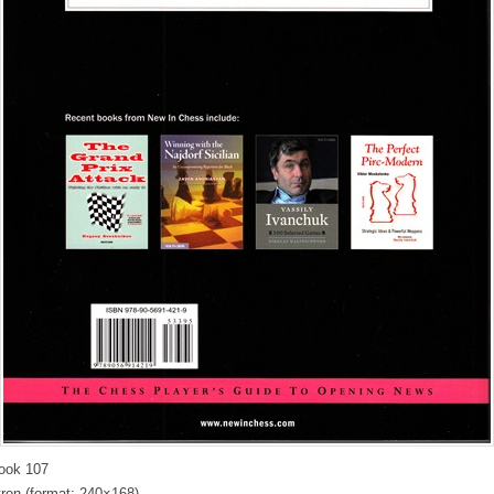
ook 107
tron (format: 240×168)