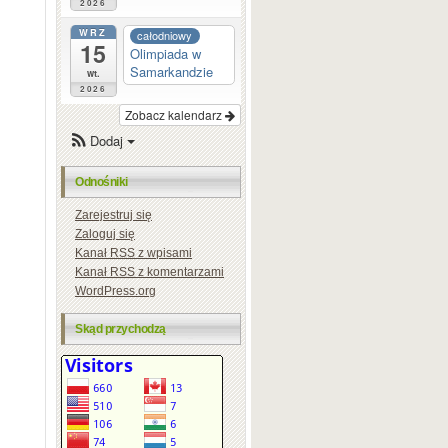
2026
WRZ
całodniowy
15
Olimpiada w
Samarkandzie
wt.
2026
Zobacz kalendarz
Dodaj
Odnośniki
Zarejestruj się
Zaloguj się
Kanał
RSS
z wpisami
Kanał
RSS
z komentarzami
WordPress.org
Skąd przychodzą