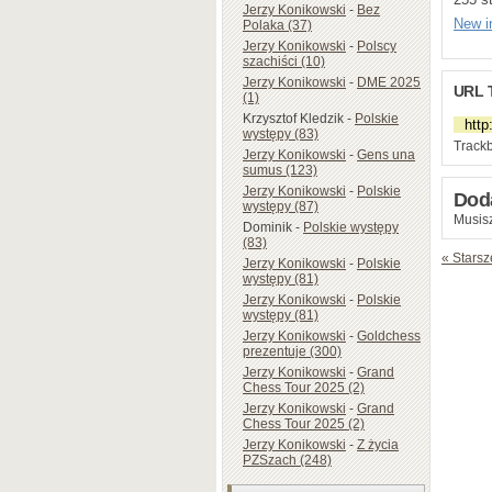
Jerzy Konikowski
-
Bez
New i
Polaka (37)
Jerzy Konikowski
-
Polscy
szachiści (10)
Jerzy Konikowski
-
DME 2025
URL 
(1)
Krzysztof Kledzik
-
Polskie
występy (83)
Trackb
Jerzy Konikowski
-
Gens una
sumus (123)
Jerzy Konikowski
-
Polskie
Dod
występy (87)
Musisz
Dominik
-
Polskie występy
(83)
« Starsz
Jerzy Konikowski
-
Polskie
występy (81)
Jerzy Konikowski
-
Polskie
występy (81)
Jerzy Konikowski
-
Goldchess
prezentuje (300)
Jerzy Konikowski
-
Grand
Chess Tour 2025 (2)
Jerzy Konikowski
-
Grand
Chess Tour 2025 (2)
Jerzy Konikowski
-
Z życia
PZSzach (248)