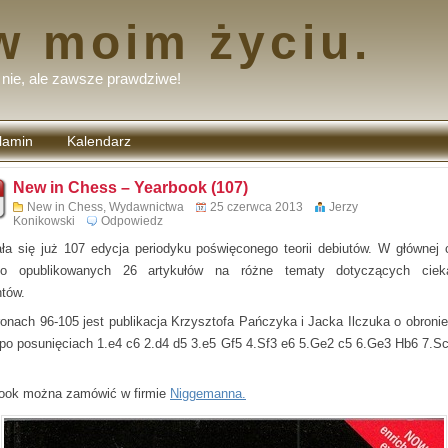
w moim życiu.
nie, ale zawsze prawdziwe!
lamin
Kalendarz
tarzy
New in Chess – Yearbook (107)
New in Chess
,
Wydawnictwa
25 czerwca 2013
Jerzy
Konikowski
Odpowiedz
ła się już 107 edycja periodyku poświęconego teorii debiutów. W głównej 
ało opublikowanych 26 artykułów na różne tematy dotyczących ciek
ntów.
ronach 96-105 jest publikacja Krzysztofa Pańczyka i Jacka Ilczuka o obronie
po posunięciach 1.e4 c6 2.d4 d5 3.e5 Gf5 4.Sf3 e6 5.Ge2 c5 6.Ge3 Hb6 7.S
ook można zamówić w firmie
Niggemanna.