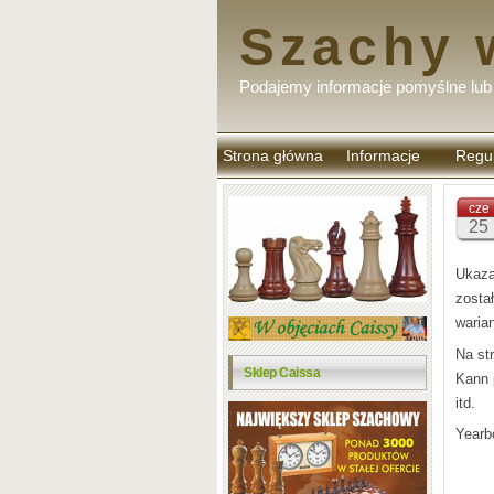
Szachy 
Podajemy informacje pomyślne lub 
Strona główna
Informacje
Regu
komen
cze
25
Ukaza
zost
waria
Na st
Sklep Caissa
Kann 
itd.
Yearb