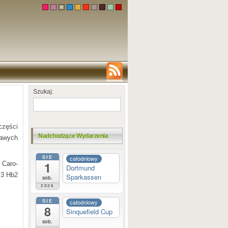
Szukaj:
części
Nadchodzące Wydarzenia
awych
SIE
całodniowy
1
 Caro-
Dortmund
c3 Hb2
Sparkassen
sob.
2026
SIE
całodniowy
8
Sinquefield Cup
sob.