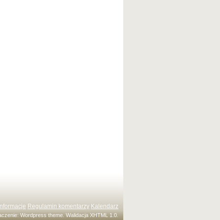
Informacje
Regulamin komentarzy
Kalendarz
maczenie:
Wordpress theme
. Walidacja
XHTML 1.0
.