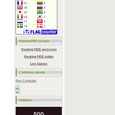
Ranking FIDE na żywo
Ranking FIDE mężczyzn
Ranking FIDE kobiet
Live Games
Codzienne zadania
Play Computer
Zwiastun