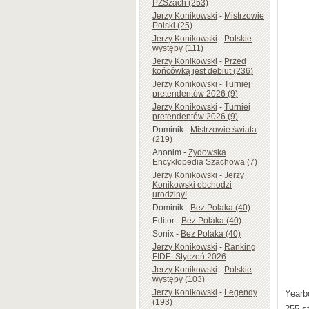
PZSzach (253)
Jerzy Konikowski
-
Mistrzowie
Polski (25)
Jerzy Konikowski
-
Polskie
występy (111)
Jerzy Konikowski
-
Przed
końcówką jest debiut (236)
Jerzy Konikowski
-
Turniej
pretendentów 2026 (9)
Jerzy Konikowski
-
Turniej
pretendentów 2026 (9)
Dominik
-
Mistrzowie świata
(219)
Anonim
-
Żydowska
Encyklopedia Szachowa (7)
Jerzy Konikowski
-
Jerzy
Konikowski obchodzi
urodziny!
Dominik
-
Bez Polaka (40)
Editor
-
Bez Polaka (40)
Sonix
-
Bez Polaka (40)
Jerzy Konikowski
-
Ranking
FIDE: Styczeń 2026
Jerzy Konikowski
-
Polskie
występy (103)
Jerzy Konikowski
-
Legendy
Yearb
(193)
255 s