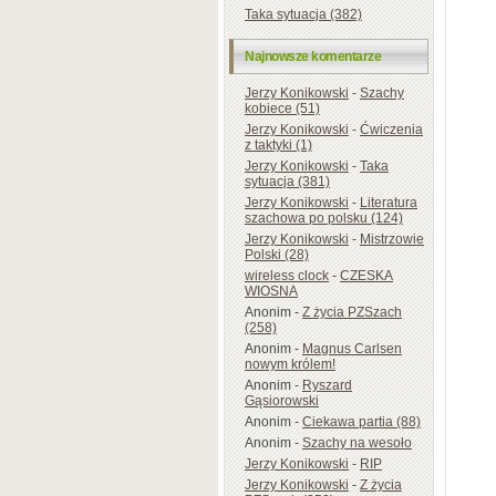
Taka sytuacja (382)
Najnowsze komentarze
Jerzy Konikowski
-
Szachy
kobiece (51)
Jerzy Konikowski
-
Ćwiczenia
z taktyki (1)
Jerzy Konikowski
-
Taka
sytuacja (381)
Jerzy Konikowski
-
Literatura
szachowa po polsku (124)
Jerzy Konikowski
-
Mistrzowie
Polski (28)
wireless clock
-
CZESKA
WIOSNA
Anonim
-
Z życia PZSzach
(258)
Anonim
-
Magnus Carlsen
nowym królem!
Anonim
-
Ryszard
Gąsiorowski
Anonim
-
Ciekawa partia (88)
Anonim
-
Szachy na wesoło
Jerzy Konikowski
-
RIP
Jerzy Konikowski
-
Z życia