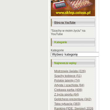
Blog na YouTube
"Szachy w moim życiu" na
YouTube
Kategorie
Kategorie
Najnowsze wpisy
Mistrzowie świata (226)
Szachy kobiece (51)
Polskie talenty (74)
Artysta i szachista (94)
Ciekawa partia (408)
Z życia sportu (64)
Goldchess prezentuje (342)
Taka sytuacja (383)
Ranking FIDE: Sierpień 2026