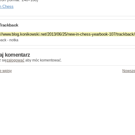
n Chess
Trackback
ack - notka
aj komentarz
 się
zalogować
aby móc komentować.
e wpisy
Nowsze