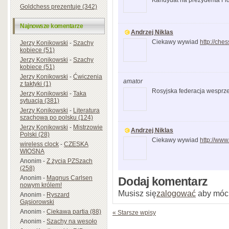
Kandydat na prezydenta Fi
Goldchess prezentuje (342)
Najnowsze komentarze
Andrzej Niklas
Ciekawy wywiad
http://ch
Jerzy Konikowski
-
Szachy
kobiece (51)
Jerzy Konikowski
-
Szachy
kobiece (51)
Jerzy Konikowski
-
Ćwiczenia
amator
z taktyki (1)
Rosyjska federacja wesprz
Jerzy Konikowski
-
Taka
sytuacja (381)
Jerzy Konikowski
-
Literatura
szachowa po polsku (124)
Jerzy Konikowski
-
Mistrzowie
Andrzej Niklas
Polski (28)
Ciekawy wywiad
http://ww
wireless clock
-
CZESKA
WIOSNA
Anonim
-
Z życia PZSzach
(258)
Anonim
-
Magnus Carlsen
Dodaj komentarz
nowym królem!
Musisz się
zalogować
aby móc
Anonim
-
Ryszard
Gąsiorowski
Anonim
-
Ciekawa partia (88)
« Starsze wpisy
Anonim
-
Szachy na wesoło