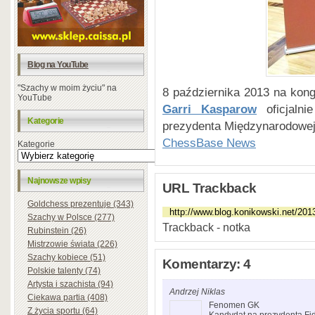
Blog na YouTube
"Szachy w moim życiu" na
8 października 2013 na kongr
YouTube
Garri Kasparow
oficjalni
Kategorie
prezydenta Międzynarodowej
ChessBase News
Kategorie
Najnowsze wpisy
URL Trackback
Goldchess prezentuje (343)
Szachy w Polsce (277)
Trackback - notka
Rubinstein (26)
Mistrzowie świata (226)
Szachy kobiece (51)
Komentarzy: 4
Polskie talenty (74)
Artysta i szachista (94)
Andrzej Niklas
Ciekawa partia (408)
Fenomen GK
Z życia sportu (64)