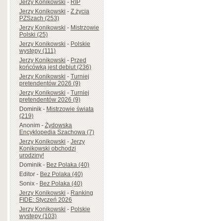
Jerzy Konikowski
-
RIP
Jerzy Konikowski
-
Z życia
PZSzach (253)
Jerzy Konikowski
-
Mistrzowie
Polski (25)
Jerzy Konikowski
-
Polskie
występy (111)
Jerzy Konikowski
-
Przed
końcówką jest debiut (236)
Jerzy Konikowski
-
Turniej
pretendentów 2026 (9)
Jerzy Konikowski
-
Turniej
pretendentów 2026 (9)
Dominik
-
Mistrzowie świata
(219)
Anonim
-
Żydowska
Encyklopedia Szachowa (7)
Jerzy Konikowski
-
Jerzy
Konikowski obchodzi
urodziny!
Dominik
-
Bez Polaka (40)
Editor
-
Bez Polaka (40)
Sonix
-
Bez Polaka (40)
Jerzy Konikowski
-
Ranking
FIDE: Styczeń 2026
Jerzy Konikowski
-
Polskie
występy (103)