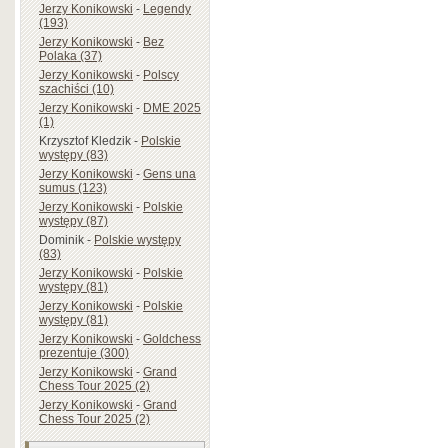
Jerzy Konikowski
-
Legendy
(193)
Jerzy Konikowski
-
Bez
Polaka (37)
Jerzy Konikowski
-
Polscy
szachiści (10)
Jerzy Konikowski
-
DME 2025
(1)
Krzysztof Kledzik
-
Polskie
występy (83)
Jerzy Konikowski
-
Gens una
sumus (123)
Jerzy Konikowski
-
Polskie
występy (87)
Dominik
-
Polskie występy
(83)
Jerzy Konikowski
-
Polskie
występy (81)
Jerzy Konikowski
-
Polskie
występy (81)
Jerzy Konikowski
-
Goldchess
prezentuje (300)
Jerzy Konikowski
-
Grand
Chess Tour 2025 (2)
Jerzy Konikowski
-
Grand
Chess Tour 2025 (2)