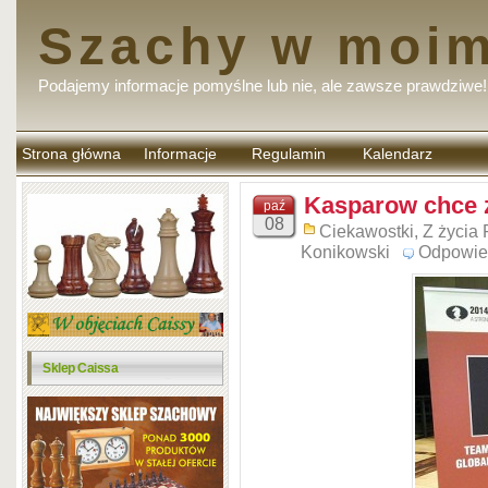
Szachy w moim
Podajemy informacje pomyślne lub nie, ale zawsze prawdziwe!
Strona główna
Informacje
Regulamin
Kalendarz
komentarzy
Kasparow chce 
paź
08
Ciekawostki
,
Z życia
Konikowski
Odpowie
Sklep Caissa