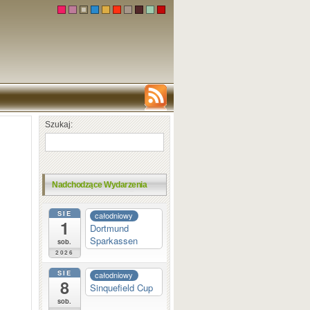
Szukaj:
Nadchodzące Wydarzenia
SIE
całodniowy
1
Dortmund
Sparkassen
sob.
2026
SIE
całodniowy
8
Sinquefield Cup
sob.