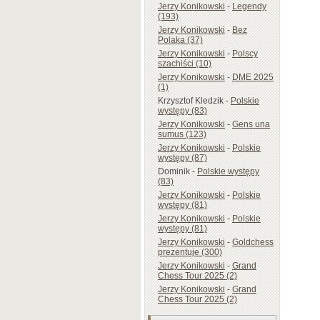
Jerzy Konikowski
-
Legendy
(193)
Jerzy Konikowski
-
Bez
Polaka (37)
Jerzy Konikowski
-
Polscy
szachiści (10)
Jerzy Konikowski
-
DME 2025
(1)
Krzysztof Kledzik
-
Polskie
występy (83)
Jerzy Konikowski
-
Gens una
sumus (123)
Jerzy Konikowski
-
Polskie
występy (87)
Dominik
-
Polskie występy
(83)
Jerzy Konikowski
-
Polskie
występy (81)
Jerzy Konikowski
-
Polskie
występy (81)
Jerzy Konikowski
-
Goldchess
prezentuje (300)
Jerzy Konikowski
-
Grand
Chess Tour 2025 (2)
Jerzy Konikowski
-
Grand
Chess Tour 2025 (2)