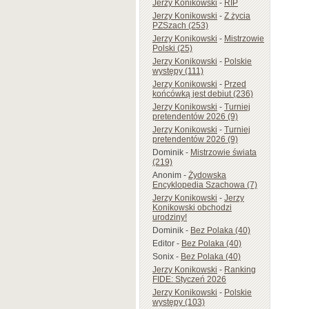
Jerzy Konikowski
-
RIP
Jerzy Konikowski
-
Z życia
PZSzach (253)
Jerzy Konikowski
-
Mistrzowie
Polski (25)
Jerzy Konikowski
-
Polskie
występy (111)
Jerzy Konikowski
-
Przed
końcówką jest debiut (236)
Jerzy Konikowski
-
Turniej
pretendentów 2026 (9)
Jerzy Konikowski
-
Turniej
pretendentów 2026 (9)
Dominik
-
Mistrzowie świata
(219)
Anonim
-
Żydowska
Encyklopedia Szachowa (7)
Jerzy Konikowski
-
Jerzy
Konikowski obchodzi
urodziny!
Dominik
-
Bez Polaka (40)
Editor
-
Bez Polaka (40)
Sonix
-
Bez Polaka (40)
Jerzy Konikowski
-
Ranking
FIDE: Styczeń 2026
Jerzy Konikowski
-
Polskie
występy (103)