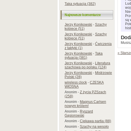
Lud
Taka sytuacja (382)
woj
Nie
Najnowsze komentarze
Prz
są 
Pot
Jerzy Konikowski
-
Szachy
his
kobiece (51)
Jerzy Konikowski
-
Szachy
Dod
kobiece (51)
Musisz
Jerzy Konikowski
-
Ćwiczenia
z taktyki (1)
« Starsz
Jerzy Konikowski
-
Taka
sytuacja (381)
Jerzy Konikowski
-
Literatura
szachowa po polsku (124)
Jerzy Konikowski
-
Mistrzowie
Polski (28)
wireless clock
-
CZESKA
WIOSNA
Anonim
-
Z życia PZSzach
(258)
Anonim
-
Magnus Carlsen
nowym królem!
Anonim
-
Ryszard
Gąsiorowski
Anonim
-
Ciekawa partia (88)
Anonim
-
Szachy na wesoło