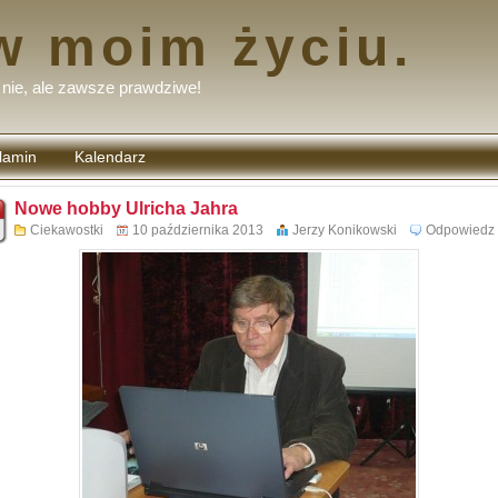
w moim życiu.
nie, ale zawsze prawdziwe!
lamin
Kalendarz
tarzy
Nowe hobby Ulricha Jahra
Ciekawostki
10 października 2013
Jerzy Konikowski
Odpowiedz