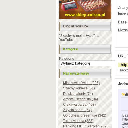
Znany
bazę 
Bazę 
Blog na YouTube
Można
"Szachy w moim życiu" na
YouTube
Kategorie
URL 
Kategorie
Trackb
Najnowsze wpisy
Mistrzowie świata (226)
Jedn
Szachy kobiece (51)
Polskie talenty (74)
J
Artysta i szachista (94)
Ciekawa partia (408)
Z życia sportu (64)
Baz
Goldchess prezentuje (342)
htt
Taka sytuacja (383)
zna
Ranking FIDE: Sierpień 2026
Pop