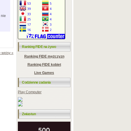
 nie
Ranking FIDE na żywo
 wpisy »
Ranking FIDE mężczyzn
Ranking FIDE kobiet
Live Games
Codzienne zadania
Play Computer
Zwiastun