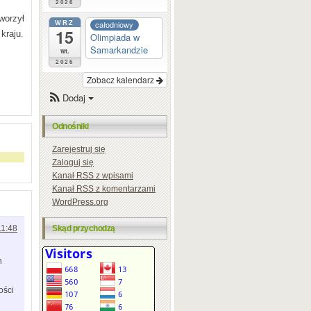
2026
tworzył
WRZ
całodniowy
15
kraju.
Olimpiada w
Samarkandzie
wt.
2026
Zobacz kalendarz
Dodaj
Odnośniki
Zarejestruj się
Zaloguj się
Kanał
RSS
z wpisami
Kanał
RSS
z komentarzami
WordPress.org
11:48
Skąd przychodzą
h
ości