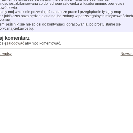
ność jest zbilansowana co do jednego człowieka w każdej gminie, powiecie i
ewództwie.
stety mój wzrok nie pozwala już na dalsze prace i przeglądanie tysięcy map.
ez jakiś czas baza będzie aktualna, bo zmiany w poszczególnych miejscowościach
wielkie.
em, jeśli nikt się nie zgłosi do kontynuacji opracowania, po prostu stanie się
toryczną ciekawostką.
aj komentarz
 się
zalogować
aby móc komentować.
e wpisy
Nowsze