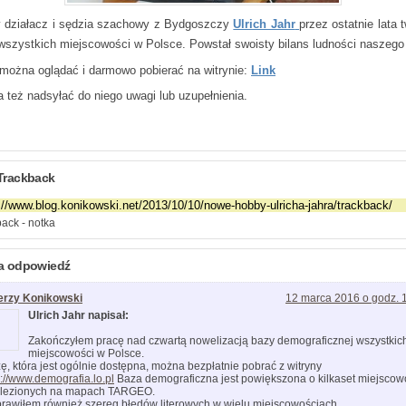
 działacz i sędzia szachowy z Bydgoszczy
Ulrich Jahr
przez ostatnie lata 
wszystkich miejscowości w Polsce. Powstał swoisty bilans ludności naszego 
można oglądać i darmowo pobierać na witrynie:
Link
 też nadsyłać do niego uwagi lub uzupełnienia.
Trackback
ack - notka
a odpowiedź
erzy Konikowski
12 marca 2016 o godz. 
Ulrich Jahr napisał:
Zakończyłem pracę nad czwartą nowelizacją bazy demograficznej wszystkic
miejscowości w Polsce.
ę, która jest ogólnie dostępna, można bezpłatnie pobrać z witryny
p://www.demografia.lo.pl
Baza demograficzna jest powiększona o kilkaset miejscow
lezionych na mapach TARGEO.
rawiłem również szereg błędów literowych w wielu miejscowościach.