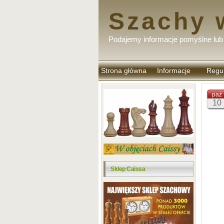
Szachy 
Podajemy informacje pomyślne lub 
Strona główna
Informacje
Regu
komen
paź
10
Sklep Caissa