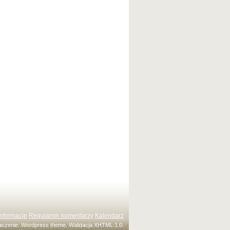
Informacje
Regulamin komentarzy
Kalendarz
maczenie:
Wordpress theme
. Walidacja
XHTML 1.0
.