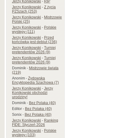
Jerzy Konikowski
-
RIP
Jerzy Konikowski
-
Z życia
PZSzach (253)
Jerzy Konikowski
-
Mistrzowie
Polski (25)
Jerzy Konikowski
-
Polskie
występy (111)
Jerzy Konikowski
-
Przed
końcówką jest debiut (236)
Jerzy Konikowski
-
Turniej
pretendentów 2026 (9)
Jerzy Konikowski
-
Turniej
pretendentów 2026 (9)
Dominik
-
Mistrzowie świata
(219)
Anonim
-
Żydowska
Encyklopedia Szachowa (7)
Jerzy Konikowski
-
Jerzy
Konikowski obchodzi
urodziny!
Dominik
-
Bez Polaka (40)
Editor
-
Bez Polaka (40)
Sonix
-
Bez Polaka (40)
Jerzy Konikowski
-
Ranking
FIDE: Styczeń 2026
Jerzy Konikowski
-
Polskie
występy (103)