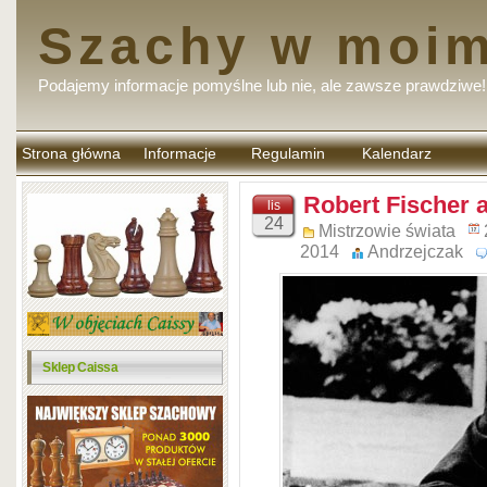
Szachy w moim
Podajemy informacje pomyślne lub nie, ale zawsze prawdziwe!
Strona główna
Informacje
Regulamin
Kalendarz
komentarzy
Robert Fischer a
lis
24
Mistrzowie świata
2014
Andrzejczak
Sklep Caissa