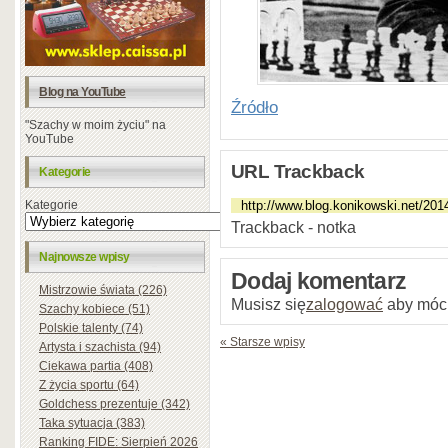
Blog na YouTube
Źródło
"Szachy w moim życiu" na
YouTube
URL Trackback
Kategorie
Kategorie
Trackback - notka
Najnowsze wpisy
Dodaj komentarz
Mistrzowie świata (226)
Musisz się
zalogować
aby móc
Szachy kobiece (51)
Polskie talenty (74)
« Starsze wpisy
Artysta i szachista (94)
Ciekawa partia (408)
Z życia sportu (64)
Goldchess prezentuje (342)
Taka sytuacja (383)
Ranking FIDE: Sierpień 2026