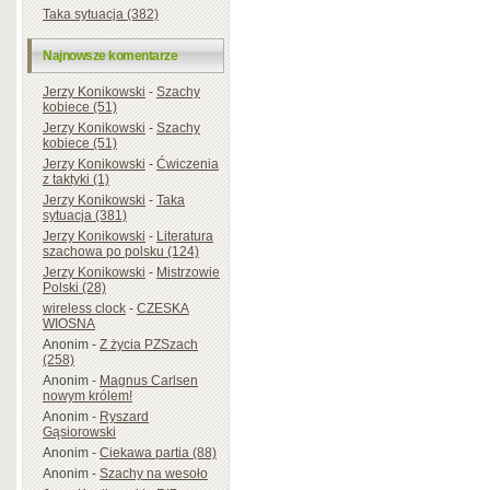
Taka sytuacja (382)
Najnowsze komentarze
Jerzy Konikowski
-
Szachy
kobiece (51)
Jerzy Konikowski
-
Szachy
kobiece (51)
Jerzy Konikowski
-
Ćwiczenia
z taktyki (1)
Jerzy Konikowski
-
Taka
sytuacja (381)
Jerzy Konikowski
-
Literatura
szachowa po polsku (124)
Jerzy Konikowski
-
Mistrzowie
Polski (28)
wireless clock
-
CZESKA
WIOSNA
Anonim
-
Z życia PZSzach
(258)
Anonim
-
Magnus Carlsen
nowym królem!
Anonim
-
Ryszard
Gąsiorowski
Anonim
-
Ciekawa partia (88)
Anonim
-
Szachy na wesoło