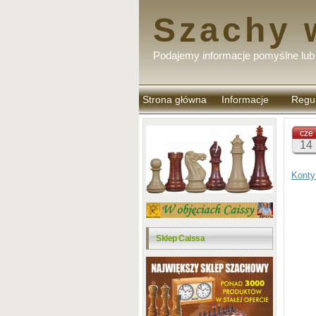
Szachy 
Podajemy informacje pomyślne lub 
Strona główna
Informacje
Regu
komen
cze
14
Konty
Sklep Caissa