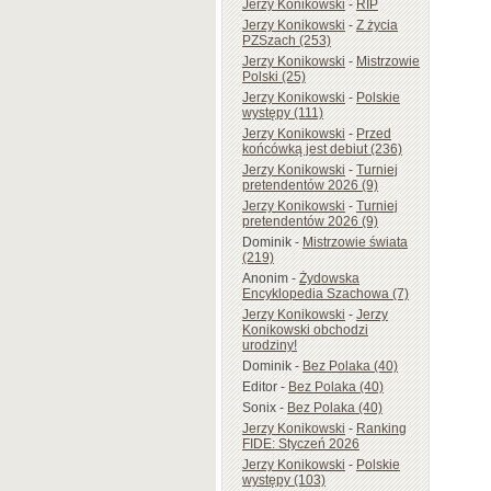
Jerzy Konikowski
-
RIP
Jerzy Konikowski
-
Z życia
PZSzach (253)
Jerzy Konikowski
-
Mistrzowie
Polski (25)
Jerzy Konikowski
-
Polskie
występy (111)
Jerzy Konikowski
-
Przed
końcówką jest debiut (236)
Jerzy Konikowski
-
Turniej
pretendentów 2026 (9)
Jerzy Konikowski
-
Turniej
pretendentów 2026 (9)
Dominik
-
Mistrzowie świata
(219)
Anonim
-
Żydowska
Encyklopedia Szachowa (7)
Jerzy Konikowski
-
Jerzy
Konikowski obchodzi
urodziny!
Dominik
-
Bez Polaka (40)
Editor
-
Bez Polaka (40)
Sonix
-
Bez Polaka (40)
Jerzy Konikowski
-
Ranking
FIDE: Styczeń 2026
Jerzy Konikowski
-
Polskie
występy (103)