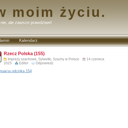
w moim życiu.
nie, ale zawsze prawdziwe!
lamin
Kalendarz
tarzy
Rzecz Polska (155)
Imprezy szachowe
,
Sylwetki
,
Szachy w Polsce
14 czerwca
2025
Editor
Odpowiedz
nuacja odcinka 154