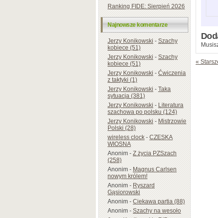
Ranking FIDE: Sierpień 2026
Najnowsze komentarze
Dod
Jerzy Konikowski
-
Szachy
Musisz
kobiece (51)
Jerzy Konikowski
-
Szachy
« Starsz
kobiece (51)
Jerzy Konikowski
-
Ćwiczenia
z taktyki (1)
Jerzy Konikowski
-
Taka
sytuacja (381)
Jerzy Konikowski
-
Literatura
szachowa po polsku (124)
Jerzy Konikowski
-
Mistrzowie
Polski (28)
wireless clock
-
CZESKA
WIOSNA
Anonim
-
Z życia PZSzach
(258)
Anonim
-
Magnus Carlsen
nowym królem!
Anonim
-
Ryszard
Gąsiorowski
Anonim
-
Ciekawa partia (88)
Anonim
-
Szachy na wesoło