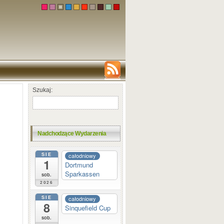
Szukaj:
Nadchodzące Wydarzenia
SIE
całodniowy
1
Dortmund
Sparkassen
sob.
2026
SIE
całodniowy
8
Sinquefield Cup
sob.