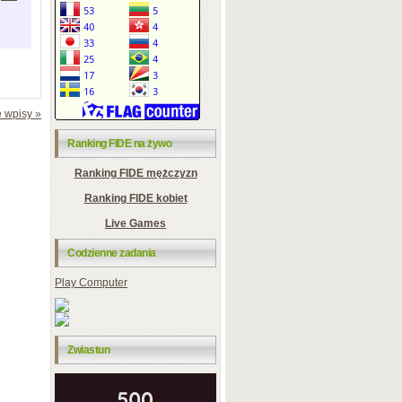
 wpisy »
Ranking FIDE na żywo
Ranking FIDE mężczyzn
Ranking FIDE kobiet
Live Games
Codzienne zadania
Play Computer
Zwiastun