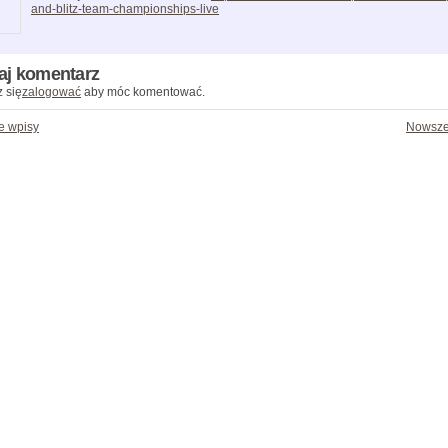
and-blitz-team-championships-live
aj komentarz
 się
zalogować
aby móc komentować.
e wpisy
Nowsze