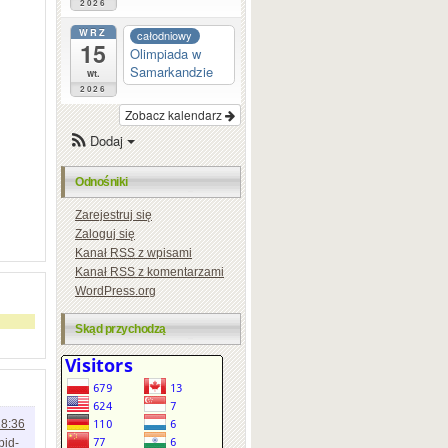
2026
WRZ
całodniowy
15
Olimpiada w
Samarkandzie
wt.
2026
Zobacz kalendarz
Dodaj
Odnośniki
Zarejestruj się
Zaloguj się
Kanał
RSS
z wpisami
Kanał
RSS
z komentarzami
WordPress.org
Skąd przychodzą
18:36
pid-