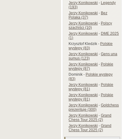
Jerzy Konikowski
-
Legendy
(193)
Jerzy Konikowski
-
Bez
Polaka (37)
Jerzy Konikowski
-
Polscy
szachiści (10)
Jerzy Konikowski
-
DME 2025
(1)
Krzysztof Kledzik
-
Polskie
występy (83)
Jerzy Konikowski
-
Gens una
sumus (123)
Jerzy Konikowski
-
Polskie
występy (87)
Dominik
-
Polskie występy
(83)
Jerzy Konikowski
-
Polskie
występy (81)
Jerzy Konikowski
-
Polskie
występy (81)
Jerzy Konikowski
-
Goldchess
prezentuje (300)
Jerzy Konikowski
-
Grand
Chess Tour 2025 (2)
Jerzy Konikowski
-
Grand
Chess Tour 2025 (2)