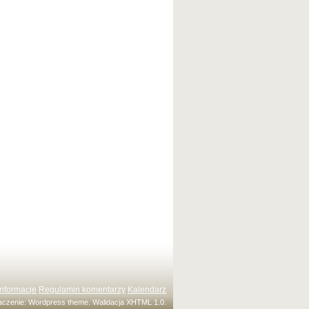
Informacje
Regulamin komentarzy
Kalendarz
maczenie:
Wordpress theme
. Walidacja
XHTML 1.0
.