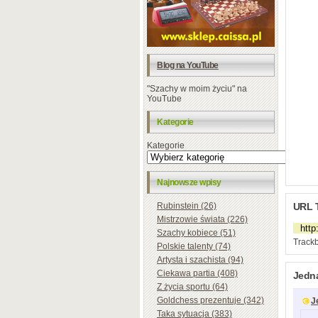
Blog na YouTube
"Szachy w moim życiu" na
YouTube
Kategorie
Kategorie
Najnowsze wpisy
Rubinstein (26)
URL 
Mistrzowie świata (226)
Szachy kobiece (51)
Trackb
Polskie talenty (74)
Artysta i szachista (94)
Ciekawa partia (408)
Jedn
Z życia sportu (64)
Goldchess prezentuje (342)
J
Taka sytuacja (383)