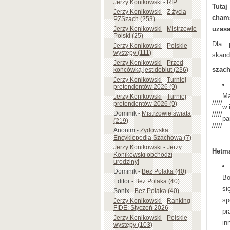
Jerzy Konikowski
-
RIP
Tuta
Jerzy Konikowski
-
Z życia
cham
PZSzach (253)
Jerzy Konikowski
-
Mistrzowie
uzasa
Polski (25)
Dla 
Jerzy Konikowski
-
Polskie
występy (111)
skand
Jerzy Konikowski
-
Przed
szach
końcówką jest debiut (236)
Jerzy Konikowski
-
Turniej
pretendentów 2026 (9)
Ma
Jerzy Konikowski
-
Turniej
/////
pretendentów 2026 (9)
w 
Dominik
-
Mistrzowie świata
/////
pa
(219)
/////
Anonim
-
Żydowska
Encyklopedia Szachowa (7)
Jerzy Konikowski
-
Jerzy
Hetma
Konikowski obchodzi
urodziny!
Dominik
-
Bez Polaka (40)
Bo
Editor
-
Bez Polaka (40)
si
Sonix
-
Bez Polaka (40)
sp
Jerzy Konikowski
-
Ranking
FIDE: Styczeń 2026
pr
Jerzy Konikowski
-
Polskie
in
występy (103)