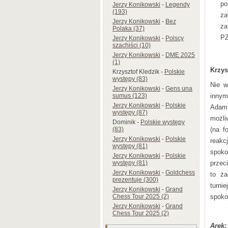
po
Jerzy Konikowski
-
Legendy
(193)
za
Jerzy Konikowski
-
Bez
za
Polaka (37)
PZ
Jerzy Konikowski
-
Polscy
szachiści (10)
Jerzy Konikowski
-
DME 2025
(1)
Krzys
Krzysztof Kledzik
-
Polskie
występy (83)
Nie w
Jerzy Konikowski
-
Gens una
innym
sumus (123)
Jerzy Konikowski
-
Polskie
Adam 
występy (87)
możli
Dominik
-
Polskie występy
(na f
(83)
Jerzy Konikowski
-
Polskie
reakc
występy (81)
spoko
Jerzy Konikowski
-
Polskie
przec
występy (81)
Jerzy Konikowski
-
Goldchess
to ża
prezentuje (300)
turni
Jerzy Konikowski
-
Grand
spoko
Chess Tour 2025 (2)
Jerzy Konikowski
-
Grand
Chess Tour 2025 (2)
Arek: