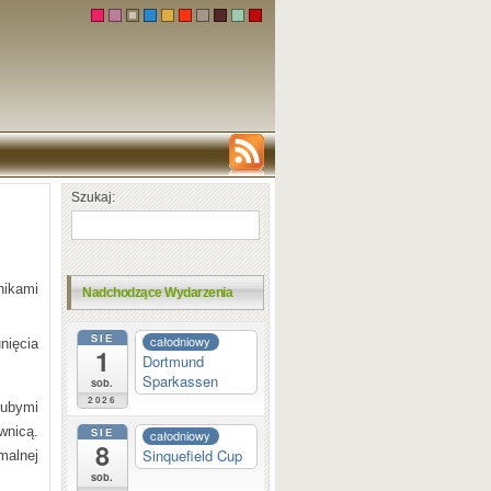
Szukaj:
nikami
Nadchodzące Wydarzenia
SIE
całodniowy
nięcia
1
Dortmund
Sparkassen
sob.
2026
rubymi
wnicą.
SIE
całodniowy
8
Sinquefield Cup
malnej
sob.