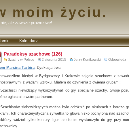
w moim życiu.
nie, ale zawsze prawdziwe!
lamin
Kalendarz
tarzy
Paradoksy szachowe (126)
Szachy w Polsce
2 sierpnia 2015
Jerzy Konikowski
Odpowiedz
em Marcina Tazbira
: Dyskusja trwa.
rowadziłem kiedyś w Bydgoszczy i Krakowie zajęcia szachowe z zawod
łnosprawnymi z wadami wzroku. Miałem do czynienia z dwiema grupami:
Szachiści niewidzący wykorzystywali do gry specjalne szachy. Swoje posu
ośno ogłaszali swoim partnerom.
Szachistów słabowidzących można było odróżnić po okularach z bardzo g
kłami. Ich charakterystyczna sylwetka to głowa nisko pochylona nad szacho
ektórzy widzieli tylko kontury figur, ale to im wystarczyło do gry przy nor
achownicy.