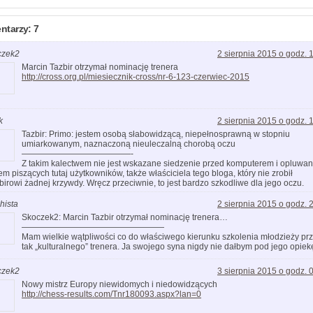
tarzy: 7
czek2
2 sierpnia 2015 o godz. 
Marcin Tazbir otrzymał nominację trenera
http://cross.org.pl/miesiecznik-cross/nr-6-123-czerwiec-2015
k
2 sierpnia 2015 o godz. 
Tazbir: Primo: jestem osobą słabowidzącą, niepełnosprawną w stopniu
umiarkowanym, naznaczoną nieuleczalną chorobą oczu
—————————————-
Z takim kalectwem nie jest wskazane siedzenie przed komputerem i opluwan
em piszących tutaj użytkowników, także właściciela tego bloga, który nie zrobił
birowi żadnej krzywdy. Wręcz przeciwnie, to jest bardzo szkodliwe dla jego oczu.
hista
2 sierpnia 2015 o godz. 
Skoczek2: Marcin Tazbir otrzymał nominację trenera…
—————————————————
Mam wielkie wątpliwości co do właściwego kierunku szkolenia młodzieży pr
tak „kulturalnego” trenera. Ja swojego syna nigdy nie dałbym pod jego opiek
czek2
3 sierpnia 2015 o godz. 
Nowy mistrz Europy niewidomych i niedowidzących
http://chess-results.com/Tnr180093.aspx?lan=0