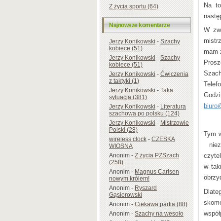
Na to
Z życia sportu (64)
nastę
Najnowsze komentarze
W zwi
mistr
Jerzy Konikowski
-
Szachy
kobiece (51)
mam ż
Jerzy Konikowski
-
Szachy
Pros
kobiece (51)
Szach
Jerzy Konikowski
-
Ćwiczenia
z taktyki (1)
Telef
Jerzy Konikowski
-
Taka
Godzi
sytuacja (381)
biuro
Jerzy Konikowski
-
Literatura
szachowa po polsku (124)
Jerzy Konikowski
-
Mistrzowie
Polski (28)
Tym w
wireless clock
-
CZESKA
niezw
WIOSNA
Anonim
-
Z życia PZSzach
czyte
(258)
w tak
Anonim
-
Magnus Carlsen
obrzyd
nowym królem!
Anonim
-
Ryszard
Dlate
Gąsiorowski
skome
Anonim
-
Ciekawa partia (88)
współ
Anonim
-
Szachy na wesoło