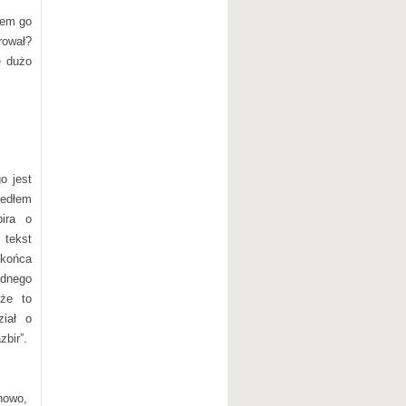
łem go
rował?
e dużo
o jest
zedłem
ira o
 tekst
 końca
dnego
 że to
ział o
zbir”.
howo,