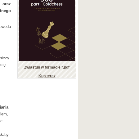
 oraz
dnego
owodu
niczy
się
Zwiastun w formacie *.pdf
Kup teraz
iania
kiem,
ne
ałaby