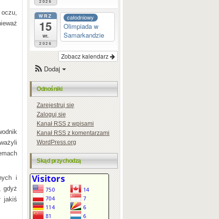
2026
 oczu,
WRZ
całodniowy
15
nieważ
Olimpiada w
Samarkandzie
wt.
2026
Zobacz kalendarz
Dodaj
Odnośniki
Zarejestruj się
Zaloguj się
Kanał
RSS
z wpisami
wodnik
Kanał
RSS
z komentarzami
ważyli
WordPress.org
lemach
Skąd przychodzą
nych i
, gdyż
 jakiś