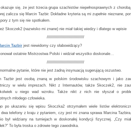
 okazuje się, że jest trzecia grupa szachistów niepełnosprawnych z chorobą
órej zalicza się Marcin Tazbir. Dokładne kryteria są mi zupełnie nieznane, po
 pory z tym się nie spotkałem.
eż Skoczek2 (nazwisko mi znane) nie miał takiej wiedzy i dlatego w wpisie
////////////////////////////////
arcin Tazbir
jest niewidomy czy słabowidzący?
jonował ostatnie Mistrzostwa Polski i widział wszystko doskonale…
////////////////////////////////
 normalne pytanie, które nie jest żadną insynuacją sugerującą oszustwo.
n Tazbir jest osobą znaną w polskim środowisku szachowym i jako za
tniczy w wielu imprezach. Nikt z Internautów, także Skoczek2, nie zau
hkolwiek u niego wad wzroku. Także nikt z nich nie słyszał o prob
otnych młodego człowieka.
go po ukazaniu się wpisu Skoczka2 otrzymałem wiele listów elektronicz
 dwa telefony z kraju z pytaniem, czy jest mi znana sprawa Marcina Tazbira
nio był widziany na turniejach w doskonałej kondycji fizycznej. „Czy miał
ek?” To była troska o zdrowie tego zawodnika.