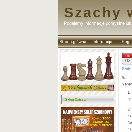
Szachy 
Podajemy informacje pomyślne lub 
Strona główna
Informacje
Regu
komen
sie
02
Probl
Sam p
niepe
gł
Sklep Caissa
sz
Ni
sz