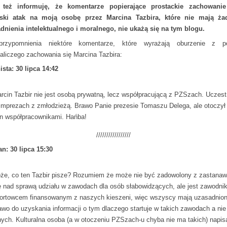
j też informuję, że komentarze popierające prostackie zachowanie
ski atak na moją osobę przez Marcina Tazbira, które nie mają ża
dnienia intelektualnego i moralnego, nie ukażą się na tym blogu.
przypomnienia niektóre komentarze, które wyrażają oburzenie z p
aliczego zachowania się Marcina Tazbira:
ista: 30 lipca 14:42
rcin Tazbir nie jest osobą prywatną, lecz współpracującą z PZSzach. Uczest
imprezach z zmłodzieżą. Brawo Panie prezesie Tomaszu Delega, ale otoczył 
n współpracownikami. Hańba!
/////////////////
n: 30 lipca 15:30
że, co ten Tazbir pisze? Rozumiem że może nie być zadowolony z zastanaw
ę nad sprawą udziału w zawodach dla osób słabowidzących, ale jest zawodni
ortowcem finansowanym z naszych kieszeni, więc wszyscy mają uzasadnio
awo do uzyskania informacji o tym dlaczego startuje w takich zawodach a nie
nych. Kulturalna osoba (a w otoczeniu PZSzach-u chyba nie ma takich) napis