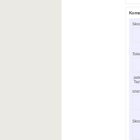
Komen
Sko
Tole
jad
Taz
szac
Sko