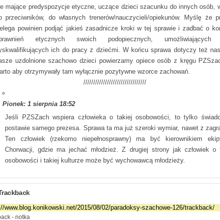
le mające predyspozycje etyczne, uczące dzieci szacunku do innych osób, 
o przeciwników, do własnych trenerów/nauczycieli/opiekunów. Myślę że p
elega powinien podjąć jakieś zasadnicze kroki w tej sprawie i zadbać o kon
prawnień etycznych swoich podopiecznych, umożliwiających 
yskwalifikujących ich do pracy z dziećmi. W końcu sprawa dotyczy też nas
asze uzdolnione szachowo dzieci powierzamy opiece osób z kręgu PZSzac
arto aby otrzymywały tam wyłącznie pozytywne wzorce zachowań.
////////////////////////////////
Pionek: 1 sierpnia 18:52
Jeśli PZSZach wspiera człowieka o takiej osobowości, to tylko świad
postawie samego prezesa. Sprawa ta ma już szeroki wymiar, nawet z zagra
Ten człowiek (rzekomo niepełnosprawny) ma być kierownikiem eki
Chorwacji, gdzie ma jechać młodzież. Z drugiej strony jak człowiek o t
osobowości i takiej kulturze może być wychowawcą młodzieży.
Trackback
ack - notka