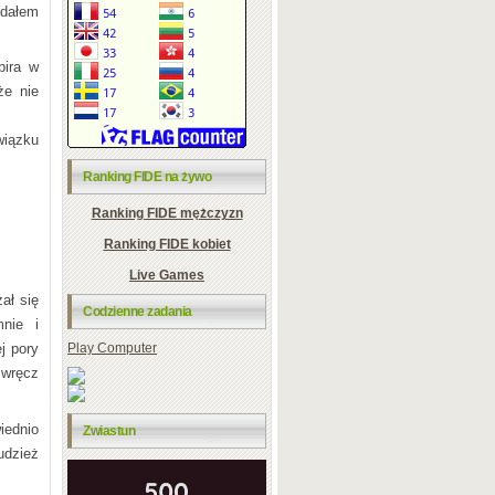
 dałem
bira w
że nie
iązku
Ranking FIDE na żywo
Ranking FIDE mężczyzn
Ranking FIDE kobiet
Live Games
ał się
Codzienne zadania
mnie i
Play Computer
j pory
 wręcz
iednio
Zwiastun
udzież