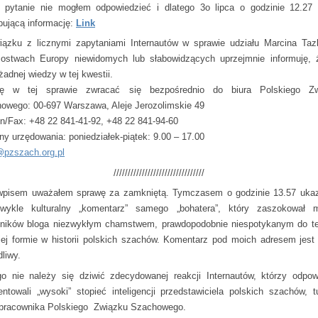
 pytanie nie mogłem odpowiedzieć i dlatego 3o lipca o godzinie 12.27
pującą informację:
Link
ązku z licznymi zapytaniami Internautów w sprawie udziału Marcina Taz
zostwach Europy niewidomych lub słabowidzących uprzejmnie informuję, 
adnej wiedzy w tej kwestii.
zę w tej sprawie zwracać się bezpośrednio do biura Polskiego Zw
owego: 00-697 Warszawa, Aleje Jerozolimskie 49
on/Fax: +48 22 841-41-92, +48 22 841-94-60
ny urzędowania: poniedziałek-piątek: 9.00 – 17.00
@pzszach.org.pl
////////////////////////////////
pisem uważałem sprawę za zamkniętą. Tymczasem o godzinie 13.57 ukaz
ykle kulturalny „komentarz” samego „bohatera”, który zaszokował 
lników bloga niezwykłym chamstwem, prawdopodobnie niespotykanym do te
iej formie w historii polskich szachów. Komentarz pod moich adresem jest
liwy.
go nie należy się dziwić zdecydowanej reakcji Internautów, którzy odpow
ntowali „wysoki” stopieć inteligencji przedstawiciela polskich szachów, t
pracownika Polskiego Związku Szachowego.