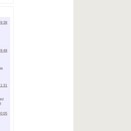
19:38
19:48
ie
21:31
zez
ę.
00:05