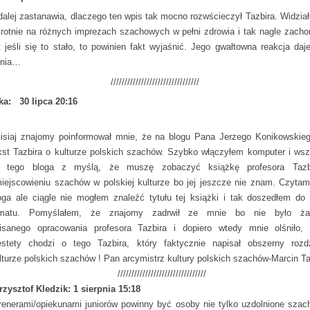
dalej zastanawia, dlaczego ten wpis tak mocno rozwścieczył Tazbira. Widzia
krotnie na różnych imprezach szachowych w pełni zdrowia i tak nagle zacho
 jeśli się to stało, to powinien fakt wyjaśnić. Jego gwałtowna reakcja daj
enia…
////////////////////////////////
ka: 30 lipca 20:16
isiaj znajomy poinformował mnie, że na blogu Pana Jerzego Konikowskieg
kst Tazbira o kulturze polskich szachów. Szybko włączyłem komputer i ws
 tego bloga z myślą, że muszę zobaczyć książkę profesora Tazb
iejscowieniu szachów w polskiej kulturze bo jej jeszcze nie znam. Czytam
oga ale ciągle nie mogłem znaleźć tytułu tej książki i tak doszedłem do
ematu. Pomyślałem, że znajomy zadrwił ze mnie bo nie było ża
isanego opracowania profesora Tazbira i dopiero wtedy mnie olśniło,
estety chodzi o tego Tazbira, który faktycznie napisał obszerny rozd
lturze polskich szachów ! Pan arcymistrz kultury polskich szachów-Marcin Ta
////////////////////////////////
rzysztof Kledzik: 1 sierpnia 15:18
renerami/opiekunami juniorów powinny być osoby nie tylko uzdolnione szac