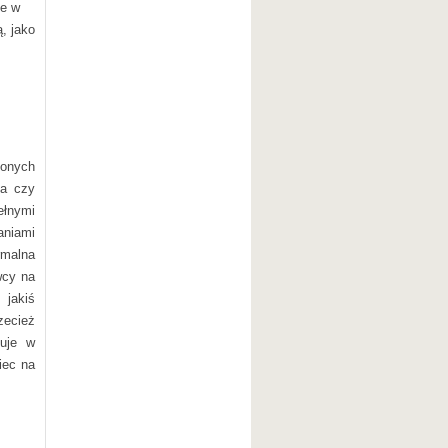
je w
, jako
conych
ka czy
ełnymi
aniami
rmalna
wcy na
 jakiś
zecież
puje w
iec na