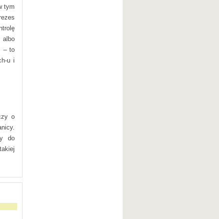
w tym
rezes
trolę
albo
 – to
h-u i
czy o
nicy.
py do
akiej