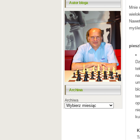
Autor bloga
Mnie 
wielo
Nawet
myśl
piesz
Dz
te
na
um
bl
Archiwa
t
Archiwa
op
ni
ku
K
T