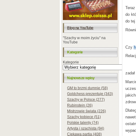
Teraz
do kt
do tej
Blog na YouTube
Równi
"Szachy w moim życiu" na
YouTube
Czy
M
Kategorie
Relac
Kategorie
zadał
Najnowsze wpisy
Marci
GM to brzmi dumnie (58)
uczes
Goldchess prezentuje (343)
jakic
Szachy w Polsce (277)
zdrow
Rubinstein (26)
Dlate
Mistrzowie świata (226)
Szachy kobiece (51)
nawet
Polskie talenty (74)
ostat
Artysta i szachista (94)
wypad
Ciekawa partia (408)