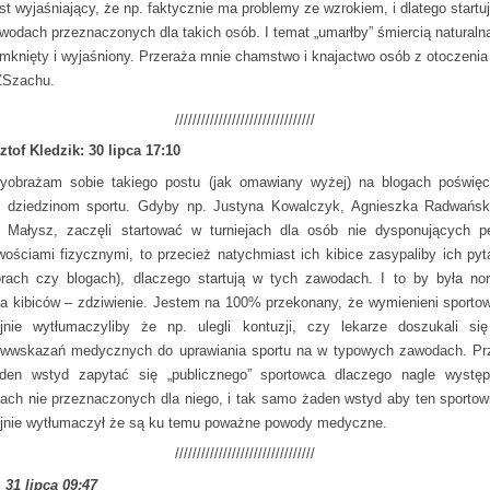
st wyjaśniający, że np. faktycznie ma problemy ze wzrokiem, i dlatego startu
wodach przeznaczonych dla takich osób. I temat „umarłby” śmiercią naturalną
mknięty i wyjaśniony. Przeraża mnie chamstwo i knajactwo osób z otoczenia
Szachu.
////////////////////////////////
ztof Kledzik: 30 lipca 17:10
yobrażam sobie takiego postu (jak omawiany wyżej) na blogach poświę
 dziedzinom sportu. Gdyby np. Justyna Kowalczyk, Agnieszka Radwańs
Małysz, zaczęli startować w turniejach dla osób nie dysponujących p
wościami fizycznymi, to przecież natychmiast ich kibice zasypaliby ich pyt
orach czy blogach), dlaczego startują w tych zawodach. I to by była no
ja kibiców – zdziwienie. Jestem na 100% przekonany, że wymienieni sporto
jnie wytłumaczyliby że np. ulegli kontuzji, czy lekarze doszukali się
iwwskazań medycznych do uprawiania sportu na w typowych zawodach. Pr
den wstyd zapytać się „publicznego” sportowca dlaczego nagle wystę
ejach nie przeznaczonych dla niego, i tak samo żaden wstyd aby ten sportow
jnie wytłumaczył że są ku temu poważne powody medyczne.
////////////////////////////////
 31 lipca 09:47