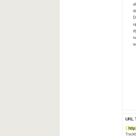
a
d
D
u
d
n
w
URL 
Trackb