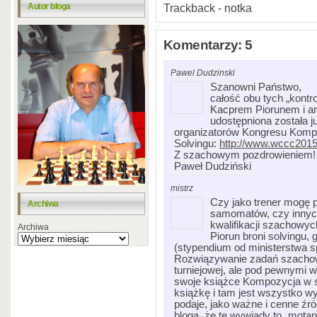
Autor bloga
Trackback - notka
Komentarzy: 5
Pawel Dudzinski
Szanowni Państwo,
całość obu tych „kont
Kacprem Piorunem i a
udostępniona została ju
organizatorów Kongresu Kompo
Solvingu:
http://www.wccc201
Z szachowym pozdrowieniem!
Paweł Dudziński
mistrz
Czy jako trener mogę
Archiwa
samomatów, czy innyc
kwalifikacji szachowyc
Archiwa
Piorun broni solvingu, 
(stypendium od ministerstwa sp
Rozwiązywanie zadań szachow
turniejowej, ale pod pewnymi 
swoje książce Kompozycja w sz
książkę i tam jest wszystko w
podaje, jako ważne i cenne źró
bloga, że te wywiady to „mota