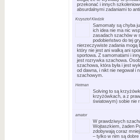
przekonać i innych szkoleniow
absurdalnymi zadaniami to an
Krzysztof Kledzik
Samomaty są chyba ju
ich idea nie ma nic wsp
zasadach szachów w se
podobieństwo do tej gr
nierzeczywiste zadania mogą b
który nie jest ani walką ani sp
sportowa. Z samomatami i inny
jest rozrywka szachowa. Osob
szachowa, która była i jest w
od dawna, i nikt nie negował i 
szachowym.
Hetman
Solving to są krzyżówk
krzyżówkach, a z pra
światowym) sobie nie 
amator
W prawdziwych szach
Wojtaszkiem, żaden Pol
zdobywają coraz mniej 
– tylko w nim są dobre 