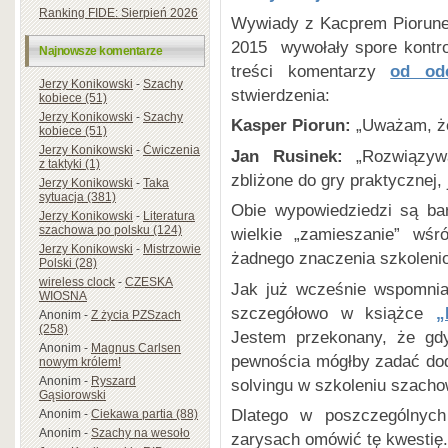
Ranking FIDE: Sierpień 2026
Wywiady z Kacprem Piorune
2015 wywołały spore kontro
Najnowsze komentarze
treści komentarzy
od od
Jerzy Konikowski
-
Szachy
stwierdzenia:
kobiece (51)
Jerzy Konikowski
-
Szachy
Kasper Piorun:
„Uważam, że
kobiece (51)
Jerzy Konikowski
-
Ćwiczenia
Jan Rusinek:
„Rozwiązywa
z taktyki (1)
zbliżone do gry praktycznej, 
Jerzy Konikowski
-
Taka
sytuacja (381)
Obie wypowiedziedzi są bar
Jerzy Konikowski
-
Literatura
szachowa po polsku (124)
wielkie „zamieszanie” wśr
Jerzy Konikowski
-
Mistrzowie
żadnego znaczenia szkolenio
Polski (28)
wireless clock
-
CZESKA
Jak już wcześnie wspomnia
WIOSNA
szczegółowo w książce
„
Anonim
-
Z życia PZSzach
(258)
Jestem przekonany, że gdy
Anonim
-
Magnus Carlsen
pewnościa mógłby zadać dod
nowym królem!
Anonim
-
Ryszard
solvingu w szkoleniu szach
Gąsiorowski
Dlatego w poszczególnych
Anonim
-
Ciekawa partia (88)
Anonim
-
Szachy na wesoło
zarysach omówić tę kwestię.