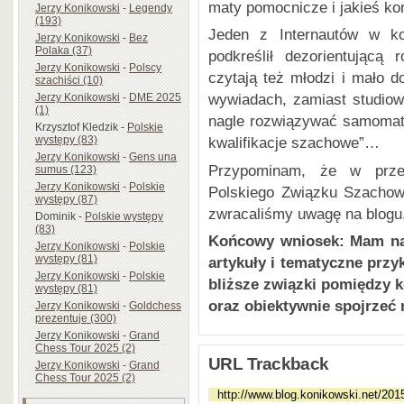
maty pomocnicze i jakieś ko
Jerzy Konikowski
-
Legendy
(193)
Jeden z Internautów w ko
Jerzy Konikowski
-
Bez
Polaka (37)
podkreślił dezorientującą
Jerzy Konikowski
-
Polscy
czytają też młodzi i mało d
szachiści (10)
wywiadach, zamiast studiow
Jerzy Konikowski
-
DME 2025
(1)
nagle rozwiązywać samomat
Krzysztof Kledzik
-
Polskie
występy (83)
kwalifikacje szachowe”…
Jerzy Konikowski
-
Gens una
Przypominam, że w przes
sumus (123)
Jerzy Konikowski
-
Polskie
Polskiego Związku Szachow
występy (87)
zwracaliśmy uwagę na blogu
Dominik
-
Polskie występy
(83)
Końcowy wniosek: Mam nad
Jerzy Konikowski
-
Polskie
występy (81)
artykuły i tematyczne prz
Jerzy Konikowski
-
Polskie
bliższe związki pomiędzy 
występy (81)
oraz obiektywnie spojrzeć 
Jerzy Konikowski
-
Goldchess
prezentuje (300)
Jerzy Konikowski
-
Grand
Chess Tour 2025 (2)
URL Trackback
Jerzy Konikowski
-
Grand
Chess Tour 2025 (2)