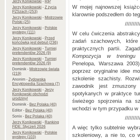
Jerzy Konikowski
-
RIP
W mojej najnowszej książ
Jerzy Konikowski
-
Z życia
PZSzach (253)
klarownie podszedłem do teg
Jerzy Konikowski
-
Mistrzowie
Polski (25)
/////////
Jerzy Konikowski
-
Polskie
występy (111)
W celu ćwiczenia abstrakc
Jerzy Konikowski
-
Przed
zadań szachowych, które
końcówką jest debiut (236)
praktycznych partii. Zag
Jerzy Konikowski
-
Turniej
pretendentów 2026 (9)
Kompozycja w treningu
Jerzy Konikowski
-
Turniej
Penelopa, Warszawa 2003
pretendentów 2026 (9)
Dominik
-
Mistrzowie świata
poprzez oryginalne idee m
(219)
szkolenie szachisty. Rozwi
Anonim
-
Żydowska
Encyklopedia Szachowa (7)
zawodnik jest zmuszony 
Jerzy Konikowski
-
Jerzy
spotykanych w praktyce tur
Konikowski obchodzi
urodziny!
świeżego spojrzenia na s
Dominik
-
Bez Polaka (40)
wchodzi w tym przypadku w 
Editor
-
Bez Polaka (40)
Sonix
-
Bez Polaka (40)
/////////
Jerzy Konikowski
-
Ranking
A więc tylko subtelnie wyb
FIDE: Styczeń 2026
Jerzy Konikowski
-
Polskie
szkoleniowy, a nie to, co
występy (103)