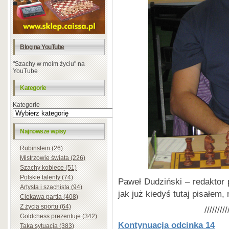
Blog na YouTube
"Szachy w moim życiu" na
YouTube
Kategorie
Kategorie
Najnowsze wpisy
Rubinstein (26)
Mistrzowie świata (226)
Szachy kobiece (51)
Polskie talenty (74)
Paweł Dudziński – redaktor p
Artysta i szachista (94)
jak już kiedyś tutaj pisałe
Ciekawa partia (408)
Z życia sportu (64)
/////////
Goldchess prezentuje (342)
Kontynuacja odcinka 14
Taka sytuacja (383)