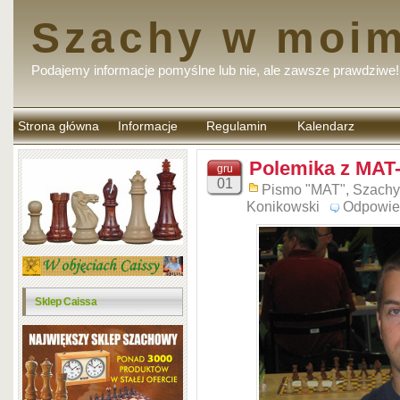
Szachy w moim
Podajemy informacje pomyślne lub nie, ale zawsze prawdziwe!
Strona główna
Informacje
Regulamin
Kalendarz
komentarzy
Polemika z MAT-
gru
01
Pismo "MAT"
,
Szachy
Konikowski
Odpowie
Sklep Caissa