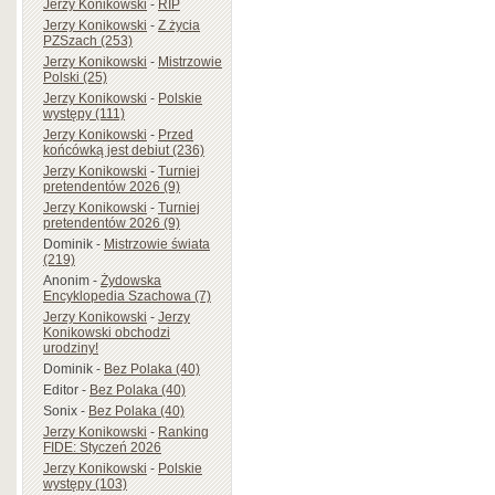
Jerzy Konikowski
-
RIP
Jerzy Konikowski
-
Z życia
PZSzach (253)
Jerzy Konikowski
-
Mistrzowie
Polski (25)
Jerzy Konikowski
-
Polskie
występy (111)
Jerzy Konikowski
-
Przed
końcówką jest debiut (236)
Jerzy Konikowski
-
Turniej
pretendentów 2026 (9)
Jerzy Konikowski
-
Turniej
pretendentów 2026 (9)
Dominik
-
Mistrzowie świata
(219)
Anonim
-
Żydowska
Encyklopedia Szachowa (7)
Jerzy Konikowski
-
Jerzy
Konikowski obchodzi
urodziny!
Dominik
-
Bez Polaka (40)
Editor
-
Bez Polaka (40)
Sonix
-
Bez Polaka (40)
Jerzy Konikowski
-
Ranking
FIDE: Styczeń 2026
Jerzy Konikowski
-
Polskie
występy (103)