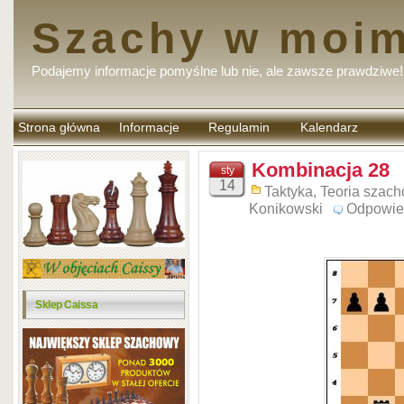
Szachy w moim
Podajemy informacje pomyślne lub nie, ale zawsze prawdziwe!
Strona główna
Informacje
Regulamin
Kalendarz
komentarzy
Kombinacja 28
sty
14
Taktyka
,
Teoria szac
Konikowski
Odpowie
Sklep Caissa