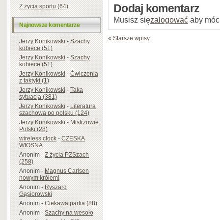
Dodaj komentarz
Z życia sportu (64)
Musisz się
zalogować
aby móc
Najnowsze komentarze
« Starsze wpisy
Jerzy Konikowski
-
Szachy
kobiece (51)
Jerzy Konikowski
-
Szachy
kobiece (51)
Jerzy Konikowski
-
Ćwiczenia
z taktyki (1)
Jerzy Konikowski
-
Taka
sytuacja (381)
Jerzy Konikowski
-
Literatura
szachowa po polsku (124)
Jerzy Konikowski
-
Mistrzowie
Polski (28)
wireless clock
-
CZESKA
WIOSNA
Anonim
-
Z życia PZSzach
(258)
Anonim
-
Magnus Carlsen
nowym królem!
Anonim
-
Ryszard
Gąsiorowski
Anonim
-
Ciekawa partia (88)
Anonim
-
Szachy na wesoło