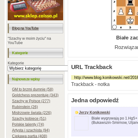
Blog na YouTube
Białe za
"Szachy w moim życiu" na
YouTube
Rozwiązan
Kategorie
Kategorie
URL Trackback
Najnowsze wpisy
Trackback - notka
GM to brzmi dumnie (58)
Goldchess prezentuje (343)
Jedna odpowiedź
Szachy w Polsce (277)
Rubinstein (26)
Jerzy Konikowski
Mistrzowie świata (226)
Białe wygrywają po 1.Hg5+ 
Szachy kobiece (51)
(Bukawszin-Smirnow, Uljan
Polskie talenty (74)
Artysta i szachista (94)
Ciekawa partia (408)