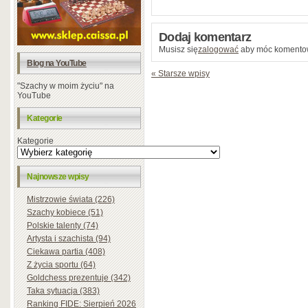
Dodaj komentarz
Musisz się
zalogować
aby móc komento
Blog na YouTube
« Starsze wpisy
"Szachy w moim życiu" na
YouTube
Kategorie
Kategorie
Najnowsze wpisy
Mistrzowie świata (226)
Szachy kobiece (51)
Polskie talenty (74)
Artysta i szachista (94)
Ciekawa partia (408)
Z życia sportu (64)
Goldchess prezentuje (342)
Taka sytuacja (383)
Ranking FIDE: Sierpień 2026