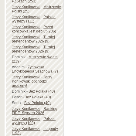
PZSzach (253)
Jerzy Konikowski
-
Mistrzowie
Polski (25)
Jerzy Konikowski
-
Polskie
występy (111)
Jerzy Konikowski
-
Przed
końcówką jest debiut (236)
Jerzy Konikowski
-
Turniej
pretendentów 2026 (9)
Jerzy Konikowski
-
Turniej
pretendentów 2026 (9)
Dominik
-
Mistrzowie świata
(219)
Anonim
-
Żydowska
Encyklopedia Szachowa (7)
Jerzy Konikowski
-
Jerzy
Konikowski obchodzi
urodziny!
Dominik
-
Bez Polaka (40)
Editor
-
Bez Polaka (40)
Sonix
-
Bez Polaka (40)
Jerzy Konikowski
-
Ranking
FIDE: Styczeń 2026
Jerzy Konikowski
-
Polskie
występy (103)
Jerzy Konikowski
-
Legendy
(193)