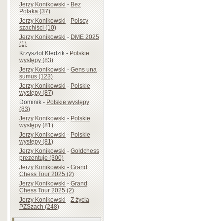
Jerzy Konikowski
-
Bez
Polaka (37)
Jerzy Konikowski
-
Polscy
szachiści (10)
Jerzy Konikowski
-
DME 2025
(1)
Krzysztof Kledzik
-
Polskie
występy (83)
Jerzy Konikowski
-
Gens una
sumus (123)
Jerzy Konikowski
-
Polskie
występy (87)
Dominik
-
Polskie występy
(83)
Jerzy Konikowski
-
Polskie
występy (81)
Jerzy Konikowski
-
Polskie
występy (81)
Jerzy Konikowski
-
Goldchess
prezentuje (300)
Jerzy Konikowski
-
Grand
Chess Tour 2025 (2)
Jerzy Konikowski
-
Grand
Chess Tour 2025 (2)
Jerzy Konikowski
-
Z życia
PZSzach (248)