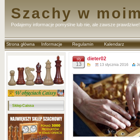
Szachy w moim
Podajemy informacje pomyślne lub nie, ale zawsze prawdziwe!
Strona główna
Informacje
Regulamin
Kalendarz
komentarzy
dieter02
sty
13
13 stycznia 2016
J
Sklep Caissa