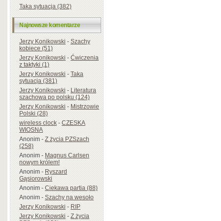
Taka sytuacja (382)
Najnowsze komentarze
Jerzy Konikowski
-
Szachy
kobiece (51)
Jerzy Konikowski
-
Ćwiczenia
z taktyki (1)
Jerzy Konikowski
-
Taka
sytuacja (381)
Jerzy Konikowski
-
Literatura
szachowa po polsku (124)
Jerzy Konikowski
-
Mistrzowie
Polski (28)
wireless clock
-
CZESKA
WIOSNA
Anonim
-
Z życia PZSzach
(258)
Anonim
-
Magnus Carlsen
nowym królem!
Anonim
-
Ryszard
Gąsiorowski
Anonim
-
Ciekawa partia (88)
Anonim
-
Szachy na wesoło
Jerzy Konikowski
-
RIP
Jerzy Konikowski
-
Z życia