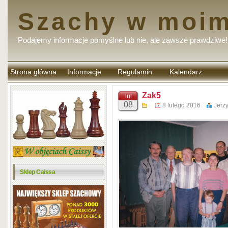
Szachy w moim
Podajemy informacje pomyślne lub nie, ale zawsze prawdziwe!
Strona główna
Informacje
Regulamin
Kalendarz
komentarzy
Zak5
lut
08
8 lutego 2016
Jerz
Sklep Caissa