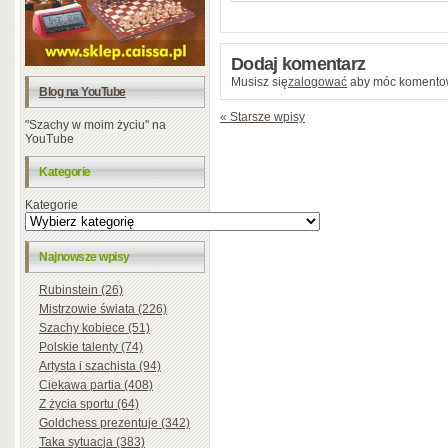
Dodaj komentarz
Musisz się
zalogować
aby móc komento
Blog na YouTube
« Starsze wpisy
"Szachy w moim życiu" na
YouTube
Kategorie
Kategorie
Najnowsze wpisy
Rubinstein (26)
Mistrzowie świata (226)
Szachy kobiece (51)
Polskie talenty (74)
Artysta i szachista (94)
Ciekawa partia (408)
Z życia sportu (64)
Goldchess prezentuje (342)
Taka sytuacja (383)