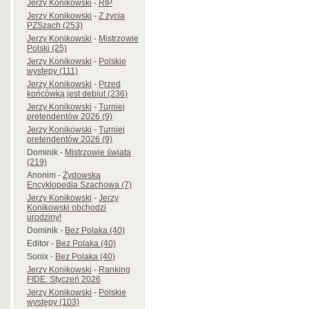
Jerzy Konikowski
-
RIP
Jerzy Konikowski
-
Z życia
PZSzach (253)
Jerzy Konikowski
-
Mistrzowie
Polski (25)
Jerzy Konikowski
-
Polskie
występy (111)
Jerzy Konikowski
-
Przed
końcówką jest debiut (236)
Jerzy Konikowski
-
Turniej
pretendentów 2026 (9)
Jerzy Konikowski
-
Turniej
pretendentów 2026 (9)
Dominik
-
Mistrzowie świata
(219)
Anonim
-
Żydowska
Encyklopedia Szachowa (7)
Jerzy Konikowski
-
Jerzy
Konikowski obchodzi
urodziny!
Dominik
-
Bez Polaka (40)
Editor
-
Bez Polaka (40)
Sonix
-
Bez Polaka (40)
Jerzy Konikowski
-
Ranking
FIDE: Styczeń 2026
Jerzy Konikowski
-
Polskie
występy (103)