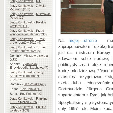
Jerzy Konikowski
-
RIP
Jerzy Konikowski
-
Z życia
PZSzach (253)
Jerzy Konikowski
-
Mistrzowie
Polski (25)
Jerzy Konikowski
-
Polskie
występy (111)
Jerzy Konikowski
-
Przed
końcówką jest debiut (236)
Jerzy Konikowski
-
Turniej
Na
mojej stronie
m.in. 
pretendentów 2026 (9)
zaproponowało mi opiekę tr
Jerzy Konikowski
-
Turniej
pretendentów 2026 (9)
już raz mistrzem Europy 
Dominik
-
Mistrzowie świata
zdawałem sobie sprawę, 
(219)
publicystyczna i także tre
Anonim
-
Żydowska
Encyklopedia Szachowa (7)
kadrę młodzieżową Północne
Jerzy Konikowski
-
Jerzy
czasu na przygotowanie si
Konikowski obchodzi
urodziny!
szefa klubu i jednocześnie
Dominik
-
Bez Polaka (40)
Dortmundzie Jürgena Gra
Editor
-
Bez Polaka (40)
Sonix
-
Bez Polaka (40)
supertalentem z Rygi, jak Ar
Jerzy Konikowski
-
Ranking
Spotykaliśmy się systematy
FIDE: Styczeń 2026
Jerzy Konikowski
-
Polskie
cały 1997 rok. Moim zadan
występy (103)