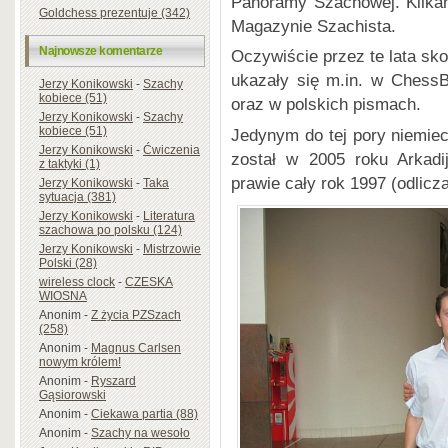
Panoramy Szachowej. Kilkan
Goldchess prezentuje (342)
Magazynie Szachista.
Najnowsze komentarze
Oczywiście przez te lata sko
ukazały się m.in. w Chess
Jerzy Konikowski
-
Szachy
kobiece (51)
oraz w polskich pismach.
Jerzy Konikowski
-
Szachy
kobiece (51)
Jedynym do tej pory niemi
Jerzy Konikowski
-
Ćwiczenia
został w 2005 roku Arkadi
z taktyki (1)
prawie cały rok 1997 (odlicza
Jerzy Konikowski
-
Taka
sytuacja (381)
Jerzy Konikowski
-
Literatura
szachowa po polsku (124)
Jerzy Konikowski
-
Mistrzowie
Polski (28)
wireless clock
-
CZESKA
WIOSNA
Anonim
-
Z życia PZSzach
(258)
Anonim
-
Magnus Carlsen
nowym królem!
Anonim
-
Ryszard
Gąsiorowski
Anonim
-
Ciekawa partia (88)
Anonim
-
Szachy na wesoło