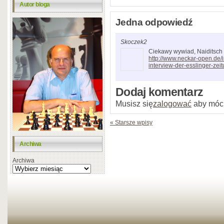
Autor bloga
Jedna odpowiedź
Skoczek2
Ciekawy wywiad, Naiditsch
http://www.neckar-open.de/
interview-der-esslinger-zeit
Dodaj komentarz
Musisz się
zalogować
aby móc
« Starsze wpisy
Archiwa
Archiwa