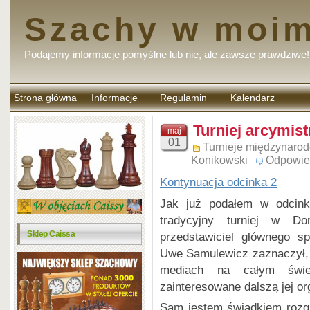
Szachy w moim
Podajemy informacje pomyślne lub nie, ale zawsze prawdziwe!
Strona główna
Informacje
Regulamin
Kalendarz
komentarzy
Turniej arcymis
maj
01
Turnieje międzynaro
Konikowski
Odpowie
Kontynuacja odcinka 2
Jak już podałem w odcink
tradycyjny turniej w Do
Sklep Caissa
przedstawiciel głównego s
Uwe Samulewicz zaznaczył, ż
mediach na całym świe
zainteresowane dalszą jej or
Sam jestem świadkiem rozg