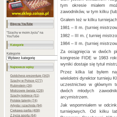
tym okresie miałem możl
zawodników, w tym kilku (lu
Grałem też w kilku turniejach
Blog na YouTube
1981 – II m. (turniej mistrzo
"Szachy w moim życiu" na
1982 – III m. ( turniej mistrz
YouTube
1984 – II m. (turniej mistrzo
Kategorie
Za osiągnięcia w dwóch pi
Kategorie
kongresie FIDE w 1983 roku
wyniki dostaje się tytuł mis
Najnowsze wpisy
Przez kilka lat byłem na
Goldchess prezentuje (343)
wieloletni dyrektor turnieju
Szachy w Polsce (277)
uczestnictwo w głównym t
Rubinstein (26)
dwóch młodych zawodnik
Mistrzowie świata (226)
Szachy kobiece (51)
arcymistrzem.
Polskie talenty (74)
Jak wspomniałem w odcinku
Artysta i szachista (94)
turniejowych. Od kilku la
Ciekawa partia (408)
Z życia sportu (64)