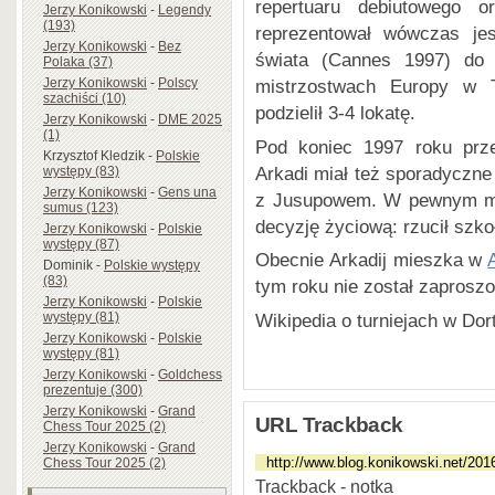
repertuaru debiutowego or
Jerzy Konikowski
-
Legendy
(193)
reprezentował wówczas je
Jerzy Konikowski
-
Bez
świata (Cannes 1997) do 
Polaka (37)
Jerzy Konikowski
-
Polscy
mistrzostwach Europy w T
szachiści (10)
podzielił 3-4 lokatę.
Jerzy Konikowski
-
DME 2025
(1)
Pod koniec 1997 roku prze
Krzysztof Kledzik
-
Polskie
Arkadi miał też sporadyczne 
występy (83)
Jerzy Konikowski
-
Gens una
z Jusupowem. W pewnym mo
sumus (123)
decyzję życiową: rzucił szko
Jerzy Konikowski
-
Polskie
występy (87)
Obecnie Arkadij mieszka w
Dominik
-
Polskie występy
(83)
tym roku nie został zaprosz
Jerzy Konikowski
-
Polskie
Wikipedia o turniejach w Do
występy (81)
Jerzy Konikowski
-
Polskie
występy (81)
Jerzy Konikowski
-
Goldchess
prezentuje (300)
Jerzy Konikowski
-
Grand
URL Trackback
Chess Tour 2025 (2)
Jerzy Konikowski
-
Grand
Chess Tour 2025 (2)
Trackback - notka