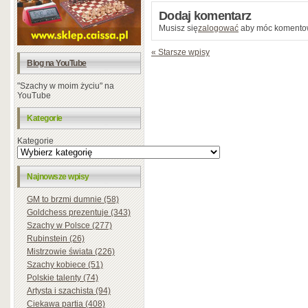
Dodaj komentarz
Musisz się
zalogować
aby móc komento
« Starsze wpisy
Blog na YouTube
"Szachy w moim życiu" na
YouTube
Kategorie
Kategorie
Najnowsze wpisy
GM to brzmi dumnie (58)
Goldchess prezentuje (343)
Szachy w Polsce (277)
Rubinstein (26)
Mistrzowie świata (226)
Szachy kobiece (51)
Polskie talenty (74)
Artysta i szachista (94)
Ciekawa partia (408)