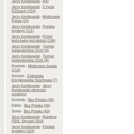
Jerzy Konikowski
-
RIP
Jerzy Konikowski
-
Z życia
PZSzach (253)
Jerzy Konikowski
-
Mistrzowie
Polski (25)
Jerzy Konikowski
-
Polskie
występy (111)
Jerzy Konikowski
-
Przed
końcówką jest debiut (236)
Jerzy Konikowski
-
Turniej
pretendentów 2026 (9)
Jerzy Konikowski
-
Turniej
pretendentów 2026 (9)
Dominik
-
Mistrzowie świata
(219)
Anonim
-
Żydowska
Encyklopedia Szachowa (7)
Jerzy Konikowski
-
Jerzy
Konikowski obchodzi
urodziny!
Dominik
-
Bez Polaka (40)
Editor
-
Bez Polaka (40)
Sonix
-
Bez Polaka (40)
Jerzy Konikowski
-
Ranking
FIDE: Styczeń 2026
Jerzy Konikowski
-
Polskie
występy (103)