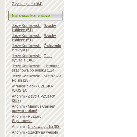
Z życia sportu (64)
Najnowsze komentarze
Jerzy Konikowski
-
Szachy
kobiece (51)
Jerzy Konikowski
-
Szachy
kobiece (51)
Jerzy Konikowski
-
Ćwiczenia
z taktyki (1)
Jerzy Konikowski
-
Taka
sytuacja (381)
Jerzy Konikowski
-
Literatura
szachowa po polsku (124)
Jerzy Konikowski
-
Mistrzowie
Polski (28)
wireless clock
-
CZESKA
WIOSNA
Anonim
-
Z życia PZSzach
(258)
Anonim
-
Magnus Carlsen
nowym królem!
Anonim
-
Ryszard
Gąsiorowski
Anonim
-
Ciekawa partia (88)
Anonim
-
Szachy na wesoło