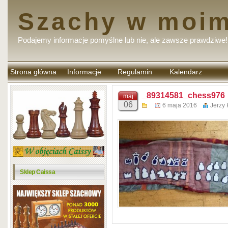
Szachy w moim
Podajemy informacje pomyślne lub nie, ale zawsze prawdziwe!
Strona główna
Informacje
Regulamin
Kalendarz
komentarzy
_89314581_chess976
maj
06
6 maja 2016
Jerzy
Sklep Caissa