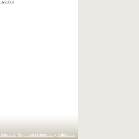
 wpisy »
Informacje
Regulamin komentarzy
Kalendarz