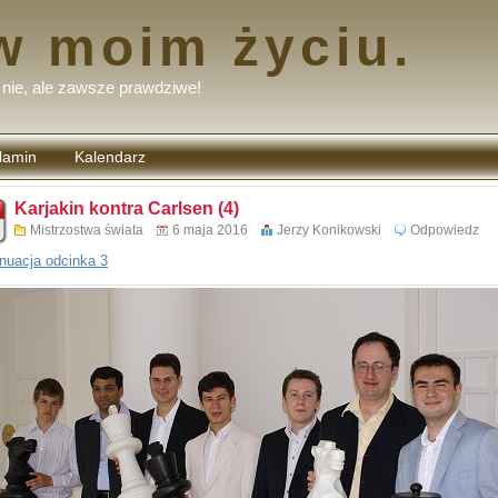
w moim życiu.
nie, ale zawsze prawdziwe!
lamin
Kalendarz
tarzy
Karjakin kontra Carlsen (4)
Mistrzostwa świata
6 maja 2016
Jerzy Konikowski
Odpowiedz
nuacja odcinka 3