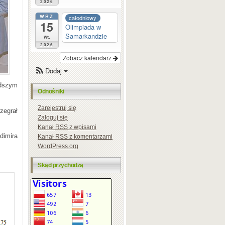
2026
WRZ
całodniowy
15
Olimpiada w
Samarkandzie
wt.
2026
Zobacz kalendarz
Dodaj
odszym
Odnośniki
Zarejestruj się
zegrał
Zaloguj się
Kanał
RSS
z wpisami
dimira
Kanał
RSS
z komentarzami
WordPress.org
Skąd przychodzą