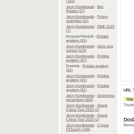
(193)
Jerzy Konikowski
-
Bez
Polaka (37)
Jerzy Konikowski
-
Polscy
szachiści (10)
Jerzy Konikowski
-
DME 2025
(1)
Krzysztof Kledzik
-
Polskie
występy (83)
Jerzy Konikowski
-
Gens una
sumus (123)
Jerzy Konikowski
-
Polskie
występy (87)
Dominik
-
Polskie występy
(83)
Jerzy Konikowski
-
Polskie
występy (81)
Jerzy Konikowski
-
Polskie
URL 
występy (81)
Jerzy Konikowski
-
Goldchess
prezentuje (300)
Trackb
Jerzy Konikowski
-
Grand
Chess Tour 2025 (2)
Jerzy Konikowski
-
Grand
Dod
Chess Tour 2025 (2)
Musisz
Jerzy Konikowski
-
Z życia
PZSzach (248)