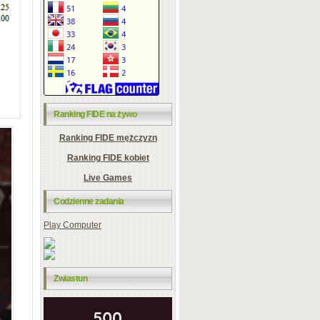
Ranking FIDE na żywo
Ranking FIDE mężczyzn
Ranking FIDE kobiet
Live Games
Codzienne zadania
Play Computer
Zwiastun