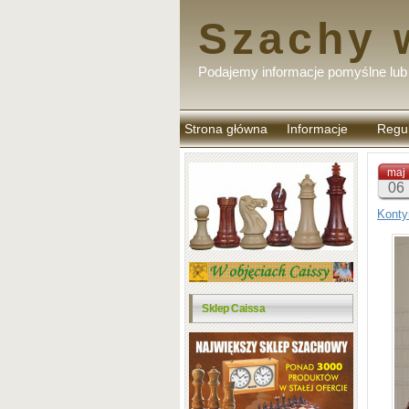
Szachy 
Podajemy informacje pomyślne lub 
Strona główna
Informacje
Regu
komen
maj
06
Konty
Sklep Caissa