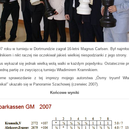
7 roku w turnieju w Dortmundzie zagrał 16-letni Magnus Carlsen. Był najmł
ikiem i nikt raczej nie oczekiwał jakieś wielkiej niespodzianki z jego strony.
s wykazał się jednak wielką wolą walki w każdym pojedynku. Ostatecznie pr
 jedną partię ze zwycięzcą turnieju Władimirem Kramnikiem.
rne sprawozdanie z tej imprezy mojego autorstwa „Ósmy tryumf Wła
ika!” ukazało się w Panoramie Szachowej (czerwiec 2007).
Końcowe wyniki