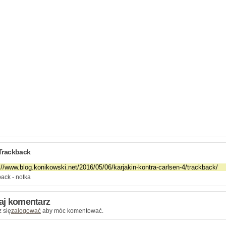
Trackback
ack - notka
aj komentarz
 się
zalogować
aby móc komentować.