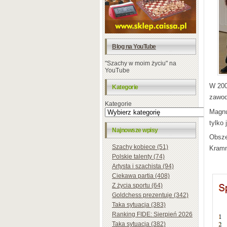
Blog na YouTube
"Szachy w moim życiu" na
YouTube
W 200
Kategorie
zawodn
Kategorie
Magnu
tylko
Najnowsze wpisy
Obsze
Szachy kobiece (51)
Kramn
Polskie talenty (74)
Artysta i szachista (94)
Ciekawa partia (408)
Z życia sportu (64)
Goldchess prezentuje (342)
Taka sytuacja (383)
Ranking FIDE: Sierpień 2026
Taka sytuacja (382)