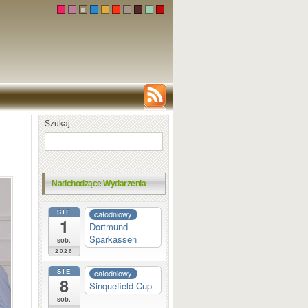
Szukaj:
Nadchodzące Wydarzenia
SIE
całodniowy
1
Dortmund
Sparkassen
sob.
2026
SIE
całodniowy
8
Sinquefield Cup
sob.