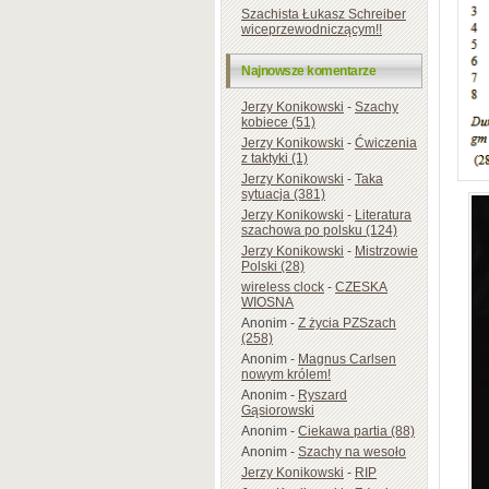
Szachista Łukasz Schreiber
wiceprzewodniczącym!!
Najnowsze komentarze
Jerzy Konikowski
-
Szachy
kobiece (51)
Jerzy Konikowski
-
Ćwiczenia
z taktyki (1)
Jerzy Konikowski
-
Taka
sytuacja (381)
Jerzy Konikowski
-
Literatura
szachowa po polsku (124)
Jerzy Konikowski
-
Mistrzowie
Polski (28)
wireless clock
-
CZESKA
WIOSNA
Anonim
-
Z życia PZSzach
(258)
Anonim
-
Magnus Carlsen
nowym królem!
Anonim
-
Ryszard
Gąsiorowski
Anonim
-
Ciekawa partia (88)
Anonim
-
Szachy na wesoło
Jerzy Konikowski
-
RIP