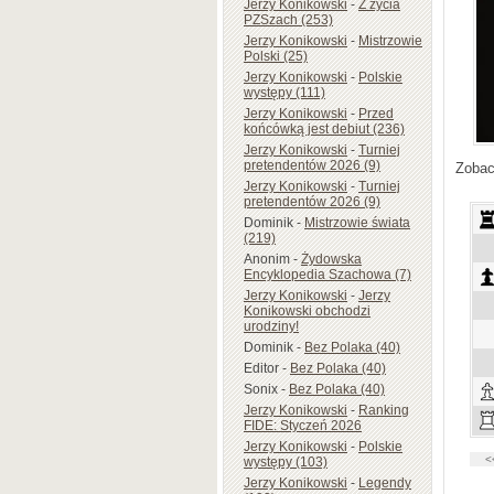
Jerzy Konikowski
-
Z życia
PZSzach (253)
Jerzy Konikowski
-
Mistrzowie
Polski (25)
Jerzy Konikowski
-
Polskie
występy (111)
Jerzy Konikowski
-
Przed
końcówką jest debiut (236)
Jerzy Konikowski
-
Turniej
pretendentów 2026 (9)
Zobac
Jerzy Konikowski
-
Turniej
pretendentów 2026 (9)
Dominik
-
Mistrzowie świata
(219)
Anonim
-
Żydowska
Encyklopedia Szachowa (7)
Jerzy Konikowski
-
Jerzy
Konikowski obchodzi
urodziny!
Dominik
-
Bez Polaka (40)
Editor
-
Bez Polaka (40)
Sonix
-
Bez Polaka (40)
Jerzy Konikowski
-
Ranking
FIDE: Styczeń 2026
Jerzy Konikowski
-
Polskie
występy (103)
Jerzy Konikowski
-
Legendy