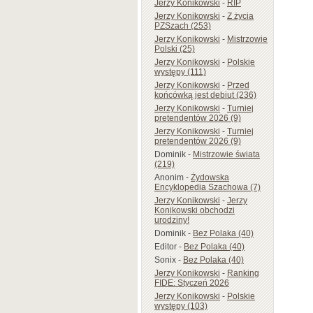
Jerzy Konikowski
-
RIP
Jerzy Konikowski
-
Z życia
PZSzach (253)
Jerzy Konikowski
-
Mistrzowie
Polski (25)
Jerzy Konikowski
-
Polskie
występy (111)
Jerzy Konikowski
-
Przed
końcówką jest debiut (236)
Jerzy Konikowski
-
Turniej
pretendentów 2026 (9)
Jerzy Konikowski
-
Turniej
pretendentów 2026 (9)
Dominik
-
Mistrzowie świata
(219)
Anonim
-
Żydowska
Encyklopedia Szachowa (7)
Jerzy Konikowski
-
Jerzy
Konikowski obchodzi
urodziny!
Dominik
-
Bez Polaka (40)
Editor
-
Bez Polaka (40)
Sonix
-
Bez Polaka (40)
Jerzy Konikowski
-
Ranking
FIDE: Styczeń 2026
Jerzy Konikowski
-
Polskie
występy (103)