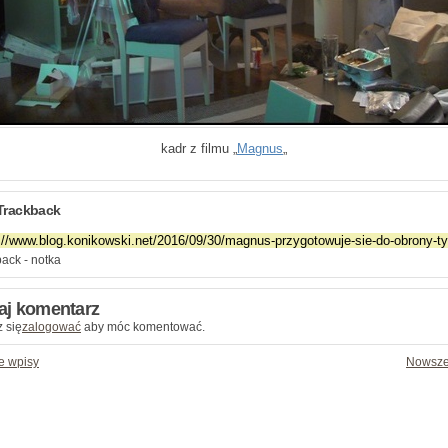
kadr z filmu „
Magnus
„
Trackback
ack - notka
aj komentarz
 się
zalogować
aby móc komentować.
e wpisy
Nowsze