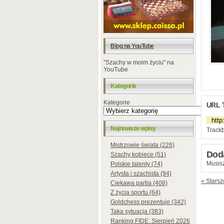
Blog na YouTube
"Szachy w moim życiu" na
YouTube
Kategorie
Kategorie
URL 
Najnowsze wpisy
Trackb
Mistrzowie świata (226)
Dod
Szachy kobiece (51)
Musisz
Polskie talenty (74)
Artysta i szachista (94)
« Starsz
Ciekawa partia (408)
Z życia sportu (64)
Goldchess prezentuje (342)
Taka sytuacja (383)
Ranking FIDE: Sierpień 2026