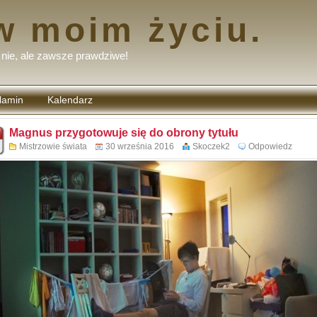
w moim życiu.
nie, ale zawsze prawdziwe!
lamin
Kalendarz
tarzy
Magnus przygotowuje się do obrony tytułu
Mistrzowie świata
30 września 2016
Skoczek2
Odpowiedz