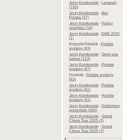
Jerzy Konikowski
-
Legendy
(193)
Jerzy Konikowski
-
Bez
Polaka (37)
Jerzy Konikowski
-
Polscy
szachiści (10)
Jerzy Konikowski
-
DME 2025
(1)
Krzysztof Kledzik
-
Polskie
występy (83)
Jerzy Konikowski
-
Gens una
sumus (123)
Jerzy Konikowski
-
Polskie
występy (87)
Dominik
-
Polskie występy
(83)
Jerzy Konikowski
-
Polskie
występy (81)
Jerzy Konikowski
-
Polskie
występy (81)
Jerzy Konikowski
-
Goldchess
prezentuje (300)
Jerzy Konikowski
-
Grand
Chess Tour 2025 (2)
Jerzy Konikowski
-
Grand
Chess Tour 2025 (2)