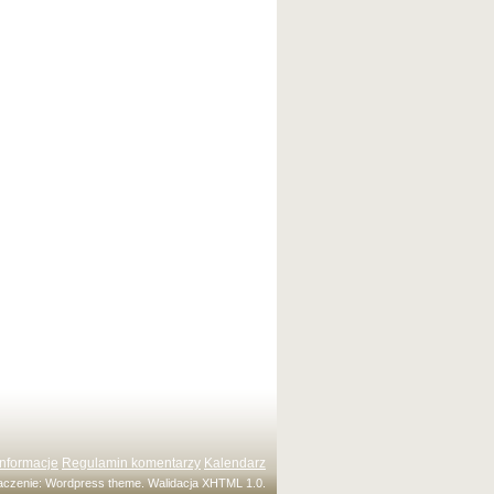
Informacje
Regulamin komentarzy
Kalendarz
maczenie:
Wordpress theme
. Walidacja
XHTML 1.0
.