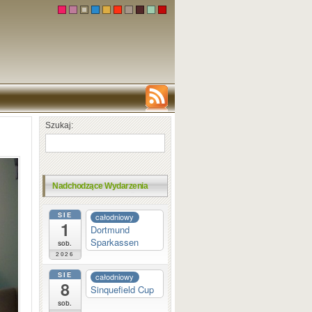
Szukaj:
Nadchodzące Wydarzenia
SIE
całodniowy
1
Dortmund
Sparkassen
sob.
2026
SIE
całodniowy
8
Sinquefield Cup
sob.