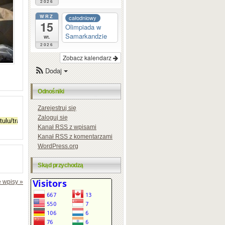
2026
WRZ
całodniowy
15
Olimpiada w
Samarkandzie
wt.
2026
Zobacz kalendarz
Dodaj
Odnośniki
Zarejestruj się
Zaloguj się
Kanał
RSS
z wpisami
Kanał
RSS
z komentarzami
WordPress.org
Skąd przychodzą
 wpisy »