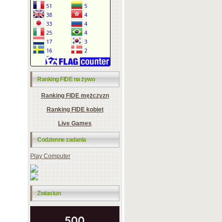
Ranking FIDE na żywo
Ranking FIDE mężczyzn
Ranking FIDE kobiet
Live Games
Codzienne zadania
Play Computer
Zwiastun