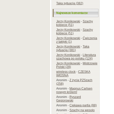
Taka sytuacja (382)
Najnowsze komentarze
Jerzy Konikowski
-
Szachy
kobiece (51)
Jerzy Konikowski
-
Szachy
kobiece (51)
Jerzy Konikowski
-
Ćwiczenia
z taktyki (1)
Jerzy Konikowski
-
Taka
sytuacja (381)
Jerzy Konikowski
-
Literatura
szachowa po polsku (124)
Jerzy Konikowski
-
Mistrzowie
Polski (28)
wireless clock
-
CZESKA
WIOSNA
Anonim
-
Z życia PZSzach
(258)
Anonim
-
Magnus Carlsen
nowym królem!
Anonim
-
Ryszard
Gąsiorowski
Anonim
-
Ciekawa partia (88)
Anonim
-
Szachy na wesoło