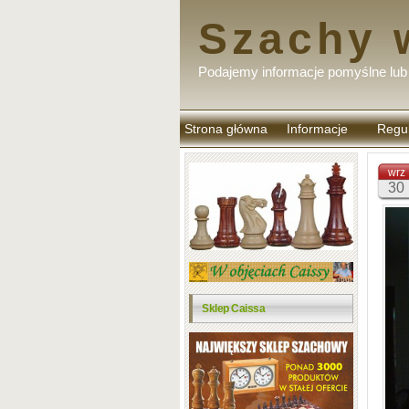
Szachy 
Podajemy informacje pomyślne lub 
Strona główna
Informacje
Regu
komen
wrz
30
Sklep Caissa