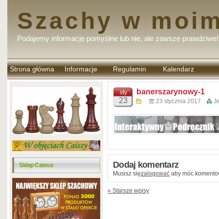
Szachy w moim
Podajemy informacje pomyślne lub nie, ale zawsze prawdziwe!
Strona główna
Informacje
Regulamin
Kalendarz
komentarzy
banerszarynowy-1
sty
23
23 stycznia 2017
J
Dodaj komentarz
Sklep Caissa
Musisz się
zalogować
aby móc komento
« Starsze wpisy