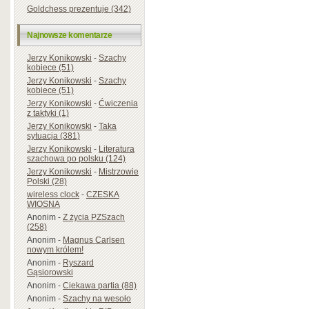
Goldchess prezentuje (342)
Najnowsze komentarze
Jerzy Konikowski
-
Szachy
kobiece (51)
Jerzy Konikowski
-
Szachy
kobiece (51)
Jerzy Konikowski
-
Ćwiczenia
z taktyki (1)
Jerzy Konikowski
-
Taka
sytuacja (381)
Jerzy Konikowski
-
Literatura
szachowa po polsku (124)
Jerzy Konikowski
-
Mistrzowie
Polski (28)
wireless clock
-
CZESKA
WIOSNA
Anonim
-
Z życia PZSzach
(258)
Anonim
-
Magnus Carlsen
nowym królem!
Anonim
-
Ryszard
Gąsiorowski
Anonim
-
Ciekawa partia (88)
Anonim
-
Szachy na wesoło