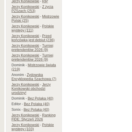
Jerzy Konikowski
-
RIP
Jerzy Konikowski
-
Z życia
PZSzach (253)
Jerzy Konikowski
-
Mistrzowie
Polski (25)
Jerzy Konikowski
-
Polskie
występy (111)
Jerzy Konikowski
-
Przed
końcówką jest debiut (236)
Jerzy Konikowski
-
Turniej
pretendentów 2026 (9)
Jerzy Konikowski
-
Turniej
pretendentów 2026 (9)
Dominik
-
Mistrzowie świata
(219)
Anonim
-
Żydowska
Encyklopedia Szachowa (7)
Jerzy Konikowski
-
Jerzy
Konikowski obchodzi
urodziny!
Dominik
-
Bez Polaka (40)
Editor
-
Bez Polaka (40)
Sonix
-
Bez Polaka (40)
Jerzy Konikowski
-
Ranking
FIDE: Styczeń 2026
Jerzy Konikowski
-
Polskie
występy (103)