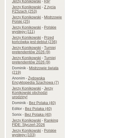
Jerzy Konikowski
-
RIP
Jerzy Konikowski
-
Z życia
PZSzach (253)
Jerzy Konikowski
-
Mistrzowie
Polski (25)
Jerzy Konikowski
-
Polskie
występy (111)
Jerzy Konikowski
-
Przed
końcówką jest debiut (236)
Jerzy Konikowski
-
Turniej
pretendentów 2026 (9)
Jerzy Konikowski
-
Turniej
pretendentów 2026 (9)
Dominik
-
Mistrzowie świata
(219)
Anonim
-
Żydowska
Encyklopedia Szachowa (7)
Jerzy Konikowski
-
Jerzy
Konikowski obchodzi
urodziny!
Dominik
-
Bez Polaka (40)
Editor
-
Bez Polaka (40)
Sonix
-
Bez Polaka (40)
Jerzy Konikowski
-
Ranking
FIDE: Styczeń 2026
Jerzy Konikowski
-
Polskie
występy (103)