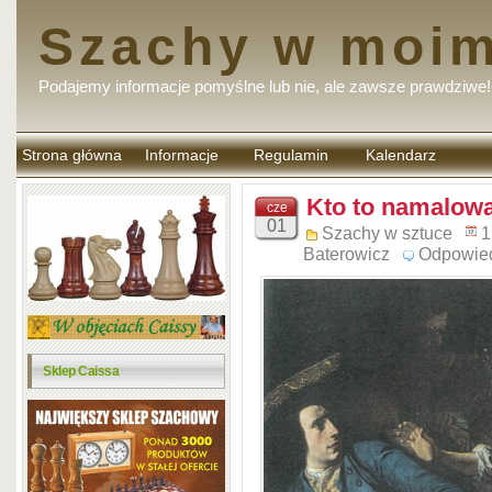
Szachy w moim
Podajemy informacje pomyślne lub nie, ale zawsze prawdziwe!
Strona główna
Informacje
Regulamin
Kalendarz
komentarzy
Kto to namalowa
cze
01
Szachy w sztuce
1
Baterowicz
Odpowie
Sklep Caissa