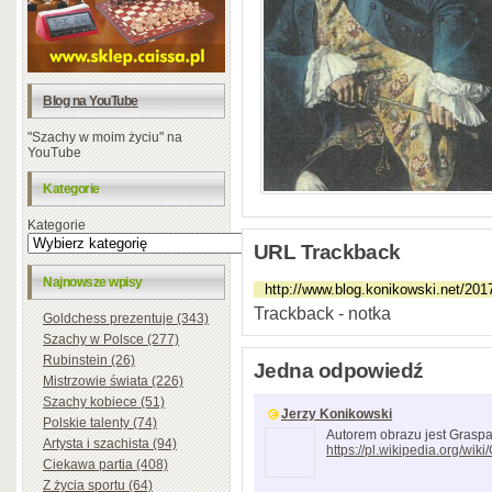
Blog na YouTube
"Szachy w moim życiu" na
YouTube
Kategorie
Kategorie
URL Trackback
Najnowsze wpisy
Trackback - notka
Goldchess prezentuje (343)
Szachy w Polsce (277)
Rubinstein (26)
Jedna odpowiedź
Mistrzowie świata (226)
Szachy kobiece (51)
Jerzy Konikowski
Polskie talenty (74)
Autorem obrazu jest Graspa
Artysta i szachista (94)
https://pl.wikipedia.org/wik
Ciekawa partia (408)
Z życia sportu (64)