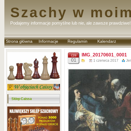
Szachy w moim
Podajemy informacje pomyślne lub nie, ale zawsze prawdziwe!
Strona główna
Informacje
Regulamin
Kalendarz
komentarzy
IMG_20170601_0001
cze
01
1 czerwca 2017
Je
Sklep Caissa