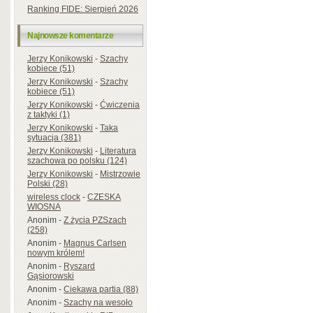
Ranking FIDE: Sierpień 2026
Najnowsze komentarze
Jerzy Konikowski
-
Szachy
kobiece (51)
Jerzy Konikowski
-
Szachy
kobiece (51)
Jerzy Konikowski
-
Ćwiczenia
z taktyki (1)
Jerzy Konikowski
-
Taka
sytuacja (381)
Jerzy Konikowski
-
Literatura
szachowa po polsku (124)
Jerzy Konikowski
-
Mistrzowie
Polski (28)
wireless clock
-
CZESKA
WIOSNA
Anonim
-
Z życia PZSzach
(258)
Anonim
-
Magnus Carlsen
nowym królem!
Anonim
-
Ryszard
Gąsiorowski
Anonim
-
Ciekawa partia (88)
Anonim
-
Szachy na wesoło