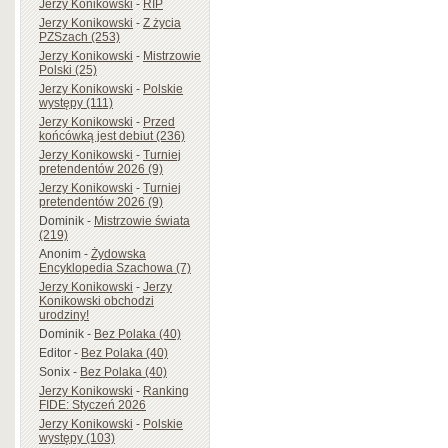
Jerzy Konikowski
-
RIP
Jerzy Konikowski
-
Z życia
PZSzach (253)
Jerzy Konikowski
-
Mistrzowie
Polski (25)
Jerzy Konikowski
-
Polskie
występy (111)
Jerzy Konikowski
-
Przed
końcówką jest debiut (236)
Jerzy Konikowski
-
Turniej
pretendentów 2026 (9)
Jerzy Konikowski
-
Turniej
pretendentów 2026 (9)
Dominik
-
Mistrzowie świata
(219)
Anonim
-
Żydowska
Encyklopedia Szachowa (7)
Jerzy Konikowski
-
Jerzy
Konikowski obchodzi
urodziny!
Dominik
-
Bez Polaka (40)
Editor
-
Bez Polaka (40)
Sonix
-
Bez Polaka (40)
Jerzy Konikowski
-
Ranking
FIDE: Styczeń 2026
Jerzy Konikowski
-
Polskie
występy (103)