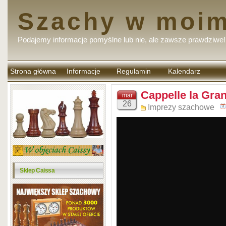
Szachy w moim
Podajemy informacje pomyślne lub nie, ale zawsze prawdziwe!
Strona główna
Informacje
Regulamin
Kalendarz
komentarzy
Cappelle la Gra
mar
26
Imprezy szachowe
Sklep Caissa