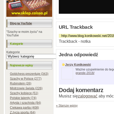
Blog na YouTube
URL Trackback
"Szachy w moim życiu" na
YouTube
Trackback - notka
Kategorie
Kategorie
Jedna odpowiedź
Jerzy Konikowski
Najnowsze wpisy
Ważne uzupełnienie do teg
grande-2018/
Goldchess prezentuje (343)
Szachy w Polsce (277)
Rubinstein (26)
Mistrzowie świata (226)
Dodaj komentarz
Szachy kobiece (51)
Musisz się
zalogować
aby móc
Polskie talenty (74)
Artysta i szachista (94)
« Starsze wpisy
Ciekawa partia (408)
Z życia sportu (64)