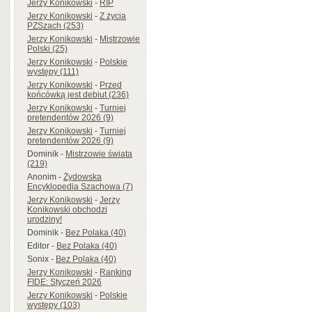
Jerzy Konikowski
-
RIP
Jerzy Konikowski
-
Z życia
PZSzach (253)
Jerzy Konikowski
-
Mistrzowie
Polski (25)
Jerzy Konikowski
-
Polskie
występy (111)
Jerzy Konikowski
-
Przed
końcówką jest debiut (236)
Jerzy Konikowski
-
Turniej
pretendentów 2026 (9)
Jerzy Konikowski
-
Turniej
pretendentów 2026 (9)
Dominik
-
Mistrzowie świata
(219)
Anonim
-
Żydowska
Encyklopedia Szachowa (7)
Jerzy Konikowski
-
Jerzy
Konikowski obchodzi
urodziny!
Dominik
-
Bez Polaka (40)
Editor
-
Bez Polaka (40)
Sonix
-
Bez Polaka (40)
Jerzy Konikowski
-
Ranking
FIDE: Styczeń 2026
Jerzy Konikowski
-
Polskie
występy (103)