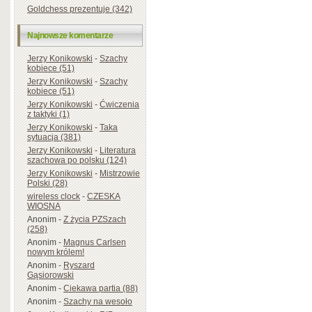
Goldchess prezentuje (342)
Najnowsze komentarze
Jerzy Konikowski
-
Szachy
kobiece (51)
Jerzy Konikowski
-
Szachy
kobiece (51)
Jerzy Konikowski
-
Ćwiczenia
z taktyki (1)
Jerzy Konikowski
-
Taka
sytuacja (381)
Jerzy Konikowski
-
Literatura
szachowa po polsku (124)
Jerzy Konikowski
-
Mistrzowie
Polski (28)
wireless clock
-
CZESKA
WIOSNA
Anonim
-
Z życia PZSzach
(258)
Anonim
-
Magnus Carlsen
nowym królem!
Anonim
-
Ryszard
Gąsiorowski
Anonim
-
Ciekawa partia (88)
Anonim
-
Szachy na wesoło