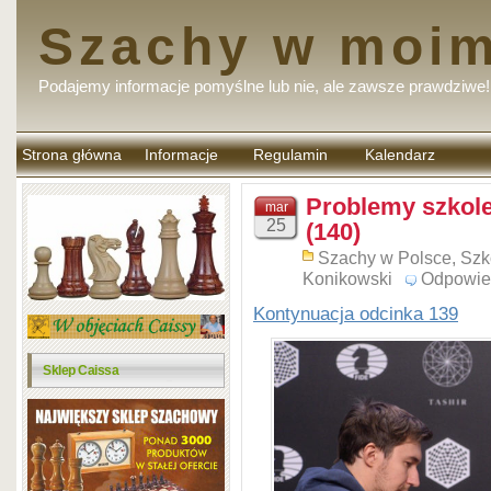
Szachy w moim
Podajemy informacje pomyślne lub nie, ale zawsze prawdziwe!
Strona główna
Informacje
Regulamin
Kalendarz
komentarzy
Problemy szkol
mar
25
(140)
Szachy w Polsce
,
Szk
Konikowski
Odpowie
Kontynuacja odcinka 139
Sklep Caissa