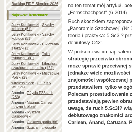
Ranking FIDE: Sierpień 2026
na ten temat mój artykuł, po
„Fernschachpost” (6-2014)
Najnowsze komentarze
Ruch skoczkiem zaproponow
Jerzy Konikowski
-
Szachy
„Panoramie Szachowej” (Nr 27
kobiece (51)
Jerzy Konikowski
-
Szachy
teoria i praktyka: 5.Sc3!? pr
kobiece (51)
debiutowy C42”.
Jerzy Konikowski
-
Ćwiczenia
z taktyki (1)
W podsumowaniu napisałem
Jerzy Konikowski
-
Taka
strategię przeciwko obronie
sytuacja (381)
Jerzy Konikowski
-
Literatura
może sprawić przeciwnej s
szachowa po polsku (124)
jednakże wiele możliwości
Jerzy Konikowski
-
Mistrzowie
Polski (28)
znajomości współczesnej p
wireless clock
-
CZESKA
przedstawiłem tylko w ogó
WIOSNA
Anonim
-
Z życia PZSzach
Polecam przestudiowanie z
(258)
przedstawiają pewien obra
Anonim
-
Magnus Carlsen
nowym królem!
uwagę, że ruch 5.Sc3!? włą
Anonim
-
Ryszard
debiutowego znakomici ar
Gąsiorowski
Carlsen, Anand, Caruana, 
Anonim
-
Ciekawa partia (88)
Anonim
-
Szachy na wesoło