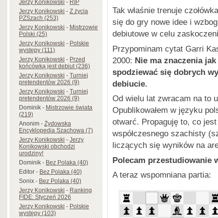
Jerzy Konikowski
-
RIP
Tak właśnie trenuje czołów
Jerzy Konikowski
-
Z życia
PZSzach (253)
się do gry nowe idee i wzbo
Jerzy Konikowski
-
Mistrzowie
debiutowe w celu zaskoczeni
Polski (25)
Jerzy Konikowski
-
Polskie
Przypominam cytat Garri Kas
występy (111)
2000:
Nie ma znaczenia jak
Jerzy Konikowski
-
Przed
końcówką jest debiut (236)
spodziewać się dobrych wy
Jerzy Konikowski
-
Turniej
debiucie.
pretendentów 2026 (9)
Jerzy Konikowski
-
Turniej
Od wielu lat zwracam na to u
pretendentów 2026 (9)
Dominik
-
Mistrzowie świata
Opublikowałem w języku pols
(219)
otwarć. Propaguję to, co jes
Anonim
-
Żydowska
Encyklopedia Szachowa (7)
współczesnego szachisty (sz
Jerzy Konikowski
-
Jerzy
liczących się wyników na ar
Konikowski obchodzi
urodziny!
Polecam przestudiowanie 
Dominik
-
Bez Polaka (40)
Editor
-
Bez Polaka (40)
A teraz wspomniana partia:
Sonix
-
Bez Polaka (40)
Jerzy Konikowski
-
Ranking
FIDE: Styczeń 2026
Jerzy Konikowski
-
Polskie
występy (103)