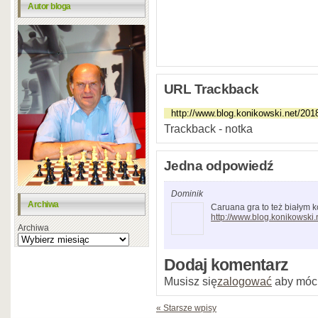
Autor bloga
URL Trackback
Trackback - notka
Jedna odpowiedź
Dominik
Archiwa
Caruana gra to też białym k
http://www.blog.konikowski.
Archiwa
Dodaj komentarz
Musisz się
zalogować
aby móc
« Starsze wpisy