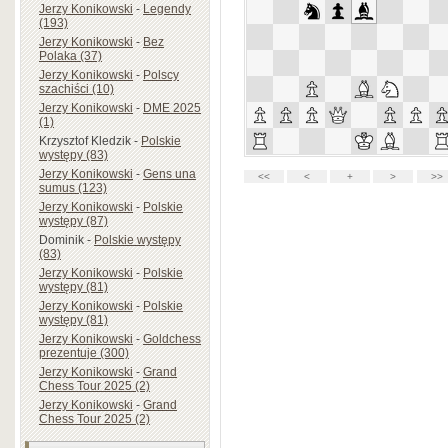
Jerzy Konikowski
-
Legendy
(193)
Jerzy Konikowski
-
Bez
Polaka (37)
Jerzy Konikowski
-
Polscy
szachiści (10)
Jerzy Konikowski
-
DME 2025
(1)
Krzysztof Kledzik
-
Polskie
występy (83)
Jerzy Konikowski
-
Gens una
sumus (123)
Jerzy Konikowski
-
Polskie
występy (87)
Dominik
-
Polskie występy
(83)
Jerzy Konikowski
-
Polskie
występy (81)
Jerzy Konikowski
-
Polskie
występy (81)
Jerzy Konikowski
-
Goldchess
prezentuje (300)
Jerzy Konikowski
-
Grand
Chess Tour 2025 (2)
Jerzy Konikowski
-
Grand
Chess Tour 2025 (2)