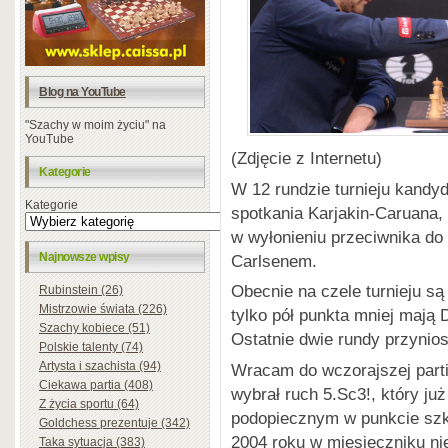
Blog na YouTube
"Szachy w moim życiu" na
YouTube
(Zdjęcie z Internetu)
Kategorie
W 12 rundzie turnieju kandy
Kategorie
spotkania Karjakin-Caruana,
w wyłonieniu przeciwnika d
Najnowsze wpisy
Carlsenem.
Obecnie na czele turnieju są
Rubinstein (26)
Mistrzowie świata (226)
tylko pół punkta mniej mają
Szachy kobiece (51)
Ostatnie dwie rundy przynio
Polskie talenty (74)
Artysta i szachista (94)
Wracam do wczorajszej partii
Ciekawa partia (408)
wybrał ruch 5.Sc3!, który j
Z życia sportu (64)
podopiecznym w punkcie szk
Goldchess prezentuje (342)
2004 roku w miesięczniku ni
Taka sytuacja (383)