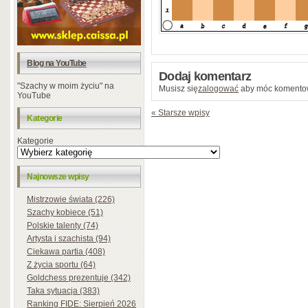
Blog na YouTube
Dodaj komentarz
"Szachy w moim życiu" na
Musisz się
zalogować
aby móc komento
YouTube
« Starsze wpisy
Kategorie
Kategorie
Najnowsze wpisy
Mistrzowie świata (226)
Szachy kobiece (51)
Polskie talenty (74)
Artysta i szachista (94)
Ciekawa partia (408)
Z życia sportu (64)
Goldchess prezentuje (342)
Taka sytuacja (383)
Ranking FIDE: Sierpień 2026