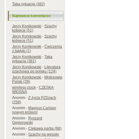
Taka sytuacja (382)
Najnowsze komentarze
Jerzy Konikowski
-
Szachy
kobiece (51)
Jerzy Konikowski
-
Szachy
kobiece (51)
Jerzy Konikowski
-
Ćwiczenia
z taktyki (1)
Jerzy Konikowski
-
Taka
sytuacja (381)
Jerzy Konikowski
-
Literatura
szachowa po polsku (124)
Jerzy Konikowski
-
Mistrzowie
Polski (28)
wireless clock
-
CZESKA
WIOSNA
Anonim
-
Z życia PZSzach
(258)
Anonim
-
Magnus Carlsen
nowym królem!
Anonim
-
Ryszard
Gąsiorowski
Anonim
-
Ciekawa partia (88)
Anonim
-
Szachy na wesoło