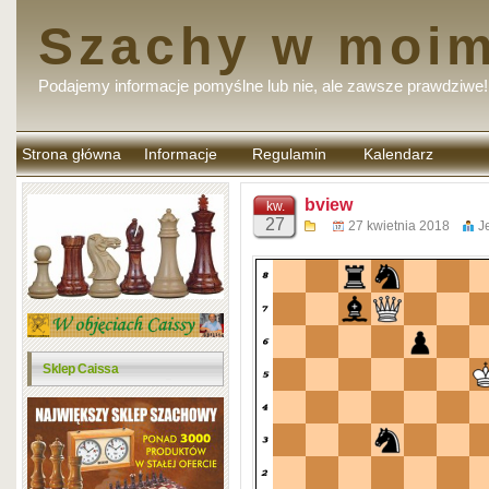
Szachy w moim
Podajemy informacje pomyślne lub nie, ale zawsze prawdziwe!
Strona główna
Informacje
Regulamin
Kalendarz
komentarzy
bview
kw.
27
27 kwietnia 2018
J
Sklep Caissa