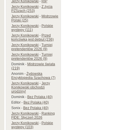
Jerzy Konikowski
-
RIP
Jerzy Konikowski
-
Z życia
PZSzach (253)
Jerzy Konikowski
-
Mistrzowie
Polski (25)
Jerzy Konikowski
-
Polskie
występy (111)
Jerzy Konikowski
-
Przed
końcówką jest debiut (236)
Jerzy Konikowski
-
Turniej
pretendentów 2026 (9)
Jerzy Konikowski
-
Turniej
pretendentów 2026 (9)
Dominik
-
Mistrzowie świata
(219)
Anonim
-
Żydowska
Encyklopedia Szachowa (7)
Jerzy Konikowski
-
Jerzy
Konikowski obchodzi
urodziny!
Dominik
-
Bez Polaka (40)
Editor
-
Bez Polaka (40)
Sonix
-
Bez Polaka (40)
Jerzy Konikowski
-
Ranking
FIDE: Styczeń 2026
Jerzy Konikowski
-
Polskie
występy (103)