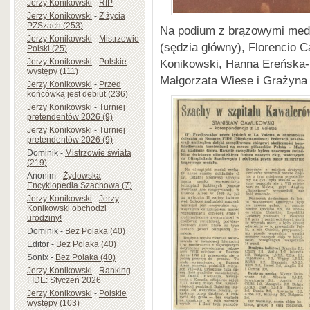
Jerzy Konikowski
-
RIP
Jerzy Konikowski
-
Z życia
PZSzach (253)
Na podium z brązowymi meda
Jerzy Konikowski
-
Mistrzowie
(sędzia główny), Florencio
Polski (25)
Jerzy Konikowski
-
Polskie
Konikowski, Hanna Ereńska
występy (111)
Małgorzata Wiese i Grażyna
Jerzy Konikowski
-
Przed
końcówką jest debiut (236)
Jerzy Konikowski
-
Turniej
pretendentów 2026 (9)
Jerzy Konikowski
-
Turniej
pretendentów 2026 (9)
Dominik
-
Mistrzowie świata
(219)
Anonim
-
Żydowska
Encyklopedia Szachowa (7)
Jerzy Konikowski
-
Jerzy
Konikowski obchodzi
urodziny!
Dominik
-
Bez Polaka (40)
Editor
-
Bez Polaka (40)
Sonix
-
Bez Polaka (40)
Jerzy Konikowski
-
Ranking
FIDE: Styczeń 2026
Jerzy Konikowski
-
Polskie
występy (103)