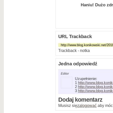
Haniu! Dużo zdr
URL Trackback
Trackback - notka
Jedna odpowiedź
Editor
Uzupełnienie:
1
http://www.blog.koni
2
http://www.blog.koni
3
http://www.blog.koni
Dodaj komentarz
Musisz się
zalogować
aby móc