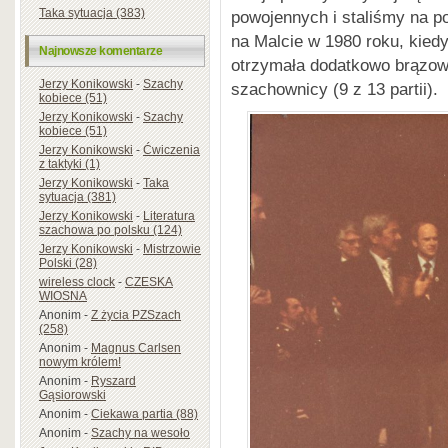
Taka sytuacja (383)
powojennych i staliśmy na p
na Malcie w 1980 roku, kied
Najnowsze komentarze
otrzymała dodatkowo brązowy
Jerzy Konikowski
-
Szachy
szachownicy (9 z 13 partii).
kobiece (51)
Jerzy Konikowski
-
Szachy
kobiece (51)
Jerzy Konikowski
-
Ćwiczenia
z taktyki (1)
Jerzy Konikowski
-
Taka
sytuacja (381)
Jerzy Konikowski
-
Literatura
szachowa po polsku (124)
Jerzy Konikowski
-
Mistrzowie
Polski (28)
wireless clock
-
CZESKA
WIOSNA
Anonim
-
Z życia PZSzach
(258)
Anonim
-
Magnus Carlsen
nowym królem!
Anonim
-
Ryszard
Gąsiorowski
Anonim
-
Ciekawa partia (88)
Anonim
-
Szachy na wesoło