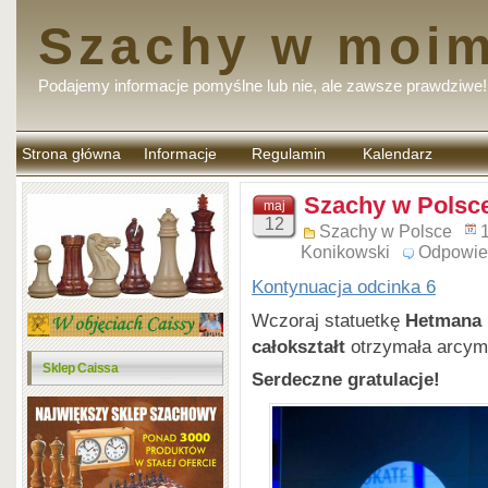
Szachy w moim
Podajemy informacje pomyślne lub nie, ale zawsze prawdziwe!
Strona główna
Informacje
Regulamin
Kalendarz
komentarzy
Szachy w Polsce
maj
12
Szachy w Polsce
Konikowski
Odpowie
Kontynuacja odcinka 6
Wczoraj statuetkę
Hetmana
całokształt
otrzymała arcym
Sklep Caissa
Serdeczne gratulacje!