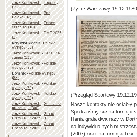
Jerzy Konikowski
-
Legendy
(193)
(Życie Warszawy 15.12.1980
Jerzy Konikowski
-
Bez
Polaka (37)
Jerzy Konikowski
-
Polscy
szachiści (10)
Jerzy Konikowski
-
DME 2025
(1)
Krzysztof Kledzik
-
Polskie
występy (83)
Jerzy Konikowski
-
Gens una
sumus (123)
Jerzy Konikowski
-
Polskie
występy (87)
Dominik
-
Polskie występy
(83)
Jerzy Konikowski
-
Polskie
występy (81)
Jerzy Konikowski
-
Polskie
(Przegląd Sportowy 19.12.19
występy (81)
Nasze kontakty nie osłabły 
Jerzy Konikowski
-
Goldchess
prezentuje (300)
Spotkaliśmy się na turnieju 
Jerzy Konikowski
-
Grand
Hania grała dwa razy w Dort
Chess Tour 2025 (2)
Jerzy Konikowski
-
Grand
na indywidualnych mistrzos
Chess Tour 2025 (2)
(2007) oraz na turniejach w 