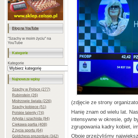
Blog na YouTube
"Szachy w moim życiu" na
YouTube
Kategorie
Kategorie
Najnowsze wpisy
Szachy w Polsce (277)
Rubinstein (26)
Mistrzowie świata (226)
(zdjęcie ze strony organizato
Szachy kobiece (51)
Hanię znam od wielu lat. Na
Polskie talenty (74)
intensywne w okresie, gdy b
Artysta i szachista (94)
Ciekawa partia (408)
zgrupowania kadry kobiet, i
Z życia sportu (64)
Oboje przeżyliśmy najwięks
Goldchess prezentuje (342)