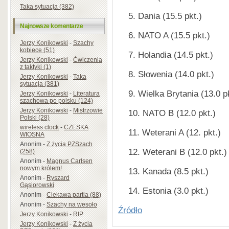
Taka sytuacja (382)
Dania (15.5 pkt.)
Najnowsze komentarze
NATO A (15.5 pkt.)
Jerzy Konikowski
-
Szachy
kobiece (51)
Holandia (14.5 pkt.)
Jerzy Konikowski
-
Ćwiczenia
z taktyki (1)
Słowenia (14.0 pkt.)
Jerzy Konikowski
-
Taka
sytuacja (381)
Wielka Brytania (13.0 pk
Jerzy Konikowski
-
Literatura
szachowa po polsku (124)
Jerzy Konikowski
-
Mistrzowie
NATO B (12.0 pkt.)
Polski (28)
wireless clock
-
CZESKA
Weterani A (12. pkt.)
WIOSNA
Anonim
-
Z życia PZSzach
Weterani B (12.0 pkt.)
(258)
Anonim
-
Magnus Carlsen
nowym królem!
Kanada (8.5 pkt.)
Anonim
-
Ryszard
Gąsiorowski
Estonia (3.0 pkt.)
Anonim
-
Ciekawa partia (88)
Anonim
-
Szachy na wesoło
Źródło
Jerzy Konikowski
-
RIP
Jerzy Konikowski
-
Z życia