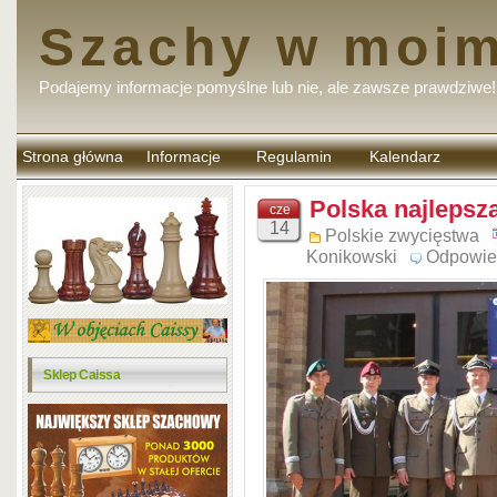
Szachy w moim
Podajemy informacje pomyślne lub nie, ale zawsze prawdziwe!
Strona główna
Informacje
Regulamin
Kalendarz
komentarzy
Polska najlepsz
cze
14
Polskie zwycięstwa
Konikowski
Odpowie
Sklep Caissa