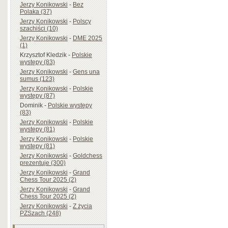
Jerzy Konikowski
-
Bez
Polaka (37)
Jerzy Konikowski
-
Polscy
szachiści (10)
Jerzy Konikowski
-
DME 2025
(1)
Krzysztof Kledzik
-
Polskie
występy (83)
Jerzy Konikowski
-
Gens una
sumus (123)
Jerzy Konikowski
-
Polskie
występy (87)
Dominik
-
Polskie występy
(83)
Jerzy Konikowski
-
Polskie
występy (81)
Jerzy Konikowski
-
Polskie
występy (81)
Jerzy Konikowski
-
Goldchess
prezentuje (300)
Jerzy Konikowski
-
Grand
Chess Tour 2025 (2)
Jerzy Konikowski
-
Grand
Chess Tour 2025 (2)
Jerzy Konikowski
-
Z życia
PZSzach (248)