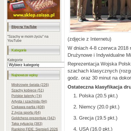
Blog na YouTube
"Szachy w moim życiu" na
(zdjęcie z Internetu)
YouTube
W dniach 4-8 czerwca 2018 r
Kategorie
Drużynowe i Indywidualne M
Kategorie
Reprezentacja Wojska Polsk
szachach klasycznych (rozg
Najnowsze wpisy
godz. oraz 30 minut na dokoń
Mistrzowie świata (226)
Ostateczna klasyfikacja d
Szachy kobiece (51)
Polska (20.5 pkt.)
Polskie talenty (74)
Artysta i szachista (94)
Niemcy (20.0 pkt.)
Ciekawa partia (408)
Z życia sportu (64)
Grecja (19.5 pkt.)
Goldchess prezentuje (342)
Taka sytuacja (383)
USA (16.0 pkt.)
Ranking FIDE: Sierpień 2026