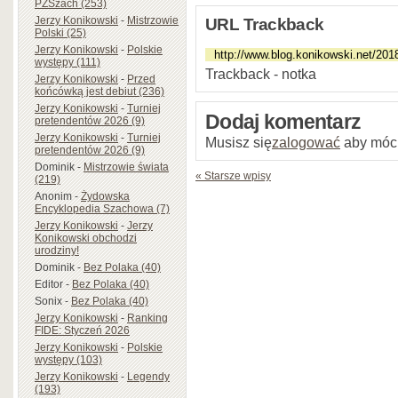
PZSzach (253)
Jerzy Konikowski
-
Mistrzowie
URL Trackback
Polski (25)
Jerzy Konikowski
-
Polskie
występy (111)
Trackback - notka
Jerzy Konikowski
-
Przed
końcówką jest debiut (236)
Jerzy Konikowski
-
Turniej
Dodaj komentarz
pretendentów 2026 (9)
Jerzy Konikowski
-
Turniej
Musisz się
zalogować
aby móc
pretendentów 2026 (9)
Dominik
-
Mistrzowie świata
« Starsze wpisy
(219)
Anonim
-
Żydowska
Encyklopedia Szachowa (7)
Jerzy Konikowski
-
Jerzy
Konikowski obchodzi
urodziny!
Dominik
-
Bez Polaka (40)
Editor
-
Bez Polaka (40)
Sonix
-
Bez Polaka (40)
Jerzy Konikowski
-
Ranking
FIDE: Styczeń 2026
Jerzy Konikowski
-
Polskie
występy (103)
Jerzy Konikowski
-
Legendy
(193)