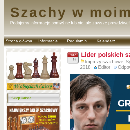
Szachy w moim
Podajemy informacje pomyślne lub nie, ale zawsze prawdziwe!
Strona główna
Informacje
Regulamin
Kalendarz
komentarzy
Lider polskich s
wrz
19
Imprezy szachowe
,
Sy
2018
Editor
Odpo
Sklep Caissa