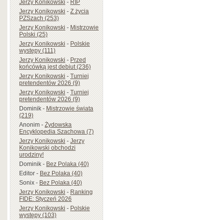
Jerzy Konikowski
-
RIP
Jerzy Konikowski
-
Z życia
PZSzach (253)
Jerzy Konikowski
-
Mistrzowie
Polski (25)
Jerzy Konikowski
-
Polskie
występy (111)
Jerzy Konikowski
-
Przed
końcówką jest debiut (236)
Jerzy Konikowski
-
Turniej
pretendentów 2026 (9)
Jerzy Konikowski
-
Turniej
pretendentów 2026 (9)
Dominik
-
Mistrzowie świata
(219)
Anonim
-
Żydowska
Encyklopedia Szachowa (7)
Jerzy Konikowski
-
Jerzy
Konikowski obchodzi
urodziny!
Dominik
-
Bez Polaka (40)
Editor
-
Bez Polaka (40)
Sonix
-
Bez Polaka (40)
Jerzy Konikowski
-
Ranking
FIDE: Styczeń 2026
Jerzy Konikowski
-
Polskie
występy (103)