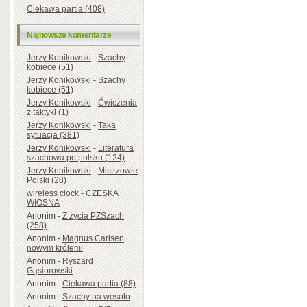
Ciekawa partia (408)
Najnowsze komentarze
Jerzy Konikowski
-
Szachy
kobiece (51)
Jerzy Konikowski
-
Szachy
kobiece (51)
Jerzy Konikowski
-
Ćwiczenia
z taktyki (1)
Jerzy Konikowski
-
Taka
sytuacja (381)
Jerzy Konikowski
-
Literatura
szachowa po polsku (124)
Jerzy Konikowski
-
Mistrzowie
Polski (28)
wireless clock
-
CZESKA
WIOSNA
Anonim
-
Z życia PZSzach
(258)
Anonim
-
Magnus Carlsen
nowym królem!
Anonim
-
Ryszard
Gąsiorowski
Anonim
-
Ciekawa partia (88)
Anonim
-
Szachy na wesoło