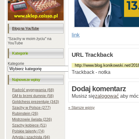
Blog na YouTube
link
"Szachy w moim życiu" na
YouTube
Kategorie
URL Trackback
Kategorie
Trackback - notka
Najnowsze wpisy
Dodaj komentarz
Radość wygrywania (68)
Musisz się
zalogować
aby móc
GM to brzmi dumnie (58)
Goldchess prezentuje (343)
Szachy w Polsce (277)
« Starsze wpisy
Rubinstein (26)
Mistrzowie świata (226)
Szachy kobiece (51)
Polskie talenty (74)
Artysta i szachista (94)