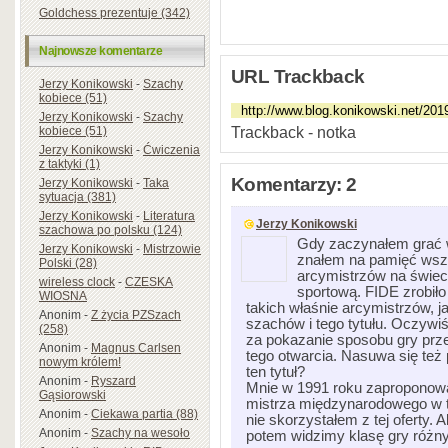
Goldchess prezentuje (342)
Najnowsze komentarze
URL Trackback
Jerzy Konikowski
-
Szachy
kobiece (51)
Jerzy Konikowski
-
Szachy
Trackback - notka
kobiece (51)
Jerzy Konikowski
-
Ćwiczenia
z taktyki (1)
Komentarzy: 2
Jerzy Konikowski
-
Taka
sytuacja (381)
Jerzy Konikowski
-
Literatura
Jerzy Konikowski
szachowa po polsku (124)
Gdy zaczynałem grać w 
Jerzy Konikowski
-
Mistrzowie
znałem na pamięć wsz
Polski (28)
arcymistrzów na świec
wireless clock
-
CZESKA
sportową. FIDE zrobił
WIOSNA
takich właśnie arcymistrzów, ja
Anonim
-
Z życia PZSzach
szachów i tego tytułu. Oczywi
(258)
za pokazanie sposobu gry prze
Anonim
-
Magnus Carlsen
tego otwarcia. Nasuwa się też 
nowym królem!
ten tytuł?
Anonim
-
Ryszard
Mnie w 1991 roku zaproponowa
Gąsiorowski
mistrza międzynarodowego w t
Anonim
-
Ciekawa partia (88)
nie skorzystałem z tej oferty. 
Anonim
-
Szachy na wesoło
potem widzimy klasę gry różny