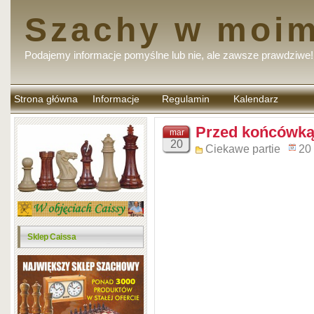
Szachy w moim
Podajemy informacje pomyślne lub nie, ale zawsze prawdziwe!
Strona główna
Informacje
Regulamin
Kalendarz
komentarzy
Przed końcówką 
mar
20
Ciekawe partie
20
Sklep Caissa