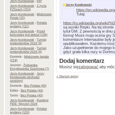
Jerzy Konikowski
-
RIP
Jerzy Konikowski
Jerzy Konikowski
-
Z życia
PZSzach (253)
https://en.wikipedia.o
Tutaj:
Jerzy Konikowski
-
Mistrzowie
Polski (25)
Jerzy Konikowski
-
Polskie
https://ru.wikipedia.
występy (111)
są wyniki Repki. Na tej stroni
tytuł GM. Z pewnością w dniu p
Jerzy Konikowski
-
Przed
końcówką jest debiut (236)
formą! Może moja ocena gry Sło
komentarze Internautów były je
Jerzy Konikowski
-
Turniej
pretendentów 2026 (9)
opublikowałem. Każdemu może 
Jako uzupełnienie do mojego 
Jerzy Konikowski
-
Turniej
gdyż grała kilka razy w Dortmu
pretendentów 2026 (9)
Dominik
-
Mistrzowie świata
Dodaj komentarz
(219)
Anonim
-
Żydowska
Musisz się
zalogować
aby móc
Encyklopedia Szachowa (7)
Jerzy Konikowski
-
Jerzy
« Starsze wpisy
Konikowski obchodzi
urodziny!
Dominik
-
Bez Polaka (40)
Editor
-
Bez Polaka (40)
Sonix
-
Bez Polaka (40)
Jerzy Konikowski
-
Ranking
FIDE: Styczeń 2026
Jerzy Konikowski
-
Polskie
występy (103)