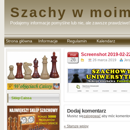
Szachy w moim
Podajemy informacje pomyślne lub nie, ale zawsze prawdziwe!
Strona główna
Informacje
Regulamin
Kalendarz
komentarzy
Screenshot 2019-02-22
mar
26
26 marca 2019
Jer
Sklep Caissa
Dodaj komentarz
Musisz się
zalogować
aby móc komento
« Starsze wpisy