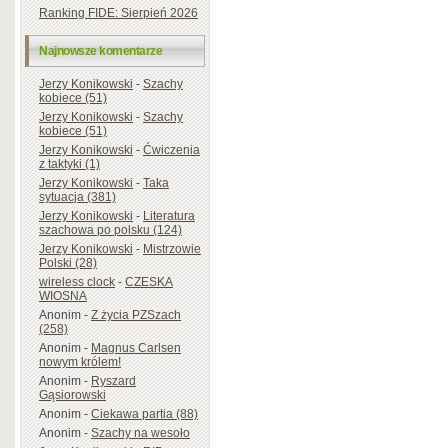
Ranking FIDE: Sierpień 2026
Najnowsze komentarze
Jerzy Konikowski
-
Szachy
kobiece (51)
Jerzy Konikowski
-
Szachy
kobiece (51)
Jerzy Konikowski
-
Ćwiczenia
z taktyki (1)
Jerzy Konikowski
-
Taka
sytuacja (381)
Jerzy Konikowski
-
Literatura
szachowa po polsku (124)
Jerzy Konikowski
-
Mistrzowie
Polski (28)
wireless clock
-
CZESKA
WIOSNA
Anonim
-
Z życia PZSzach
(258)
Anonim
-
Magnus Carlsen
nowym królem!
Anonim
-
Ryszard
Gąsiorowski
Anonim
-
Ciekawa partia (88)
Anonim
-
Szachy na wesoło