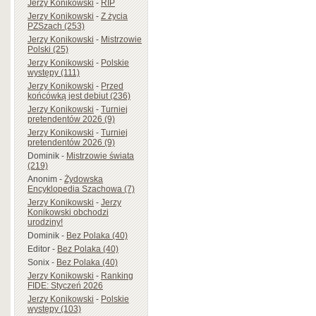
Jerzy Konikowski
-
RIP
Jerzy Konikowski
-
Z życia
PZSzach (253)
Jerzy Konikowski
-
Mistrzowie
Polski (25)
Jerzy Konikowski
-
Polskie
występy (111)
Jerzy Konikowski
-
Przed
końcówką jest debiut (236)
Jerzy Konikowski
-
Turniej
pretendentów 2026 (9)
Jerzy Konikowski
-
Turniej
pretendentów 2026 (9)
Dominik
-
Mistrzowie świata
(219)
Anonim
-
Żydowska
Encyklopedia Szachowa (7)
Jerzy Konikowski
-
Jerzy
Konikowski obchodzi
urodziny!
Dominik
-
Bez Polaka (40)
Editor
-
Bez Polaka (40)
Sonix
-
Bez Polaka (40)
Jerzy Konikowski
-
Ranking
FIDE: Styczeń 2026
Jerzy Konikowski
-
Polskie
występy (103)