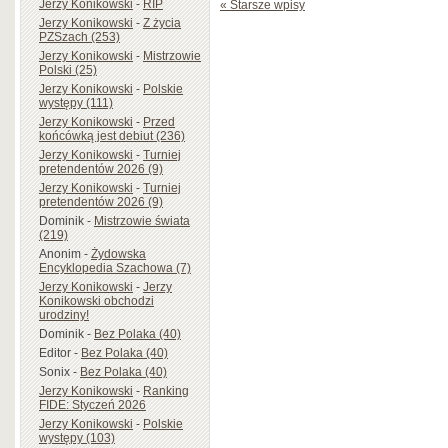
Jerzy Konikowski
-
RIP
« Starsze wpisy
Jerzy Konikowski
-
Z życia
PZSzach (253)
Jerzy Konikowski
-
Mistrzowie
Polski (25)
Jerzy Konikowski
-
Polskie
występy (111)
Jerzy Konikowski
-
Przed
końcówką jest debiut (236)
Jerzy Konikowski
-
Turniej
pretendentów 2026 (9)
Jerzy Konikowski
-
Turniej
pretendentów 2026 (9)
Dominik
-
Mistrzowie świata
(219)
Anonim
-
Żydowska
Encyklopedia Szachowa (7)
Jerzy Konikowski
-
Jerzy
Konikowski obchodzi
urodziny!
Dominik
-
Bez Polaka (40)
Editor
-
Bez Polaka (40)
Sonix
-
Bez Polaka (40)
Jerzy Konikowski
-
Ranking
FIDE: Styczeń 2026
Jerzy Konikowski
-
Polskie
występy (103)