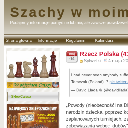
Szachy w moim
Podajemy informacje pomyślne lub nie, ale zawsze prawdziwe!
Strona główna
Informacje
Regulamin
Kalendarz
komentarzy
Rzecz Polska (4
maj
04
Sylwetki
4 maja 2
I had never seen anybody suffe
Tomczak (Poland). ?
pic.twitt
— David Llada ♔ (@davidllada
Sklep Caissa
„Powody (nieobecnośći na DM
narodzin dziecka, poprzez k
zaplanowanych turniejach, za
zobowiązania wobec klubów”