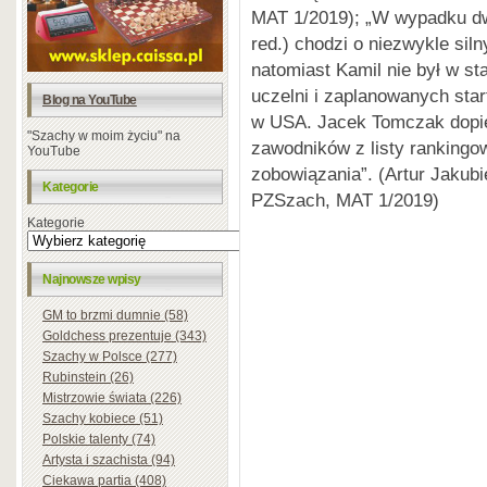
MAT 1/2019); „W wypadku d
red.) chodzi o niezwykle siln
natomiast Kamil nie był w s
uczelni i zaplanowanych sta
Blog na YouTube
w USA. Jacek Tomczak dopie
"Szachy w moim życiu" na
zawodników z listy rankingo
YouTube
zobowiązania”. (Artur Jakub
Kategorie
PZSzach, MAT 1/2019)
Kategorie
Najnowsze wpisy
GM to brzmi dumnie (58)
Goldchess prezentuje (343)
Szachy w Polsce (277)
Rubinstein (26)
Mistrzowie świata (226)
Szachy kobiece (51)
Polskie talenty (74)
Artysta i szachista (94)
Ciekawa partia (408)