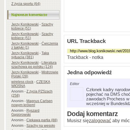
Z życia sportu (64)
Najnowsze komentarze
Jerzy Konikowski
-
Szachy
kobiece (51)
Jerzy Konikowski
-
Szachy
kobiece (51)
URL Trackback
Jerzy Konikowski
-
Ćwiczenia
z taktyki (1)
Jerzy Konikowski
-
Taka
Trackback - notka
sytuacja (381)
Jerzy Konikowski
-
Literatura
szachowa po polsku (124)
Jedna odpowiedź
Jerzy Konikowski
-
Mistrzowie
Polski (28)
wireless clock
-
CZESKA
Editor
WIOSNA
Członek kadry narodow
Anonim
-
Z życia PZSzach
pojechać na DMŚ choć
(258)
zawodach Prochess w z
Anonim
-
Magnus Carlsen
wcześniej w Bundeslid
nowym królem!
Anonim
-
Ryszard
Dodaj komentarz
Gąsiorowski
Musisz się
zalogować
aby móc
Anonim
-
Ciekawa partia (88)
Anonim
-
Szachy na wesoło