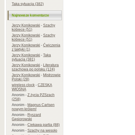
Taka sytuacja (382)
Najnowsze komentarze
Jerzy Konikowski
-
Szachy
kobiece (51)
Jerzy Konikowski
-
Szachy
kobiece (51)
Jerzy Konikowski
-
Ćwiczenia
z taktyki (1)
Jerzy Konikowski
-
Taka
sytuacja (381)
Jerzy Konikowski
-
Literatura
szachowa po polsku (124)
Jerzy Konikowski
-
Mistrzowie
Polski (28)
wireless clock
-
CZESKA
WIOSNA
Anonim
-
Z życia PZSzach
(258)
Anonim
-
Magnus Carlsen
nowym królem!
Anonim
-
Ryszard
Gąsiorowski
Anonim
-
Ciekawa partia (88)
Anonim
-
Szachy na wesoło