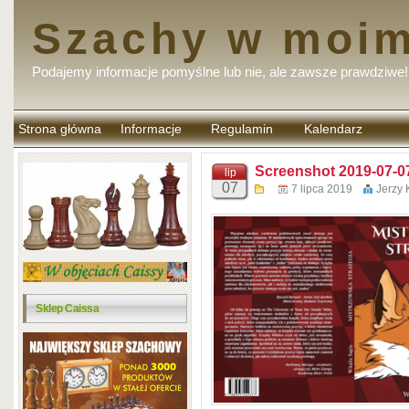
Szachy w moim
Podajemy informacje pomyślne lub nie, ale zawsze prawdziwe!
Strona główna
Informacje
Regulamin
Kalendarz
komentarzy
Screenshot 2019-07-07
lip
07
7 lipca 2019
Jerzy 
Sklep Caissa