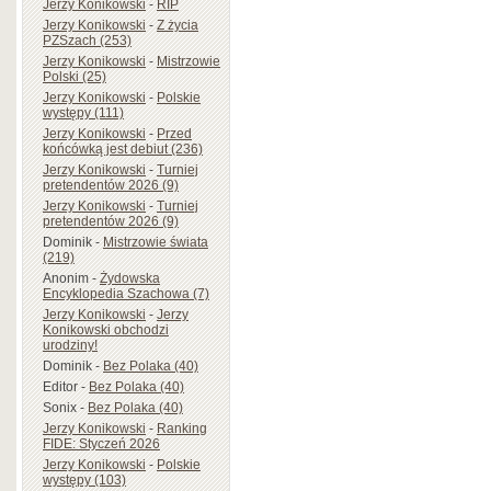
Jerzy Konikowski
-
RIP
Jerzy Konikowski
-
Z życia
PZSzach (253)
Jerzy Konikowski
-
Mistrzowie
Polski (25)
Jerzy Konikowski
-
Polskie
występy (111)
Jerzy Konikowski
-
Przed
końcówką jest debiut (236)
Jerzy Konikowski
-
Turniej
pretendentów 2026 (9)
Jerzy Konikowski
-
Turniej
pretendentów 2026 (9)
Dominik
-
Mistrzowie świata
(219)
Anonim
-
Żydowska
Encyklopedia Szachowa (7)
Jerzy Konikowski
-
Jerzy
Konikowski obchodzi
urodziny!
Dominik
-
Bez Polaka (40)
Editor
-
Bez Polaka (40)
Sonix
-
Bez Polaka (40)
Jerzy Konikowski
-
Ranking
FIDE: Styczeń 2026
Jerzy Konikowski
-
Polskie
występy (103)