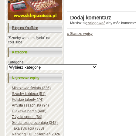
Dodaj komentarz
Musisz się
zalogować
aby móc komento
Blog na YouTube
« Starsze wpisy
"Szachy w moim życiu" na
YouTube
Kategorie
Kategorie
Najnowsze wpisy
Mistrzowie świata (226)
Szachy kobiece (51)
Polskie talenty (74)
Artysta i szachista (94)
Ciekawa partia (408)
Z życia sportu (64)
Goldchess prezentuje (342)
Taka sytuacja (383)
Ranking FIDE: Sierpień 2026