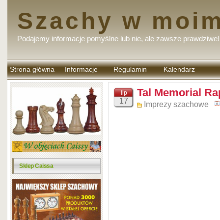
Szachy w moim
Podajemy informacje pomyślne lub nie, ale zawsze prawdziwe!
Strona główna
Informacje
Regulamin
Kalendarz
komentarzy
Tal Memorial Ra
lip
17
Imprezy szachowe
Sklep Caissa