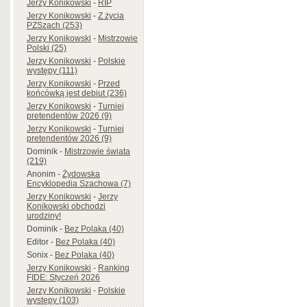
Jerzy Konikowski
-
RIP
Jerzy Konikowski
-
Z życia
PZSzach (253)
Jerzy Konikowski
-
Mistrzowie
Polski (25)
Jerzy Konikowski
-
Polskie
występy (111)
Jerzy Konikowski
-
Przed
końcówką jest debiut (236)
Jerzy Konikowski
-
Turniej
pretendentów 2026 (9)
Jerzy Konikowski
-
Turniej
pretendentów 2026 (9)
Dominik
-
Mistrzowie świata
(219)
Anonim
-
Żydowska
Encyklopedia Szachowa (7)
Jerzy Konikowski
-
Jerzy
Konikowski obchodzi
urodziny!
Dominik
-
Bez Polaka (40)
Editor
-
Bez Polaka (40)
Sonix
-
Bez Polaka (40)
Jerzy Konikowski
-
Ranking
FIDE: Styczeń 2026
Jerzy Konikowski
-
Polskie
występy (103)