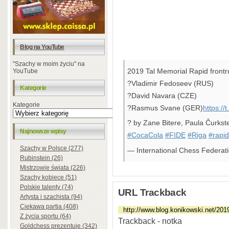
Blog na YouTube
"Szachy w moim życiu" na
2019 Tal Memorial Rapid frontr
YouTube
?Vladimir Fedoseev (RUS)
Kategorie
?David Navara (CZE)
Kategorie
?Rasmus Svane (GER)
https:/
? by Zane Bitere, Paula Čurkst
Najnowsze wpisy
#CocaCola
#FIDE
#Riga
#rapid
Szachy w Polsce (277)
— International Chess Federa
Rubinstein (26)
Mistrzowie świata (226)
Szachy kobiece (51)
Polskie talenty (74)
URL Trackback
Artysta i szachista (94)
Ciekawa partia (408)
Z życia sportu (64)
Trackback - notka
Goldchess prezentuje (342)