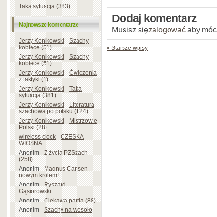
Taka sytuacja (383)
Dodaj komentarz
Najnowsze komentarze
Musisz się
zalogować
aby móc
Jerzy Konikowski
-
Szachy
kobiece (51)
« Starsze wpisy
Jerzy Konikowski
-
Szachy
kobiece (51)
Jerzy Konikowski
-
Ćwiczenia
z taktyki (1)
Jerzy Konikowski
-
Taka
sytuacja (381)
Jerzy Konikowski
-
Literatura
szachowa po polsku (124)
Jerzy Konikowski
-
Mistrzowie
Polski (28)
wireless clock
-
CZESKA
WIOSNA
Anonim
-
Z życia PZSzach
(258)
Anonim
-
Magnus Carlsen
nowym królem!
Anonim
-
Ryszard
Gąsiorowski
Anonim
-
Ciekawa partia (88)
Anonim
-
Szachy na wesoło