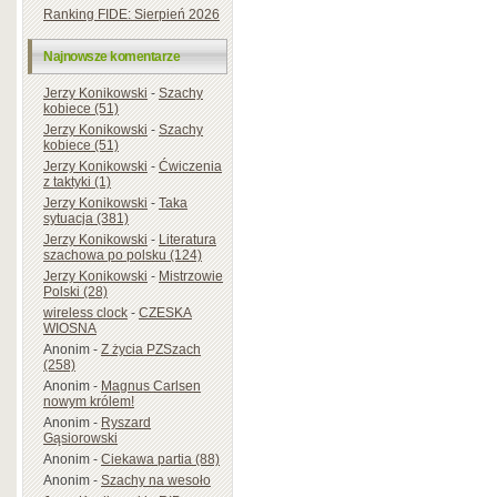
Ranking FIDE: Sierpień 2026
Najnowsze komentarze
Jerzy Konikowski
-
Szachy
kobiece (51)
Jerzy Konikowski
-
Szachy
kobiece (51)
Jerzy Konikowski
-
Ćwiczenia
z taktyki (1)
Jerzy Konikowski
-
Taka
sytuacja (381)
Jerzy Konikowski
-
Literatura
szachowa po polsku (124)
Jerzy Konikowski
-
Mistrzowie
Polski (28)
wireless clock
-
CZESKA
WIOSNA
Anonim
-
Z życia PZSzach
(258)
Anonim
-
Magnus Carlsen
nowym królem!
Anonim
-
Ryszard
Gąsiorowski
Anonim
-
Ciekawa partia (88)
Anonim
-
Szachy na wesoło