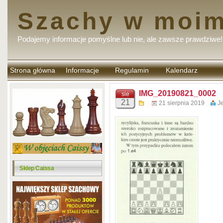
Szachy w moim
Podajemy informacje pomyślne lub nie, ale zawsze prawdziwe!
Strona główna
Informacje
Regulamin
Kalendarz
komentarzy
IMG_20190821_0002
sie
21
21 sierpnia 2019
J
Sklep Caissa