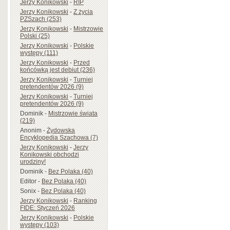
Jerzy Konikowski
-
RIP
Jerzy Konikowski
-
Z życia
PZSzach (253)
Jerzy Konikowski
-
Mistrzowie
Polski (25)
Jerzy Konikowski
-
Polskie
występy (111)
Jerzy Konikowski
-
Przed
końcówką jest debiut (236)
Jerzy Konikowski
-
Turniej
pretendentów 2026 (9)
Jerzy Konikowski
-
Turniej
pretendentów 2026 (9)
Dominik
-
Mistrzowie świata
(219)
Anonim
-
Żydowska
Encyklopedia Szachowa (7)
Jerzy Konikowski
-
Jerzy
Konikowski obchodzi
urodziny!
Dominik
-
Bez Polaka (40)
Editor
-
Bez Polaka (40)
Sonix
-
Bez Polaka (40)
Jerzy Konikowski
-
Ranking
FIDE: Styczeń 2026
Jerzy Konikowski
-
Polskie
występy (103)