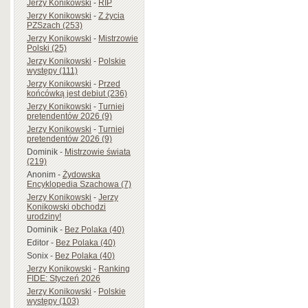
Jerzy Konikowski
-
RIP
Jerzy Konikowski
-
Z życia
PZSzach (253)
Jerzy Konikowski
-
Mistrzowie
Polski (25)
Jerzy Konikowski
-
Polskie
występy (111)
Jerzy Konikowski
-
Przed
końcówką jest debiut (236)
Jerzy Konikowski
-
Turniej
pretendentów 2026 (9)
Jerzy Konikowski
-
Turniej
pretendentów 2026 (9)
Dominik
-
Mistrzowie świata
(219)
Anonim
-
Żydowska
Encyklopedia Szachowa (7)
Jerzy Konikowski
-
Jerzy
Konikowski obchodzi
urodziny!
Dominik
-
Bez Polaka (40)
Editor
-
Bez Polaka (40)
Sonix
-
Bez Polaka (40)
Jerzy Konikowski
-
Ranking
FIDE: Styczeń 2026
Jerzy Konikowski
-
Polskie
występy (103)