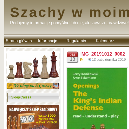
Szachy w moim
Podajemy informacje pomyślne lub nie, ale zawsze prawdziwe!
Strona główna
Informacje
Regulamin
Kalendarz
komentarzy
IMG_20191012_0002
paź
13
13 października 2019
Sklep Caissa