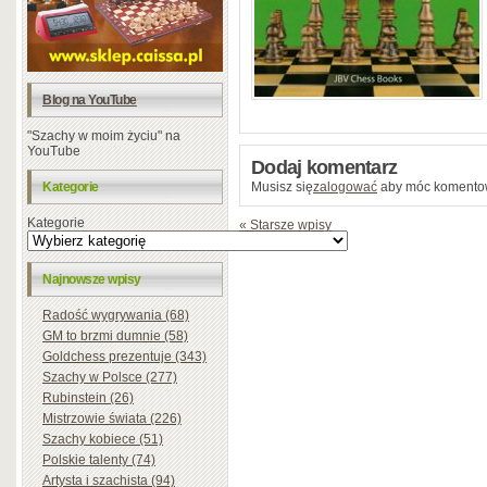
Blog na YouTube
"Szachy w moim życiu" na
YouTube
Dodaj komentarz
Kategorie
Musisz się
zalogować
aby móc komento
Kategorie
« Starsze wpisy
Najnowsze wpisy
Radość wygrywania (68)
GM to brzmi dumnie (58)
Goldchess prezentuje (343)
Szachy w Polsce (277)
Rubinstein (26)
Mistrzowie świata (226)
Szachy kobiece (51)
Polskie talenty (74)
Artysta i szachista (94)