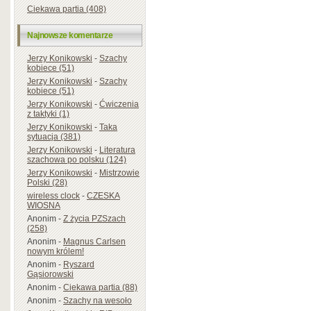
Ciekawa partia (408)
Najnowsze komentarze
Jerzy Konikowski
-
Szachy
kobiece (51)
Jerzy Konikowski
-
Szachy
kobiece (51)
Jerzy Konikowski
-
Ćwiczenia
z taktyki (1)
Jerzy Konikowski
-
Taka
sytuacja (381)
Jerzy Konikowski
-
Literatura
szachowa po polsku (124)
Jerzy Konikowski
-
Mistrzowie
Polski (28)
wireless clock
-
CZESKA
WIOSNA
Anonim
-
Z życia PZSzach
(258)
Anonim
-
Magnus Carlsen
nowym królem!
Anonim
-
Ryszard
Gąsiorowski
Anonim
-
Ciekawa partia (88)
Anonim
-
Szachy na wesoło