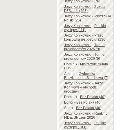
Jerzy Konikowski
-
RIP
Jerzy Konikowski
-
Z życia
PZSzach (253)
Jerzy Konikowski
-
Mistrzowie
Polski (25)
Jerzy Konikowski
-
Polskie
występy (111)
Jerzy Konikowski
-
Przed
końcówką jest debiut (236)
Jerzy Konikowski
-
Turniej
pretendentów 2026 (9)
Jerzy Konikowski
-
Turniej
pretendentów 2026 (9)
Dominik
-
Mistrzowie świata
(219)
Anonim
-
Żydowska
Encyklopedia Szachowa (7)
Jerzy Konikowski
-
Jerzy
Konikowski obchodzi
urodziny!
Dominik
-
Bez Polaka (40)
Editor
-
Bez Polaka (40)
Sonix
-
Bez Polaka (40)
Jerzy Konikowski
-
Ranking
FIDE: Styczeń 2026
Jerzy Konikowski
-
Polskie
występy (103)