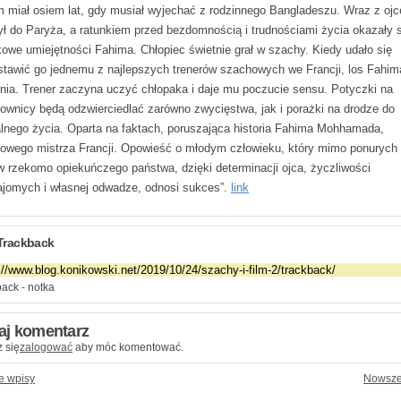
m miał osiem lat, gdy musiał wyjechać z rodzinnego Bangladeszu. Wraz z oj
ył do Paryża, a ratunkiem przed bezdomnością i trudnościami życia okazały s
kowe umiejętności Fahima. Chłopiec świetnie grał w szachy. Kiedy udało się
stawić go jednemu z najlepszych trenerów szachowych we Francji, los Fahim
nia. Trener zaczyna uczyć chłopaka i daje mu poczucie sensu. Potyczki na
ownicy będą odzwierciedlać zarówno zwycięstwa, jak i porażki na drodze do
lnego życia. Oparta na faktach, poruszająca historia Fahima Mohhamada,
owego mistrza Francji. Opowieść o młodym człowieku, który mimo ponurych
ów rzekomo opiekuńczego państwa, dzięki determinacji ojca, życzliwości
ajomych i własnej odwadze, odnosi sukces”.
link
Trackback
ack - notka
aj komentarz
 się
zalogować
aby móc komentować.
e wpisy
Nowsze