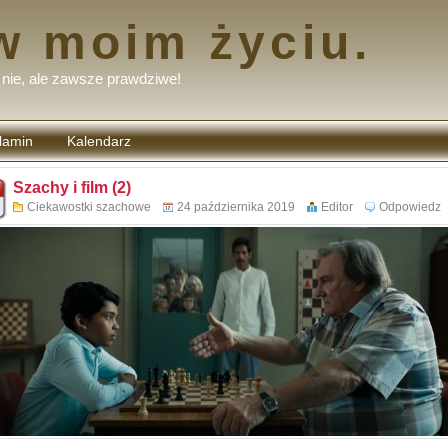
w moim życiu.
nie, ale zawsze prawdziwe!
lamin
Kalendarz
tarzy
Szachy i film (2)
Ciekawostki szachowe
24 października 2019
Editor
Odpowiedz