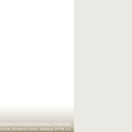
Informacje
Regulamin komentarzy
Kalendarz
maczenie:
Wordpress theme
. Walidacja
XHTML 1.0
.