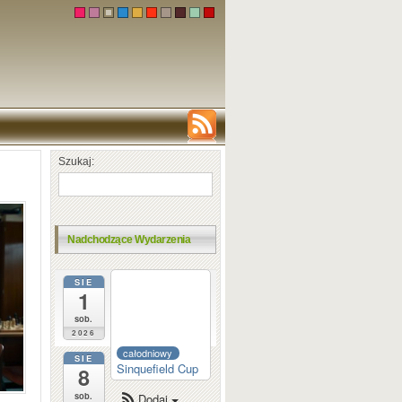
Szukaj:
Nadchodzące Wydarzenia
SIE
całodniowy
1
Dortmund
Sparkassen
sob.
2026
całodniowy
SIE
Sinquefield Cup
8
sob.
Dodaj