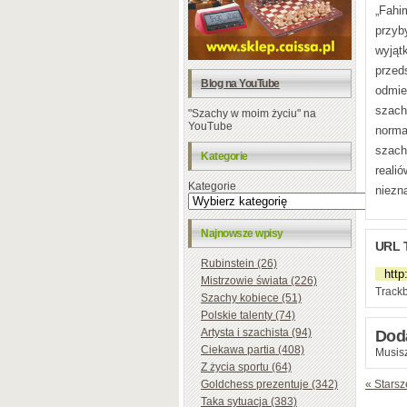
„Fahi
przyb
wyjąt
przed
Blog na YouTube
odmie
szach
"Szachy w moim życiu" na
YouTube
norma
szach
Kategorie
reali
Kategorie
niezn
Najnowsze wpisy
URL 
Rubinstein (26)
Mistrzowie świata (226)
Trackb
Szachy kobiece (51)
Polskie talenty (74)
Artysta i szachista (94)
Dod
Ciekawa partia (408)
Musisz
Z życia sportu (64)
Goldchess prezentuje (342)
« Starsz
Taka sytuacja (383)