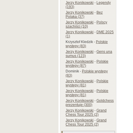
Jerzy Konikowski
-
Legendy
(193)
Jerzy Konikowski
-
Bez
Polaka (37)
Jerzy Konikowski
-
Polscy
szachiści (10)
Jerzy Konikowski
-
DME 2025
(1)
Krzysztof Kledzik
-
Polskie
występy (83)
Jerzy Konikowski
-
Gens una
sumus (123)
Jerzy Konikowski
-
Polskie
występy (87)
Dominik
-
Polskie występy
(83)
Jerzy Konikowski
-
Polskie
występy (81)
Jerzy Konikowski
-
Polskie
występy (81)
Jerzy Konikowski
-
Goldchess
prezentuje (300)
Jerzy Konikowski
-
Grand
Chess Tour 2025 (2)
Jerzy Konikowski
-
Grand
Chess Tour 2025 (2)