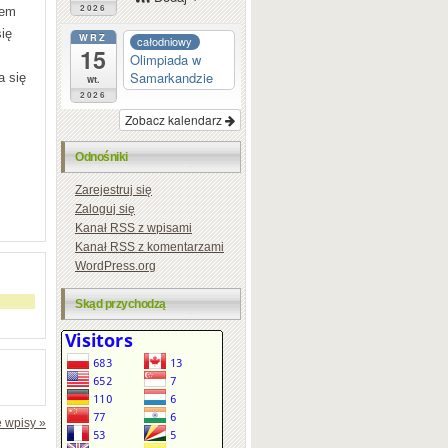
2026
cem
ię
WRZ
całodniowy
15
Olimpiada w
Samarkandzie
a się
wt.
2026
Zobacz kalendarz
Odnośniki
Zarejestruj się
Zaloguj się
Kanał
RSS
z wpisami
Kanał
RSS
z komentarzami
WordPress.org
Skąd przychodzą
 wpisy »