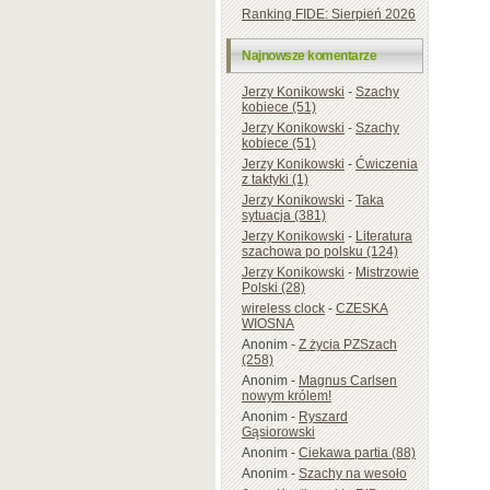
Ranking FIDE: Sierpień 2026
Najnowsze komentarze
Jerzy Konikowski
-
Szachy
kobiece (51)
Jerzy Konikowski
-
Szachy
kobiece (51)
Jerzy Konikowski
-
Ćwiczenia
z taktyki (1)
Jerzy Konikowski
-
Taka
sytuacja (381)
Jerzy Konikowski
-
Literatura
szachowa po polsku (124)
Jerzy Konikowski
-
Mistrzowie
Polski (28)
wireless clock
-
CZESKA
WIOSNA
Anonim
-
Z życia PZSzach
(258)
Anonim
-
Magnus Carlsen
nowym królem!
Anonim
-
Ryszard
Gąsiorowski
Anonim
-
Ciekawa partia (88)
Anonim
-
Szachy na wesoło