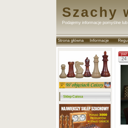
Szachy 
Podajemy informacje pomyślne lub 
Strona główna
Informacje
Regu
komen
paź
24
Sklep Caissa