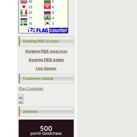
Ranking FIDE na żywo
Ranking FIDE mężczyzn
Ranking FIDE kobiet
Live Games
Codzienne zadania
Play Computer
Zwiastun